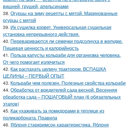
вишней, грушей, апельсинами
38.
Огурцы на зиму рецепты с мятой. Маринованные
огурцы с мятой
39.
Ик сушилка корвет. Универсальная сушильная
установка непрерывного действия.
40.
Перевариваются ли семечки подсолнуха в желудке.
Пищевая ценность и калорийность
41.
Польза капусты кольраби для организма человека.
От чего помогает излечиться
42.
Как распахать целину трактором. ВСПАШКА
ЦЕЛИНЫ – ПЕРВЫЙ ОПЫТ
43.
Кольраби чем полезен. Полезные свойства кольраби
44.
Обработка от вредителей сада весной. Весенняя
обработка сада – ПОШАГОВЫЙ план (6 обязательных
этапов)
45.
Как ухаживать за помидорами в теплице из
поликарбоната. Правила
46.
Яблоня старкримсон характеристика. Яблоня