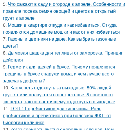
5.
Что сажают в саду и огороде в апреле. Особенности и
правила посева семян овощей и цветов в открытый
грунт в апреле
6.
Мошки в квартире откуда и как избавиться. Откуда
появляются домашние мошки и как от них избавиться
7.
Газоны и цветники на даче. Как выбрать газонные
цветы?
8.
Дымовая шашка для теплицы от заморозка. Принцип
действия
9.
Герметик для щелей в брусе. Почему появляются
трещины в брусе снаружи дома, и чем лучше всего
заделать дефекты?
10.
Как успеть отдохнуть за выходные. 80% людей
грустят или волнуются в воскресенье. 5 советов от
эксперта, как по-настоящему отдохнуть в выходные
11.
ТОП-11 пребиотиков для кишечника. Роль
пробиотиков и пребиотиков при болезнях ЖКТ: от
биологии к клинике
12.
Когда собирать листья смородины для чая. Чем