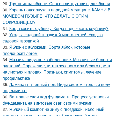
29.
Трутовик на яблоне. Опасен ли трутовик для яблони
30.
Корень подсолнуха в народной медицине. КАМНИ В
МОЧЕВОМ ПУЗЫРЕ, ЧТО ДЕЛАТЬ С ЭТИМ
СОКРОВИЩЕМ?
31.
Когда косить клубнику. Когда надо косить клубнику?
32.
Уход за садовой гвоздикой многолетней. Уход за
садовой гвоздикой
33.
Яблони с яблоками. Сорта яблок, которые
плодоносят летом
34.
Мозаика вирусное заболевание. Мозаичные болезни
растений. Поражение, пятна зеленого или белого цвета
на листьях и плодах. Признаки, симптомы, лечение,
профилактика
35.
Ламинат на теплый пол. Виды систем «теплый пол»
под ламинат
36.
Винтовые сваи под фундамент. Процесс установки
фундамента на винтовые сваи своими руками
37.
Яблочный компот на зиму с гвоздикой. Яблочный
компот на зиму — рецепты на 3 литровую банку с