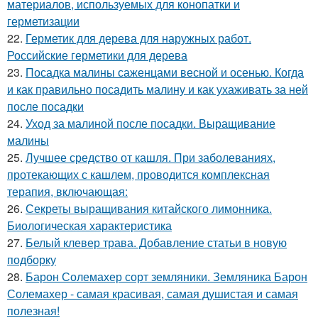
материалов, используемых для конопатки и
герметизации
22.
Герметик для дерева для наружных работ.
Российские герметики для дерева
23.
Посадка малины саженцами весной и осенью. Когда
и как правильно посадить малину и как ухаживать за ней
после посадки
24.
Уход за малиной после посадки. Выращивание
малины
25.
Лучшее средство от кашля. При заболеваниях,
протекающих с кашлем, проводится комплексная
терапия, включающая:
26.
Секреты выращивания китайского лимонника.
Биологическая характеристика
27.
Белый клевер трава. Добавление статьи в новую
подборку
28.
Барон Солемахер сорт земляники. Земляника Барон
Солемахер - самая красивая, самая душистая и самая
полезная!