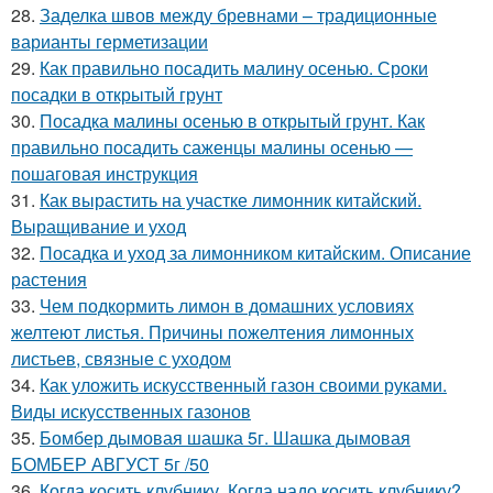
28.
Заделка швов между бревнами – традиционные
варианты герметизации
29.
Как правильно посадить малину осенью. Сроки
посадки в открытый грунт
30.
Посадка малины осенью в открытый грунт. Как
правильно посадить саженцы малины осенью —
пошаговая инструкция
31.
Как вырастить на участке лимонник китайский.
Выращивание и уход
32.
Посадка и уход за лимонником китайским. Описание
растения
33.
Чем подкормить лимон в домашних условиях
желтеют листья. Причины пожелтения лимонных
листьев, связные с уходом
34.
Как уложить искусственный газон своими руками.
Виды искусственных газонов
35.
Бомбер дымовая шашка 5г. Шашка дымовая
БОМБЕР АВГУСТ 5г /50
36.
Когда косить клубнику. Когда надо косить клубнику?