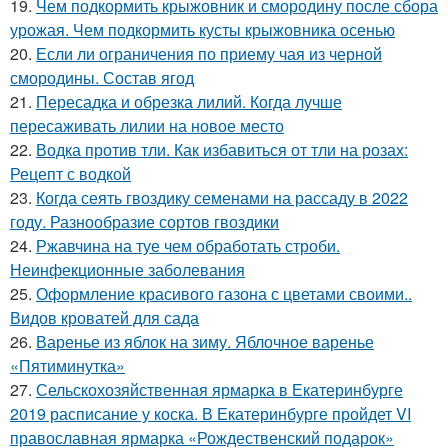
19.
Чем подкормить крыжовник и смородину после сбора
урожая. Чем подкормить кусты крыжовника осенью
20.
Если ли ограничения по приему чая из черной
смородины. Состав ягод
21.
Пересадка и обрезка лилий. Когда лучше
пересаживать лилии на новое место
22.
Водка против тли. Как избавиться от тли на розах:
Рецепт с водкой
23.
Когда сеять гвоздику семенами на рассаду в 2022
году. Разнообразие сортов гвоздики
24.
Ржавчина на туе чем обработать строби.
Неинфекционные заболевания
25.
Оформление красивого газона с цветами своими..
Видов кроватей для сада
26.
Варенье из яблок на зиму. Яблочное варенье
«Пятиминутка»
27.
Сельскохозяйственная ярмарка в Екатеринбурге
2019 расписание у коска. В Екатеринбурге пройдет VI
православная ярмарка «Рождественский подарок»