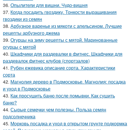
36.
Опылители для вишни. Чудо-вишня
37.
Когда посадить гвоздику. Тонкости выращивания
гвоздики из семян
38.
Арбузное варенье из мякоти с апельсином. Лучшие
рецепты арбузного джема
39.
Огурцы на зиму рецепты с мятой. Маринованные
огурцы с мятой
40.
Шкафчики для раздевалки в фитнес. Шкафчики для
раздевалок фитнес клубов (спортзалов)
41.
Рубен ежевика описание сорта. Характеристики
сорта
42.
Магнолия дерево в Подмосковье. Магнолия: посадка
и уход в Подмосковье
43.
Как просушить баню после помывки. Как сушить
баню?
44.
Сырые семечки чем полезны. Польза семян
подсолнечника
45.
Морковь посадка и уход в открытом грунте подкормка