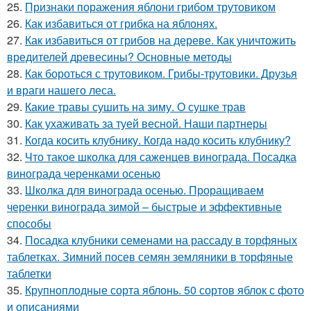
25.
Признаки поражения яблони грибом трутовиком
26.
Как избавиться от грибка на яблонях.
27.
Как избавиться от грибов на дереве. Как уничтожить
вредителей древесины? Основные методы
28.
Как бороться с трутовиком. Грибы-трутовики. Друзья
и враги нашего леса.
29.
Какие травы сушить на зиму. О сушке трав
30.
Как ухаживать за туей весной. Наши партнеры
31.
Когда косить клубнику. Когда надо косить клубнику?
32.
Что такое школка для саженцев винограда. Посадка
винограда черенками осенью
33.
Школка для винограда осенью. Проращиваем
черенки винограда зимой – быстрые и эффективные
способы
34.
Посадка клубники семенами на рассаду в торфяных
таблетках. Зимний посев семян земляники в торфяные
таблетки
35.
Крупноплодные сорта яблонь. 50 сортов яблок с фото
и описаниями