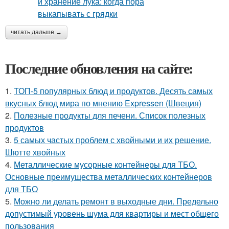
читать дальше →
Последние обновления на сайте:
1.
ТОП-5 популярных блюд и продуктов. Десять самых
вкусных блюд мира по мнению Expressen (Швеция)
2.
Полезные продукты для печени. Список полезных
продуктов
3.
5 самых частых проблем с хвойными и их решение.
Шютте хвойных
4.
Металлические мусорные контейнеры для ТБО.
Основные преимущества металлических контейнеров
для ТБО
5.
Можно ли делать ремонт в выходные дни. Предельно
допустимый уровень шума для квартиры и мест общего
пользования