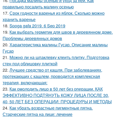
16.
Посадка малины осенью и уход за ней. Как
правильно посадить малину осенью
17.
Срок годности варенья из яблок. Сколько можно
хранить варенье
18.
Spoga gafa 2019. 6 Sep 2019
19.
Как выбрать герметик для швов в деревянном доме.
Проблемы деревянных домов
20.
Характеристика малины Гусар. Описание малины
Гусар
21.
Можно ли на шпаклевку клеить плитку. Подготовка
стен под облицовку плиткой
22.
Лучшее средство от кашля. При заболеваниях,
протекающих с кашлем, проводится комплексная
терапия, включающая:
23.
Как омолодить лицо в 50 лет без операции. КАК
ЭФФЕКТИВНО ПОДТЯНУТЬ КОЖУ ЛИЦА ПОСЛЕ 30,
40, 50 ЛЕТ БЕЗ ОПЕРАЦИИ: ПРОЦЕДУРЫ И МЕТОДЫ
24.
Как убрать возрастные пигментные пятна.
Старческие пятна на лице: лечение