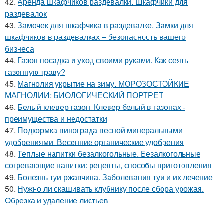
42.
Аренда шкафчиков раздевалки. Шкафчики для
раздевалок
43.
Замочек для шкафчика в раздевалке. Замки для
шкафчиков в раздевалках – безопасность вашего
бизнеса
44.
Газон посадка и уход своими руками. Как сеять
газонную траву?
45.
Магнолия укрытие на зиму. МОРОЗОСТОЙКИЕ
МАГНОЛИИ: БИОЛОГИЧЕСКИЙ ПОРТРЕТ
46.
Белый клевер газон. Клевер белый в газонах -
преимущества и недостатки
47.
Подкормка винограда весной минеральными
удобрениями. Весенние органические удобрения
48.
Теплые напитки безалкогольные. Безалкогольные
согревающие напитки: рецепты, способы приготовления
49.
Болезнь туи ржавчина. Заболевания туи и их лечение
50.
Нужно ли скашивать клубнику после сбора урожая.
Обрезка и удаление листьев