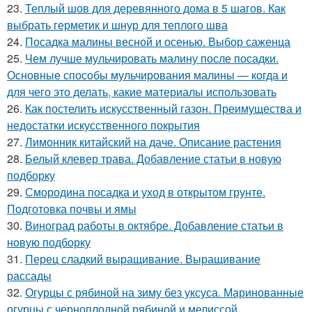
23.
Теплый шов для деревянного дома в 5 шагов. Как
выбрать герметик и шнур для теплого шва
24.
Посадка малины весной и осенью. Выбор саженца
25.
Чем лучше мульчировать малину после посадки.
Основные способы мульчирования малины — когда и
для чего это делать, какие материалы использовать
26.
Как постелить искусственный газон. Преимущества и
недостатки искусственного покрытия
27.
Лимонник китайский на даче. Описание растения
28.
Белый клевер трава. Добавление статьи в новую
подборку
29.
Смородина посадка и уход в открытом грунте.
Подготовка почвы и ямы
30.
Виноград работы в октябре. Добавление статьи в
новую подборку
31.
Перец сладкий выращивание. Выращивание
рассады
32.
Огурцы с рябиной на зиму без уксуса. Маринованные
огурцы с черноплодной рябиной и мелиссой