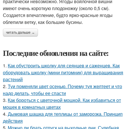
практически невозможно. Ягоды войлочной вишни
имеют очень короткую плодоножку (около 0,5 см).
Создается впечатление, будто ярко-красные ягоды
облепили ветку, как большие бусины.
читать дальше →
Последние обновления на сайте:
1.
Как обустроить школку для сеянцев и саженцев. Как
оборудовать школку (мини питомник) для выращивания
растений
2.
Туи поменяли цвет осенью. Почему туя желтеет и что
надо делать, чтобы ее спасти
3.
Как бороться с цветочной мошкой. Как избавиться от
мошек в комнатных цветах
4.
Дымовая шашка для теплицы от заморозка. Принцип
действия
5.
Можно ли брать отпуск на выходные дни. Судебная