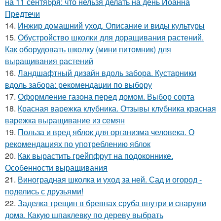
на 11 сентября: что нельзя делать на день Иоанна
Предтечи
14.
Инжир домашний уход. Описание и виды культуры
15.
Обустройство школки для доращивания растений.
Как оборудовать школку (мини питомник) для
выращивания растений
16.
Ландшафтный дизайн вдоль забора. Кустарники
вдоль забора: рекомендации по выбору
17.
Оформление газона перед домом. Выбор сорта
18.
Красная варежка клубника. Отзывы клубника красная
варежка выращивание из семян
19.
Польза и вред яблок для организма человека. О
рекомендациях по употреблению яблок
20.
Как вырастить грейпфрут на подоконнике.
Особенности выращивания
21.
Виноградная школка и уход за ней. Сад и огород -
поделись с друзьями!
22.
Заделка трещин в бревнах сруба внутри и снаружи
дома. Какую шпаклевку по дереву выбрать