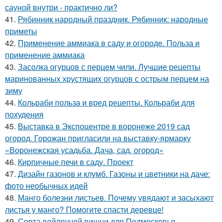
сауной внутри - практично ли?
41.
Рябинник народный праздник. Рябинник: народные
приметы
42.
Применение аммиака в саду и огороде. Польза и
применение аммиака
43.
Засолка огурцов с перцем чили. Лучшие рецепты
маринованных хрустящих огурцов с острым перцем на
зиму
44.
Кольраби польза и вред рецепты. Кольраби для
похудения
45.
Выставка в Экспоцентре в воронеже 2019 сад
огород. Горожан пригласили на выставку-ярмарку
«Воронежская усадьба. Дача, сад, огород»
46.
Кирпичные печи в саду. Проект
47.
Дизайн газонов и клумб. Газоны и цветники на даче:
фото необычных идей
48.
Манго болезни листьев. Почему увядают и засыхают
листья у манго? Помогите спасти деревце!
49.
Сорта войлочной вишни для Подмосковья