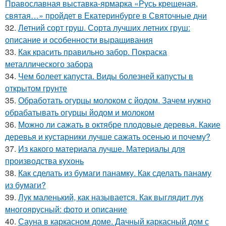
Православная выставка-ярмарка «Русь крещеная,
святая…» пройдет в Екатеринбурге в Святочные дни
32.
Летний сорт груш. Сорта лучших летних груш:
описание и особенности выращивания
33.
Как красить правильно забор. Покраска
металлического забора
34.
Чем болеет капуста. Виды болезней капусты в
открытом грунте
35.
Обработать огурцы молоком с йодом. Зачем нужно
обрабатывать огурцы йодом и молоком
36.
Можно ли сажать в октябре плодовые деревья. Какие
деревья и кустарники лучше сажать осенью и почему?
37.
Из какого материала лучше. Материалы для
производства кухонь
38.
Как сделать из бумаги панамку. Как сделать панаму
из бумаги?
39.
Лук маленький, как называется. Как выглядит лук
многоярусный: фото и описание
40.
Сауна в каркасном доме. Дачный каркасный дом с