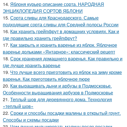
14.
Яблоня курьер описание сорта. НАРОДНАЯ
ЭНЦИКЛОПЕДИЯ СОРТОВ ЯБЛОНИ
15.
Сорта сливы для Краснодарского. Самые
подходящие сорта сливы для Средней полосы России
16.
Как хранить грейпфрут в домашних условиях. Как и
где правильно хранить грейпфрут?
17.
Как закрыть и хранить варенье из яблок. Яблочное
варенье дольками «Янтарное»: классический рецепт
18.
Срок хранения домашнего варенья. Как правильно и
где лучше хранить варенье
19.
Что лучше всего приготовить из яблок на зиму кроме
варенья. Как приготовить яблочное пюре
20.
Как выращивать дыни и арбузы в Подмосковье.
Особенности выращивания арбузов в Подмосковье
21.
Теплый шов для деревянного дома. Технология
«теплый шов»
22.
Сроки и способы посадки малины в открытый грунт.
Способы и схемы посадки
23.
Чем лучше мульчировать малину после посадки.