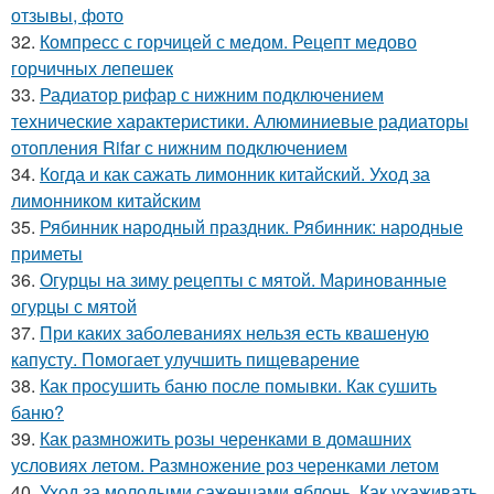
отзывы, фото
32.
Компресс с горчицей с медом. Рецепт медово
горчичных лепешек
33.
Радиатор рифар с нижним подключением
технические характеристики. Алюминиевые радиаторы
отопления Rifar с нижним подключением
34.
Когда и как сажать лимонник китайский. Уход за
лимонником китайским
35.
Рябинник народный праздник. Рябинник: народные
приметы
36.
Огурцы на зиму рецепты с мятой. Маринованные
огурцы с мятой
37.
При каких заболеваниях нельзя есть квашеную
капусту. Помогает улучшить пищеварение
38.
Как просушить баню после помывки. Как сушить
баню?
39.
Как размножить розы черенками в домашних
условиях летом. Размножение роз черенками летом
40.
Уход за молодыми саженцами яблонь. Как ухаживать