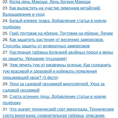
22.
Когда день Макоши. День богини Макоши
23.
Как вырастить на участке лимонник китайский.
Выращивание и уход
24.
Белый клевер трава. Добавление статьи в новую
подборку
25.
Гриб трутовик на яблоне. Трутовик на яблоне. Лечим
26.
Как защитить растения от весенних заморозков.
Способы защиты от возвратных заморозков
27.
Наглядная таблица болезней хвойных пород и меры
их защиты. Увядание (усыхание)
28.
Чем лечить тую от ржавчины осенью. Как сохранить
тую красивой и здоровой и избежать появления
порыжевшей хвои? (3 фото)
29.
Уход за садовой гвоздикой многолетней. Уход за
садовой гвоздикой
30.
Сорта осенних груш. Добавление статьи в новую
подборку
31.
Что значит технический сорт винограда. Технические
сорта винограда: сравнительная таблица, описание,