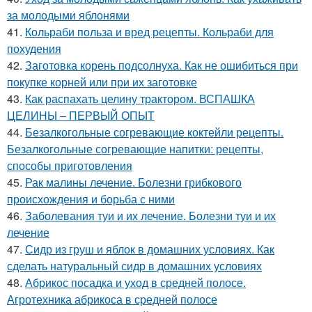
за молодыми яблонями
41.
Кольраби польза и вред рецепты. Кольраби для
похудения
42.
Заготовка корень подсолнуха. Как не ошибиться при
покупке корней или при их заготовке
43.
Как распахать целину трактором. ВСПАШКА
ЦЕЛИНЫ – ПЕРВЫЙ ОПЫТ
44.
Безалкогольные согревающие коктейли рецепты.
Безалкогольные согревающие напитки: рецепты,
способы приготовления
45.
Рак малины лечение. Болезни грибкового
происхождения и борьба с ними
46.
Заболевания туи и их лечение. Болезни туи и их
лечение
47.
Сидр из груш и яблок в домашних условиях. Как
сделать натуральный сидр в домашних условиях
48.
Абрикос посадка и уход в средней полосе.
Агротехника абрикоса в средней полосе