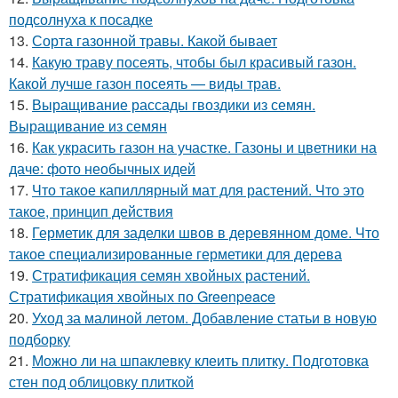
подсолнуха к посадке
13.
Сорта газонной травы. Какой бывает
14.
Какую траву посеять, чтобы был красивый газон.
Какой лучше газон посеять — виды трав.
15.
Выращивание рассады гвоздики из семян.
Выращивание из семян
16.
Как украсить газон на участке. Газоны и цветники на
даче: фото необычных идей
17.
Что такое капиллярный мат для растений. Что это
такое, принцип действия
18.
Герметик для заделки швов в деревянном доме. Что
такое специализированные герметики для дерева
19.
Стратификация семян хвойных растений.
Стратификация хвойных по Greenpeace
20.
Уход за малиной летом. Добавление статьи в новую
подборку
21.
Можно ли на шпаклевку клеить плитку. Подготовка
стен под облицовку плиткой