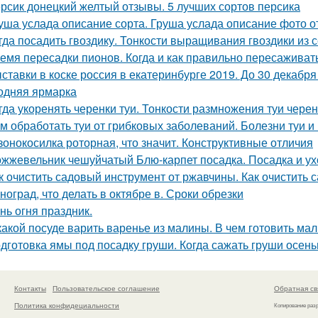
рсик донецкий желтый отзывы. 5 лучших сортов персика
уша услада описание сорта. Груша услада описание фото 
гда посадить гвоздику. Тонкости выращивания гвоздики из 
емя пересадки пионов. Когда и как правильно пересаживат
ставки в коске россия в екатеринбурге 2019. До 30 декабр
одняя ярмарка
гда укоренять черенки туи. Тонкости размножения туи чере
м обработать туи от грибковых заболеваний. Болезни туи и
зонокосилка роторная, что значит. Конструктивные отличия
жжевельник чешуйчатый Блю-карпет посадка. Посадка и у
к очистить садовый инструмент от ржавчины. Как очистить
ноград, что делать в октябре в. Сроки обрезки
нь огня праздник.
какой посуде варить варенье из малины. В чем готовить ма
дготовка ямы под посадку груши. Когда сажать груши осен
Контакты
Пользовательское соглашение
Обратная св
Политика конфидециальности
Копирование раз