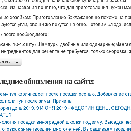
т, с которого я сегодня начинаю свой кулинарный рассказ 
ски. Из названия понятно, что для приготовления нужен ман
ние хозяйкам: Приготовление баклажанов не похоже на п
ьзуются угли, овощи же пекутся на огне. Готовим блюда, и
к всего необходимого:
жаны 10-12 штук;Шампуры двойные или одинарные;Мангал
 ингредиентов для рецепта не требуется, только сноровка,
ь дальше →
ледние обновления на сайте:
ему туя коричневеет после посадки осенью. Добавление ст
елтели туи после зимы. Причины
орин день 2019. 9 ИЮНЯ 2019 - ФЕДОРИН ДЕНЬ. СЕГ
АТЬ?
нология посадки виноградной школки под зиму. Высадка че
готовка к зиме гвоздики многолетней. Выращиваем гвоздик