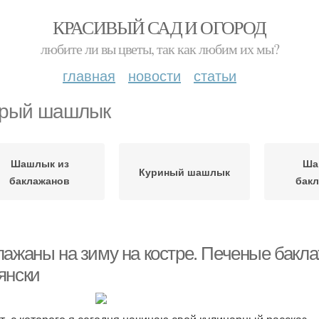
КРАСИВЫЙ САД И ОГОРОД
любите ли вы цветы, так как любим их мы?
главная
новости
статьи
рый шашлык
Шашлык из
Ша
Куриный шашлык
баклажанов
бак
лажаны на зиму на костре. Печеные бакла
янски