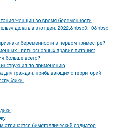
итания женщин во время беременности
 нельзя делать в этот ден. 2022,&nbsp0:10&nbsp
 признаки беременности в первом триместре?
менных - пять основных правил питания:
ния больше всего?
 инструкция по применению
а для граждан, прибывающих с территорий
еспублики.
здики
рку
м отличается биметаллический радиатор