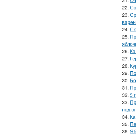
21.
Оч
22.
Со
23.
Ср
варен
24.
Ск
25.
Пр
яблоч
26.
Ка
27.
Ге
28.
Ку
29.
По
30.
Бо
31.
Пр
32.
5 
33.
Пр
под о
34.
Ка
35.
Пе
36.
Яб