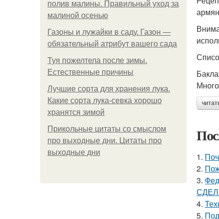
Рецеп
полив малины. Правильный уход за
армян
малиной осенью
Внима
Газоны и лужайки в саду. Газон —
испол
обязательный атрибут вашего сада
Списо
Туя пожелтела после зимы.
Естественные причины
Бакла
Много
Лучшие сорта для хранения лука.
Какие сорта лука-севка хорошо
читат
хранятся зимой
Прикольные цитаты со смыслом
Пос
про выходные дни. Цитаты про
выходные дни
1.
Поч
2.
Пож
3.
Фед
СДЕЛ
4.
Тех
5.
Под