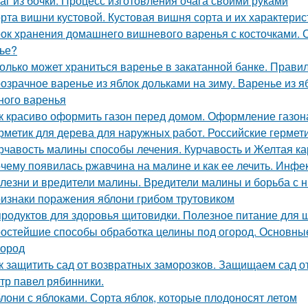
аг из бочки. Процесс изготовления очага своими руками
рта вишни кустовой. Кустовая вишня сорта и их характерис
ок хранения домашнего вишневого варенья с косточками. С
ье?
олько может храниться варенье в закатанной банке. Прави
озрачное варенье из яблок дольками на зиму. Варенье из я
ного варенья
к красиво оформить газон перед домом. Оформление газон
рметик для дерева для наружных работ. Российские гермет
рчавость малины способы лечения. Курчавость и Желтая к
чему появилась ржавчина на малине и как ее лечить. Инф
лезни и вредители малины. Вредители малины и борьба с 
изнаки поражения яблони грибом трутовиком
продуктов для здоровья щитовидки. Полезное питание для
остейшие способы обработка целины под огород. Основные
город
к защитить сад от возвратных заморозков. Защищаем сад 
тр павел рябинники.
лони с яблоками. Сорта яблок, которые плодоносят летом