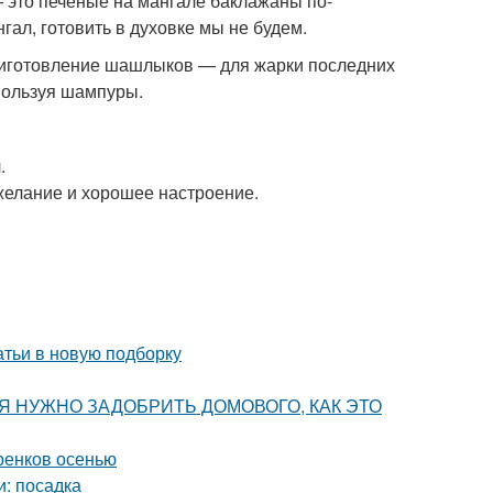
— это печеные на мангале баклажаны по-
гал, готовить в духовке мы не будем.
риготовление шашлыков — для жарки последних
спользуя шампуры.
.
 желание и хорошее настроение.
атьи в новую подборку
ОДНЯ НУЖНО ЗАДОБРИТЬ ДОМОВОГО, КАК ЭТО
ренков осенью
и: посадка