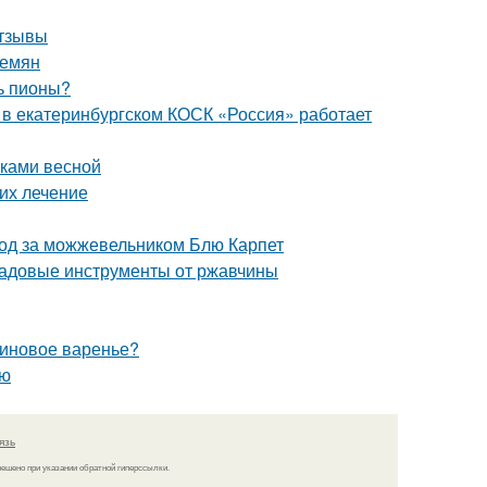
отзывы
семян
ь пионы?
я в екатеринбургском КОСК «Россия» работает
нками весной
 их лечение
ход за можжевельником Блю Карпет
 садовые инструменты от ржавчины
линовое варенье?
ью
язь
решено при указании обратной гиперссылки.