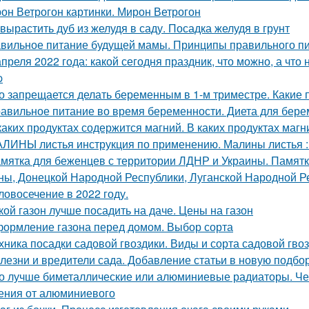
он Ветрогон картинки. Мирон Ветрогон
 вырастить дуб из желудя в саду. Посадка желудя в грунт
вильное питание будущей мамы. Принципы правильного п
апреля 2022 года: какой сегодня праздник, что можно, а что
p
о запрещается делать беременным в 1-м триместре. Какие
авильное питание во время беременности. Диета для бере
каких продуктах содержится магний. В каких продуктах маг
ЛИНЫ листья инструкция по применению. Малины листья :
мятка для беженцев с территории ЛДНР и Украины. Памятк
ны, Донецкой Народной Республики, Луганской Народной Р
ловосечение в 2022 году.
кой газон лучше посадить на даче. Цены на газон
ормление газона перед домом. Выбор сорта
хника посадки садовой гвоздики. Виды и сорта садовой гво
лезни и вредители сада. Добавление статьи в новую подбо
о лучше биметаллические или алюминиевые радиаторы. Че
ения от алюминиевого