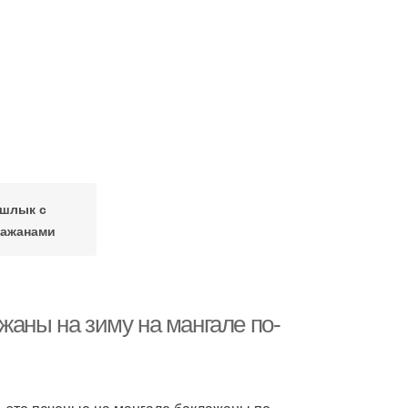
шлык с
лажанами
жаны на зиму на мангале по-