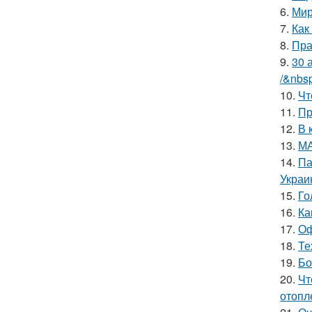
6.
Мир
7.
Как
8.
Пра
9.
30 
/&nbs
10.
Чт
11.
Пр
12.
В 
13.
МА
14.
Па
Украи
15.
Го
16.
Ка
17.
Оф
18.
Те
19.
Бо
20.
Чт
отопл