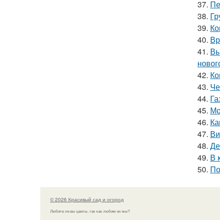
37.
Пе
38.
Гр
39.
Ко
40.
Вр
41.
Вы
новог
42.
Ко
43.
Че
44.
Га
45.
Мо
46.
Ка
47.
Ви
48.
Де
49.
В 
50.
По
© 2026 Красивый сад и огород
Любите ли вы цветы, так как любим их мы?