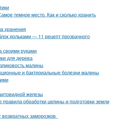
тики
амое темное место. Как и сколько хранить
ла хранения
блок дольками — 11 рецепт прозрачного
а своими руками
ики для дерева
арликовость малины
екционные и бактериальные болезни малины
ними
 щитовидной железы
 правила обработки целины и подготовки земли
от возвратных заморозков