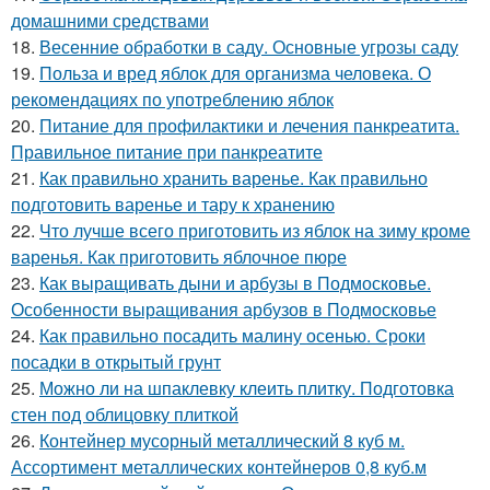
домашними средствами
18.
Весенние обработки в саду. Основные угрозы саду
19.
Польза и вред яблок для организма человека. О
рекомендациях по употреблению яблок
20.
Питание для профилактики и лечения панкреатита.
Правильное питание при панкреатите
21.
Как правильно хранить варенье. Как правильно
подготовить варенье и тару к хранению
22.
Что лучше всего приготовить из яблок на зиму кроме
варенья. Как приготовить яблочное пюре
23.
Как выращивать дыни и арбузы в Подмосковье.
Особенности выращивания арбузов в Подмосковье
24.
Как правильно посадить малину осенью. Сроки
посадки в открытый грунт
25.
Можно ли на шпаклевку клеить плитку. Подготовка
стен под облицовку плиткой
26.
Контейнер мусорный металлический 8 куб м.
Ассортимент металлических контейнеров 0,8 куб.м