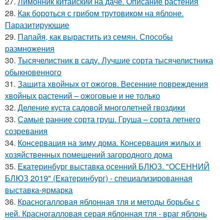
27.
Лимонник китайский на даче. Описание растения
28.
Как бороться с грибом трутовиком на яблоне.
Паразитирующие
29.
Папайя, как вырастить из семян. Способы
размножения
30.
Тысячелистник в саду. Лучшие сорта тысячелистника
обыкновенного
31.
Защита хвойных от ожогов. Весенние повреждения
хвойных растений – ожоговые и не только
32.
Деление куста садовой многолетней гвоздики
33.
Самые ранние сорта груш. Груша – сорта летнего
созревания
34.
Консервация на зиму дома. Консервация жилых и
хозяйственных помещений загородного дома
35.
Екатеринбург выставка осенний БЛЮЗ. "ОСЕННИЙ
БЛЮЗ 2019" (Екатеринбург) - специализированная
выставка-ярмарка
36.
Красногалловая яблонная тля и методы борьбы с
ней. Красногалловая серая яблонная тля - враг яблонь