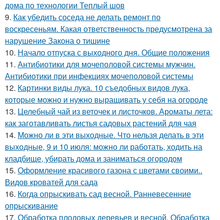
дома по технологии Теплый шов
9.
Как убедить соседа не делать ремонт по
воскресеньям. Какая ответственность предусмотрена за
нарушение Закона о тишине
10.
Начало отпуска с выходного дня. Общие положения
11.
Антибиотики для мочеполовой системы мужчин.
Антибиотики при инфекциях мочеполовой системы
12.
Картинки виды лука. 10 съедобных видов лука,
которые можно и нужно выращивать у себя на огороде
13.
Целебный чай из веточек и листочков. Ароматы лета:
как заготавливать листья садовых растений для чая
14.
Можно ли в эти выходные. Что нельзя делать в эти
выходные, 9 и 10 июля: можно ли работать, ходить на
кладбище, убирать дома и заниматься огородом
15.
Оформление красивого газона с цветами своими..
Видов кроватей для сада
16.
Когда опрыскивать сад весной. Ранневесенние
опрыскивание
17.
Обработка плодовых деревьев и весной. Обработка