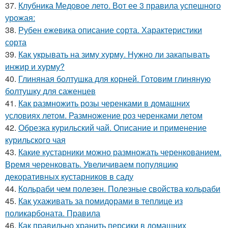
37.
Клубника Медовое лето. Вот ее 3 правила успешного
урожая:
38.
Рубен ежевика описание сорта. Характеристики
сорта
39.
Как укрывать на зиму хурму. Нужно ли закапывать
инжир и хурму?
40.
Глиняная болтушка для корней. Готовим глиняную
болтушку для саженцев
41.
Как размножить розы черенками в домашних
условиях летом. Размножение роз черенками летом
42.
Обрезка курильский чай. Описание и применение
курильского чая
43.
Какие кустарники можно размножать черенкованием.
Время черенковать. Увеличиваем популяцию
декоративных кустарников в саду
44.
Кольраби чем полезен. Полезные свойства кольраби
45.
Как ухаживать за помидорами в теплице из
поликарбоната. Правила
46.
Как правильно хранить персики в домашних