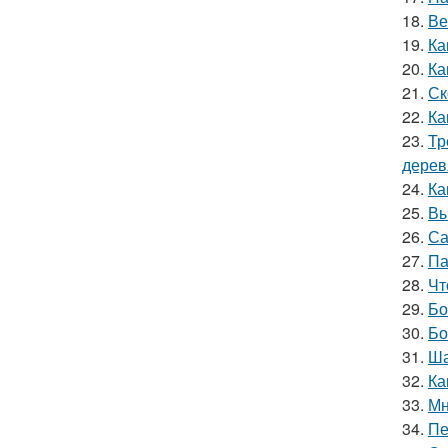
18.
Ве
19.
Ка
20.
Ка
21.
Ск
22.
Ка
23.
Тр
дерев
24.
Ка
25.
Вы
26.
Са
27.
Па
28.
Чт
29.
Бо
30.
Бо
31.
Ша
32.
Ка
33.
Мн
34.
Пе