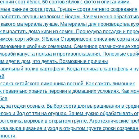
енний сорт яблок. 50 сортов яблок с фото и описаниями
мые ранние сорта груш. Груша – сорта летнего созревания
работать огурцы молоком с йодом. Зачем нужно обрабатыв
 какого материала лучше. Материалы для производства кух
к вырастить дома киви из семян. Процедура посадки и пере
имсон сорт яблок. Яблоня Старкримсон: описание сорта и х
змножение хвойных семенами. Семенное размножение хв
льраби капуста польза и противопоказания. Полезные свой
м идет в дом, что делать. Возможные причины
авильный полив картофеля. Когда поливать картофель и нуж
ей
садка китайского лимонника весной. Как сажать лимонник
к правильно хранить персики в домашних условиях. Как мож
бов
од за годжи осенью. Выбор сорта для выращивания в сред
локо и йод от тли на огурцах. Зачем нужно обрабатывать 
ротехника моркови в открытом грунте. Агротехнические тр
ква выращивание и уход в открытом грунте сроки созревани
нности