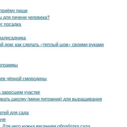
 приёму пищи
ы для печени человека?
и: посадка
 палисадника
 дом: как сделать «теплый шов» своими руками
мограммы
тьев чёрной смородины
на заросшем участке
овать школку (мини питомник) для выращивания
атей для сада
аче
. Для чего нужна весенняя обработка сада