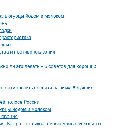
ать огурцы йодом и молоком
онь
садки
арактеристика
ойных
ства и противопоказания
но ли это делать – 5 советов для хороших
но заморозить персики на зиму: 8 лучших
ней полосе России
огурцы йодом и молоком
ебования
я. Как растет тыква: необходимые условия и