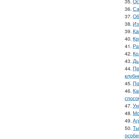
35.
Ос
36.
Са
37.
Об
38.
Из
39.
Ка
40.
Кр
41.
Ра
42.
Ко
43.
Ды
44.
Пр
клубн
45.
По
46.
Ка
спосо
47.
Ух
48.
Мо
49.
Аг
50.
Ты
особе