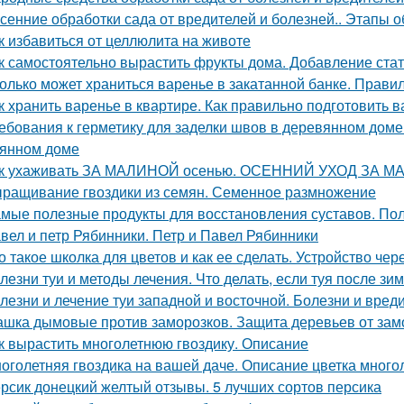
сенние обработки сада от вредителей и болезней.. Этапы 
к избавиться от целлюлита на животе
к самостоятельно вырастить фрукты дома. Добавление стат
олько может храниться варенье в закатанной банке. Прави
к хранить варенье в квартире. Как правильно подготовить в
ебования к герметику для заделки швов в деревянном доме
янном доме
к ухаживать ЗА МАЛИНОЙ осенью. ОСЕННИЙ УХОД ЗА М
ращивание гвоздики из семян. Семенное размножение
мые полезные продукты для восстановления суставов. По
вел и петр Рябинники. Петр и Павел Рябинники
о такое школка для цветов и как ее сделать. Устройство чер
лезни туи и методы лечения. Что делать, если туя после зи
лезни и лечение туи западной и восточной. Болезни и вред
шка дымовые против заморозков. Защита деревьев от зам
к вырастить многолетнюю гвоздику. Описание
оголетняя гвоздика на вашей даче. Описание цветка много
рсик донецкий желтый отзывы. 5 лучших сортов персика