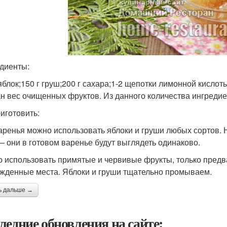
диенты:
 яблок;150 г груш;200 г сахара;1-2 щепотки лимонной кислот
ан вес очищенных фруктов. Из данного количества ингреди
риготовить:
аренья можно использовать яблоки и груши любых сортов.
 – они в готовом варенье будут выглядеть одинаково.
 использовать примятые и червивые фрукты, только предв
жденные места. Яблоки и груши тщательно промываем.
ь дальше →
ледние обновления на сайте: