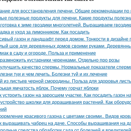
ание для восстановления печени. Общие рекомендации по
ые полезные продукты для печени. Какие продукты полезн
готовка к зиме гвоздики многолетней. Выращиваем гвоздик
адка и уход за лимонником. Как посадить
сивый газон и ландшафт перед домом. Тонкости в дизайне
лый шов для деревянных домов своими руками. Деревянный
иак в саду и огороде. Польза и применение
 размножить кустарники черенками. Отдельно про розы
 улучшить качество спермы. Нормальные показатели спер
лезни туи и чем лечить. Болезни туй и их лечение
й из листьев черной смородины. Польза для здоровья лис
рькая ямчатость яблок. Почему горчат яблоки
к устроить газон на заросшем участке. Как посадить газон 
устройство школки для доращивания растений. Как оборуд
ний
ормление красивого газона с цветами своими.. Видов кров
к выращивать чабрец на даче. Способы выращивания на д
родные средства обработки сада от болезней и вредителей