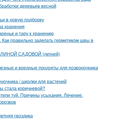
обработки деревьев весной
ьи в новую подборку
ла хранения
аренье и тару к хранению
. Как правильно заделать герметиком швы в
АЛИНОЙ САДОВОЙ (летней)
лезные и вредные продукты для позвоночника
еночника / школки для растений
мы стала коричневой?
ители туй. Причины усыхания. Лечение.
орозков
летняя гвоздика