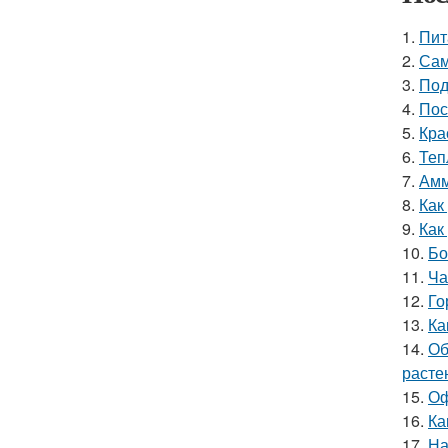
1.
Пит
2.
Сам
3.
Под
4.
Пос
5.
Кра
6.
Теп
7.
Амм
8.
Как
9.
Как
10.
Бо
11.
Ча
12.
Го
13.
Ка
14.
Об
расте
15.
Оф
16.
Ка
17.
На