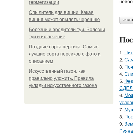
невоо
герметизации
Опылитель для вишни. Какая
вишня может опылять черешню
читат
Болезни и вредители туи. Болезни
Пос
туи и их лечение
Поздние сорта персика. Самые
1.
Пит
лучшие сорта персиков с фото и
2.
Сам
описанием
3.
Поч
Искусственный газон, как
4.
Сли
правильно уложить. Правила
5.
Фед
укладки искусственного газона
СДЕЛ
6.
Мож
услов
7.
Муш
8.
Пос
9.
Зем
Руяна