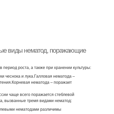
ные виды нематод, поражающие
в период роста, а также при хранении культуры:
и чеснока и лука.Галловая нематода –
стения.Корневая нематода – поражает
ссии чаще всего поражается стеблевой
а, вызванные тремя видами нематод:
еблевыми нематодами различимы