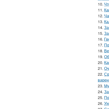
10.
Чт
11.
Ка
12.
Ча
13.
Ка
14.
За
15.
За
16.
Гв
17.
По
18.
Ве
19.
Об
20.
Ка
21.
Оч
22.
Ср
варен
23.
Му
24.
За
25.
По
26.
Ух