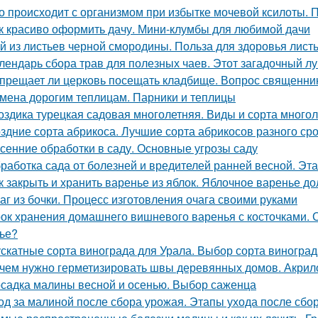
о происходит с организмом при избытке мочевой ксилоты. 
к красиво оформить дачу. Мини-клумбы для любимой дачи
й из листьев черной смородины. Польза для здоровья лис
лендарь сбора трав для полезных чаев. Этот загадочный л
прещает ли церковь посещать кладбище. Вопрос священни
мена дорогим теплицам. Парники и теплицы
оздика турецкая садовая многолетняя. Виды и сорта многол
здние сорта абрикоса. Лучшие сорта абрикосов разного ср
сенние обработки в саду. Основные угрозы саду
работка сада от болезней и вредителей ранней весной. Эт
к закрыть и хранить варенье из яблок. Яблочное варенье д
аг из бочки. Процесс изготовления очага своими руками
ок хранения домашнего вишневого варенья с косточками. С
ье?
скатные сорта винограда для Урала. Выбор сорта виногра
чем нужно герметизировать швы деревянных домов. Акри
садка малины весной и осенью. Выбор саженца
од за малиной после сбора урожая. Этапы ухода после сбо