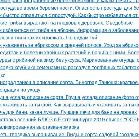
мые распространенные болезни малины и как их лечить. Г
остуда во время беременности. Опасность простуды для 
к быстро справиться с простудой. Как быстро избавиться о
кие грибы вырастают на плодовых деревьях. Съедобные
к избавиться от гриба на яблоне. Информация о заболеван
лезни туи и как их избежать. По видам туй
к ухаживать за абрикосом в средней полосе. Уход за абрик
едители и болезни хвойных растений и борьба с ними. Бол
урцы с рябиной на зиму без уксуса. Маринованные огурцы 
садка клубники семенами на рассаду в торфяных таблетка
тки
ноград танюша описание сорта. Виноград Танюша: краткое 
ендации по уходу
уша услада описание сорта. Груша услада описание фото 
к ухаживать за тыквой. Как выращивать и ухаживать за тык
чь для бани, какая лучше. Лучшие печи для бани на дровах
ставка осенний БЛЮЗ в Екатеринбурге 2019 список. "ОСЕ
ализированная выставка-ярмарка
еты гвоздика выращивание. Виды и сорта садовой гвоздик