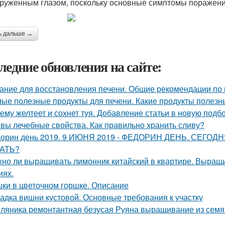
руженным глазом, поскольку основные симптомы поражен
ь дальше →
ледние обновления на сайте:
ание для восстановления печени. Общие рекомендации по
ые полезные продукты для печени. Какие продукты полезн
ему желтеет и сохнет туя. Добавление статьи в новую подб
вы лечебные свойства. Как правильно хранить сливу?
орин день 2019. 9 ИЮНЯ 2019 - ФЕДОРИН ДЕНЬ. СЕГ
АТЬ?
но ли выращивать лимонник китайский в квартире. Выращ
иях.
ки в цветочном горшке. Описание
адка вишни кустовой. Основные требования к участку
ляника ремонтантная безусая Руяна выращивание из семян