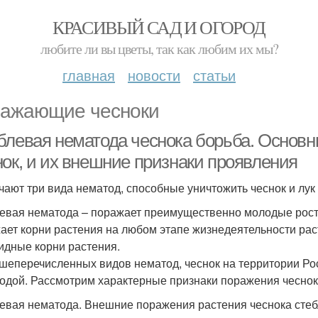
КРАСИВЫЙ САД И ОГОРОД
любите ли вы цветы, так как любим их мы?
главная
новости
статьи
ажающие чесноки
блевая нематода чеснока борьба. Основ
нок, и их внешние признаки проявления
чают три вида нематод, способные уничтожить чеснок и лук 
евая нематода – поражает преимущественно молодые ростк
ает корни растения на любом этапе жизнедеятельности ра
идные корни растения.
шеперечисленных видов нематод, чеснок на территории Ро
одой. Рассмотрим характерные признаки поражения чеснок
евая нематода. Внешние поражения растения чеснока ст