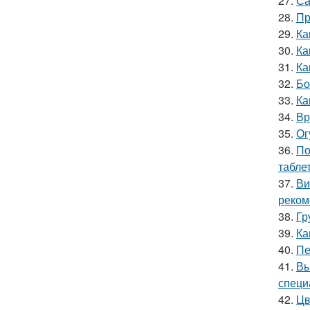
27.
Са
28.
Пр
29.
Ка
30.
Ка
31.
Ка
32.
Бо
33.
Ка
34.
Вр
35.
Ог
36.
По
табле
37.
Ви
реком
38.
Гр
39.
Ка
40.
Пе
41.
Вы
специ
42.
Цв