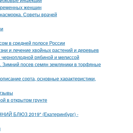
рибковые инфекции
беременных женщин
т насморка. Советы врачей
ии
осом в средней полосе России
езни и лечение хвойных растений и деревьев
с черноплодной рябиной и мелиссой
х. Зимний посев семян земляники в торфяные
описание сорта, основные характеристики,
отзывы
вой в открытом грунте
ННИЙ БЛЮЗ 2019" (Екатеринбург) -
и