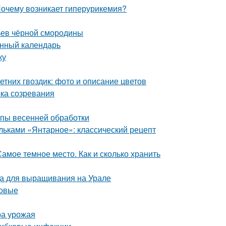
Почему возникает гиперурикемия?
тьев чёрной смородины
унный календарь
ку
етних гвоздик: фото и описание цветов
ока созревания
апы весенней обработки
ольками «Янтарное»: классический рецепт
амое темное место. Как и сколько хранить
да для выращивания на Урале
ловые
ра урожая