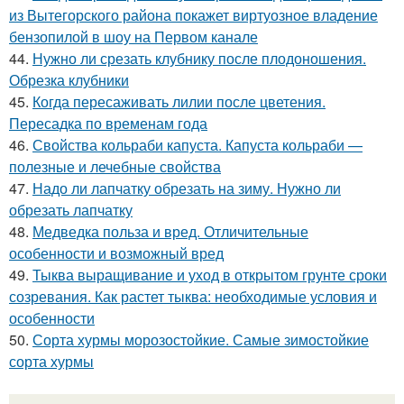
из Вытегорского района покажет виртуозное владение
бензопилой в шоу на Первом канале
44.
Нужно ли срезать клубнику после плодоношения.
Обрезка клубники
45.
Когда пересаживать лилии после цветения.
Пересадка по временам года
46.
Свойства кольраби капуста. Капуста кольраби —
полезные и лечебные свойства
47.
Надо ли лапчатку обрезать на зиму. Нужно ли
обрезать лапчатку
48.
Медведка польза и вред. Отличительные
особенности и возможный вред
49.
Тыква выращивание и уход в открытом грунте сроки
созревания. Как растет тыква: необходимые условия и
особенности
50.
Сорта хурмы морозостойкие. Самые зимостойкие
сорта хурмы