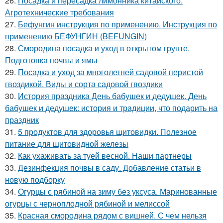
26.
Посадка и пересадка лимонника китайского.
Агротехнические требования
27.
Бефунгин инструкция по применению. Инструкция по
применению БЕФУНГИН (BEFUNGIN)
28.
Смородина посадка и уход в открытом грунте.
Подготовка почвы и ямы
29.
Посадка и уход за многолетней садовой перистой
гвоздикой. Виды и сорта садовой гвоздики
30.
История праздника День бабушек и дедушек. День
бабушек и дедушек: история и традиции, что подарить на
праздник
31.
5 продуктов для здоровья щитовидки. Полезное
питание для щитовидной железы
32.
Как ухаживать за туей весной. Наши партнеры
33.
Дезинфекция почвы в саду. Добавление статьи в
новую подборку
34.
Огурцы с рябиной на зиму без уксуса. Маринованные
огурцы с черноплодной рябиной и мелиссой
35.
Красная смородина рядом с вишней. С чем нельзя