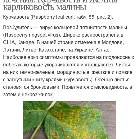
карликовость малины
Курчавость (Raspberry leaf curl, табл. 85, рис. 2).
Возбудитель — вирус кольцевой пятнистости малины
(Raspberry ringspot virus). Широко распространена в
США, Канаде. В нашей стране отмечена в Молдове,
Латвии, Литве, Казахстане, на Украине, Алтае.
Наиболее ярко симптомы проявляются на плодоносных
побегах, которые укора­чиваются и утолщаются. Листья
на них темно-зеленые, морщинистые, жесткие и ломкие
с загнутыми книзу краями (кур­чавость). Осенью листья
становятся брон­зовыми. Появляется стекловидность, а
за­тем и некроз жилок.