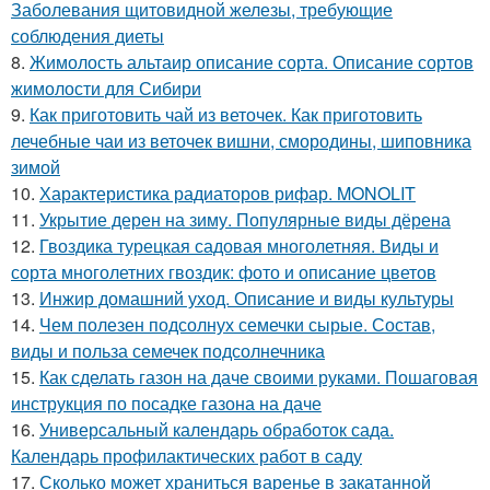
Заболевания щитовидной железы, требующие
соблюдения диеты
8.
Жимолость альтаир описание сорта. Описание сортов
жимолости для Сибири
9.
Как приготовить чай из веточек. Как приготовить
лечебные чаи из веточек вишни, смородины, шиповника
зимой
10.
Характеристика радиаторов рифар. MONOLIT
11.
Укрытие дерен на зиму. Популярные виды дёрена
12.
Гвоздика турецкая садовая многолетняя. Виды и
сорта многолетних гвоздик: фото и описание цветов
13.
Инжир домашний уход. Описание и виды культуры
14.
Чем полезен подсолнух семечки сырые. Состав,
виды и польза семечек подсолнечника
15.
Как сделать газон на даче своими руками. Пошаговая
инструкция по посадке газона на даче
16.
Универсальный календарь обработок сада.
Календарь профилактических работ в саду
17.
Сколько может храниться варенье в закатанной