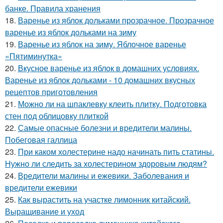
банке. Правила хранения
18.
Варенье из яблок дольками прозрачное. Прозрачное
варенье из яблок дольками на зиму
19.
Варенье из яблок на зиму. Яблочное варенье
«Пятиминутка»
20.
Вкусное варенье из яблок в домашних условиях.
Варенье из яблок дольками - 10 домашних вкусных
рецептов приготовления
21.
Можно ли на шпаклевку клеить плитку. Подготовка
стен под облицовку плиткой
22.
Самые опасные болезни и вредители малины.
Побеговая галлица
23.
При каком холестерине надо начинать пить статины.
Нужно ли следить за холестерином здоровым людям?
24.
Вредители малины и ежевики. Заболевания и
вредители ежевики
25.
Как вырастить на участке лимонник китайский.
Выращивание и уход