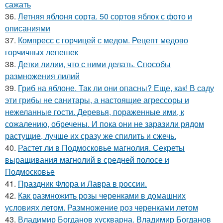
сажать
36.
Летняя яблоня сорта. 50 сортов яблок с фото и
описаниями
37.
Компресс с горчицей с медом. Рецепт медово
горчичных лепешек
38.
Детки лилии, что с ними делать. Способы
размножения лилий
39.
Гриб на яблоне. Так ли они опасны? Еще, как! В саду
эти грибы не санитары, а настоящие агрессоры и
нежеланные гости. Деревья, пораженные ими, к
сожалению, обречены. И пока они не заразили рядом
растущие, лучше их сразу же спилить и сжечь.
40.
Растет ли в Подмосковье магнолия. Секреты
выращивания магнолий в средней полосе и
Подмосковье
41.
Праздник Флора и Лавра в россии.
42.
Как размножить розы черенками в домашних
условиях летом. Размножение роз черенками летом
43.
Владимир Богданов хускварна. Владимир Богданов