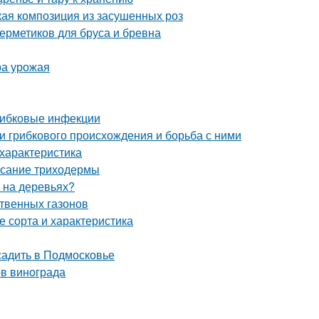
кая композиция из засушенных роз
ерметиков для бруса и бревна
ра урожая
рибковые инфекции
ни грибкового происхождения и борьба с ними
характеристика
исание триходермы
ы на деревьях?
ственных газонов
 сорта и характеристика
садить в Подмосковье
ов винограда