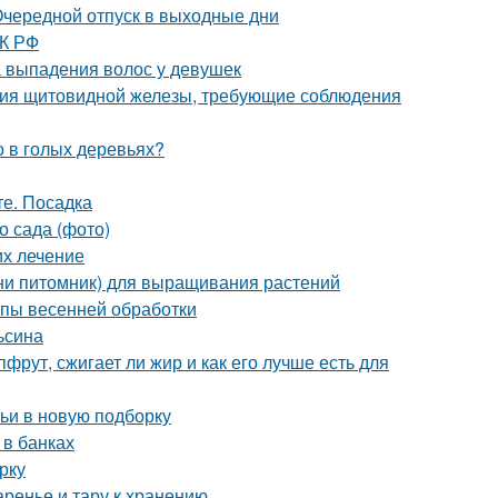
 Очередной отпуск в выходные дни
ТК РФ
 выпадения волос у девушек
ания щитовидной железы, требующие соблюдения
о в голых деревьях?
те. Посадка
о сада (фото)
их лечение
ини питомник) для выращивания растений
апы весенней обработки
ьсина
фрут, сжигает ли жир и как его лучше есть для
ьи в новую подборку
 в банках
рку
аренье и тару к хранению