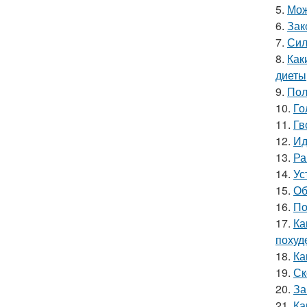
5.
Мож
6.
Зак
7.
Сил
8.
Как
диеты
9.
Пол
10.
Го
11.
Гв
12.
Ид
13.
Ра
14.
Ус
15.
Об
16.
По
17.
Ка
похуд
18.
Ка
19.
Ск
20.
За
21.
Ка