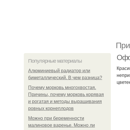
При
Офо
Популярные материалы
Краси
Алюминиевый радиатор или
непри
биметаллический. В чем разница?
цвете
Почему морковь многохвостая.
Причины, почему морковь корявая
и рогатая и методы выращивания
ровных корнеплодов
Можно при беременности
малиновое варенье. Можно ли