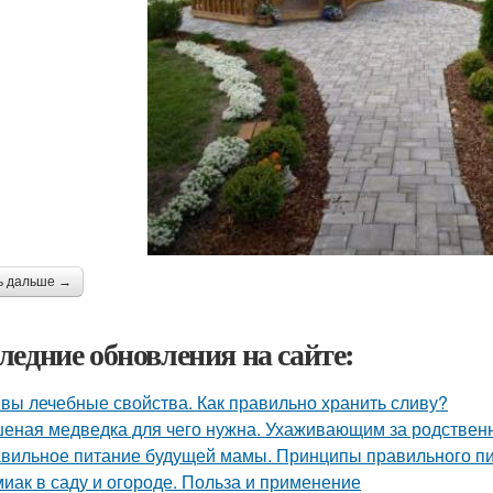
ь дальше →
ледние обновления на сайте:
вы лечебные свойства. Как правильно хранить сливу?
еная медведка для чего нужна. Ухаживающим за родствен
вильное питание будущей мамы. Принципы правильного п
иак в саду и огороде. Польза и применение