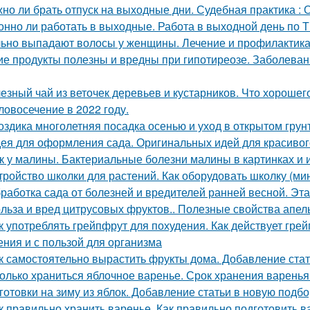
но ли брать отпуск на выходные дни. Судебная практика :
онно ли работать в выходные. Работа в выходной день по 
ьно выпадают волосы у женщины. Лечение и профилактика
ие продукты полезны и вредны при гипотиреозе. Заболев
езный чай из веточек деревьев и кустарников. Что хорошег
ловосечение в 2022 году.
оздика многолетняя посадка осенью и уход в открытом грун
ея для оформления сада. Оригинальных идей для красивог
к у малины. Бактериальные болезни малины в картинках и 
тройство школки для растений. Как оборудовать школку (м
работка сада от болезней и вредителей ранней весной. Эт
льза и вред цитрусовых фруктов.. Полезные свойства апел
к употреблять грейпфрут для похудения. Как действует грейп
ения и с пользой для организма
к самостоятельно вырастить фрукты дома. Добавление стат
олько храниться яблочное варенье. Срок хранения варенья
готовки на зиму из яблок. Добавление статьи в новую подбо
к правильно хранить варенье. Как правильно подготовить в