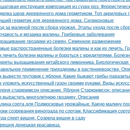
шаговая инструкция композиция из сухих роз. Флористичес
делка швов деревянного дома герметиком. Топ акриловых г
чший герметик для деревянного дома. Силиконовые
од за малиной после сбора урожая. Этапы ухода после сбо
рчавость и мозаика малины. Грибковые заболевания
ращивание гвоздики из семян. Семенное размножение
мые распространенные болезни малины и как их лечить. Г
к лечить болезни малины и бороться с вредителями. Болез
креты выращивания китайского лимонника. Биологическая 
авильное применение триходермы в растениеводстве. Оп
к вывести трутовик с яблони. Какие бывают грибы-паразит
к уложить искусственный газон своими руками. Виды искус
лоня старкримсон описание. Яблоня Старкримсон: описание
к вырастить многолетнюю гвоздику. Описание
лина сорта для Подмосковья урожайные. Какую малину по
оки созревания винограда по сортам. Классификация сорт
гда спеет вишня. Созрела вишня в саду
решня донецкая красавица.