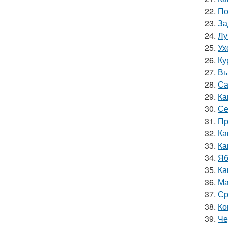
22.
По
23.
За
24.
Лу
25.
Ух
26.
Ку
27.
Вы
28.
Са
29.
Ка
30.
Се
31.
Пр
32.
Ка
33.
Ка
34.
Яб
35.
Ка
36.
Ма
37.
Ср
38.
Ко
39.
Че