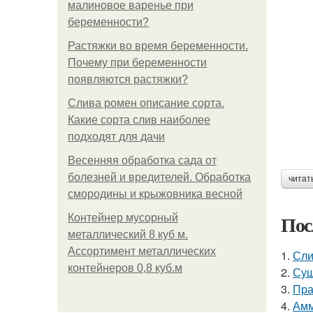
малиновое варенье при
беременности?
Растяжки во время беременности.
Почему при беременности
появляются растяжки?
Слива ромен описание сорта.
Какие сорта слив наиболее
подходят для дачи
Весенняя обработка сада от
болезней и вредителей. Обработка
читат
смородины и крыжовника весной
Пос
Контейнер мусорный
металлический 8 куб м.
Ассортимент металлических
1.
Сли
контейнеров 0,8 куб.м
2.
Суш
3.
Пра
4.
Амм