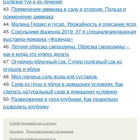
Болезни туи и их лечение
43.
Применение аммиака в саду и огороде. Польза и
применение аммиака
44.
Малина Геракл и гусар. Урожайность и описание ягод
45.
Сокольники фазенда 2019. 37-я специализированная
выставка-ярмарка «Фазенда»
46.
Летняя обрезка смородины. Обрезка смородины –,
как и когда это нужно делать
47.
Огуречно яблочный сок. Супер полезный сок из
огурцов и яблок
48.
Мед горчица соль вода для суставов.
49.
Сидр из груш и яблок в домашних условиях. Как
сделать натуральный сидр в домашних условиях
50.
Размножение и уход клубники. Как правильно
разводить клубнику
© 2026 Красивый сад и огород
Контакты
Пользовательское соглашение
Политика конфидециальности