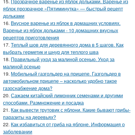
15.
Прозрачное варенье из яблок дольками. Варенье из
яблок прозрачное «Пятиминутка» — быстрый рецепт
дольками
16.
Вкусное варенье из яблок в домашних условиях.
Варенье из яблок дольками - 10 домашних вкусных
рецептов приготовления
17.
Теплый шов для деревянного дома в 5 шагов. Как
выбрать герметик и шнур для теплого шва
18.
Правильный уход за малиной осенью. Уход за
малиной осенью
19.
Мобильный газгольдер на прицепе. Газгольдер в
автомобильном прицепе – насколько удобно такое
газоснабжение дома?
20.
Сажаем китайский лимонник семенами и другими
способами. Размножение и посадка
21.
Как вывести трутовик с яблони. Какие бывают грибы-
паразиты на деревьях?
22.
Как избавиться от гриба на яблоне. Информация о
заболевании