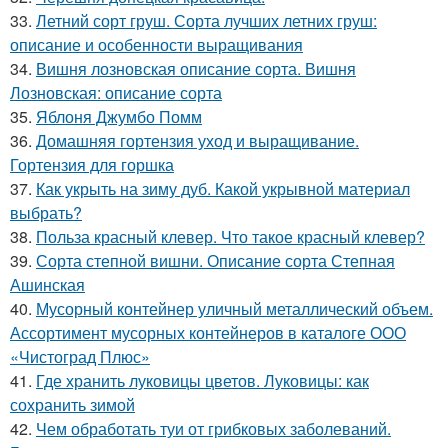
33.
Летний сорт груш. Сорта лучших летних груш:
описание и особенности выращивания
34.
Вишня лозновская описание сорта. Вишня
Лозновская: описание сорта
35.
Яблоня Джумбо Помм
36.
Домашняя гортензия уход и выращивание.
Гортензия для горшка
37.
Как укрыть на зиму дуб. Какой укрывной материал
выбрать?
38.
Польза красный клевер. Что такое красный клевер?
39.
Сорта степной вишни. Описание сорта Степная
Ашинская
40.
Мусорный контейнер уличный металлический объем.
Ассортимент мусорных контейнеров в каталоге ООО
«Чистоград Плюс»
41.
Где хранить луковицы цветов. Луковицы: как
сохранить зимой
42.
Чем обработать туи от грибковых заболеваний.