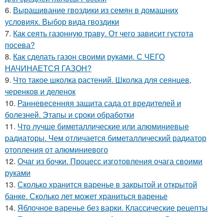
6.
Выращивание гвоздики из семян в домашних
условиях. Выбор вида гвоздики
7.
Как сеять газонную траву. От чего зависит густота
посева?
8.
Как сделать газон своими руками. С ЧЕГО
НАЧИНАЕТСЯ ГАЗОН?
9.
Что такое школка растений. Школка для сеянцев,
черенков и деленок
10.
Ранневесенняя защита сада от вредителей и
болезней. Этапы и сроки обработки
11.
Что лучше биметаллические или алюминиевые
радиаторы. Чем отличается биметаллический радиатор
отопления от алюминиевого
12.
Очаг из бочки. Процесс изготовления очага своими
руками
13.
Сколько хранится варенье в закрытой и открытой
банке. Сколько лет может храниться варенье
14.
Яблочное варенье без варки. Классические рецепты