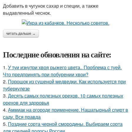
Добавить в чугунок сахар и специи, а также
выдавленный чеснок.
читать дальше →
Последние обновления на сайте:
1.
У туи изнутри хвоя рыжего цвета.. Проблема с туей.
Что предпринять при побурении хвои?
2.
Порошок из сушеной медведки. Как используется при
туберкулезе
3.
Десять самых полезных орехов. 10 самых полезных
орехов для здоровья
4.
Аммиак на огороде применение. Нашатырный спирт в
саду. Вся правда
5.
Поздние сорта черной смородины. Выбираем сорта
для средней полосы России