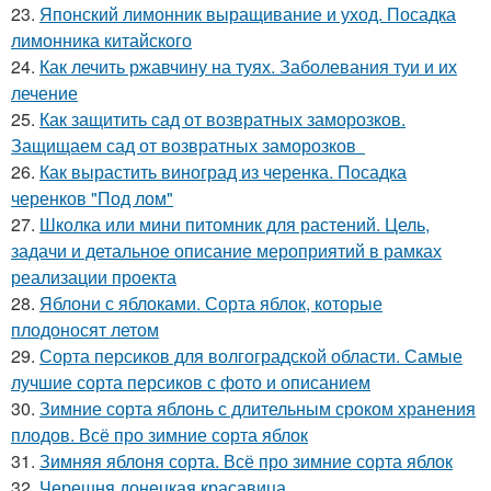
23.
Японский лимонник выращивание и уход. Посадка
лимонника китайского
24.
Как лечить ржавчину на туях. Заболевания туи и их
лечение
25.
Как защитить сад от возвратных заморозков.
Защищаем сад от возвратных заморозков
26.
Как вырастить виноград из черенка. Посадка
черенков "Под лом"
27.
Школка или мини питомник для растений. Цель,
задачи и детальное описание мероприятий в рамках
реализации проекта
28.
Яблони с яблоками. Сорта яблок, которые
плодоносят летом
29.
Сорта персиков для волгоградской области. Самые
лучшие сорта персиков с фото и описанием
30.
Зимние сорта яблонь с длительным сроком хранения
плодов. Всё про зимние сорта яблок
31.
Зимняя яблоня сорта. Всё про зимние сорта яблок
32.
Черешня донецкая красавица.