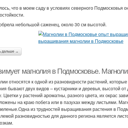
лось, что в моем саду в условиях северного Подмосковья о
остойкости.
обрела небольшой саженец, около 30 см высотой.
ь дальше →
 зимует магнолия в Подмосковье. Магноли
лии относятся к одной из разновидности растений, которые
ния бывают двух видов – кустарники и деревья, высотой от
. Цветки у растений ароматны, разного цвета, их окрас зав
ложены на краю побега или в пазухах между листьями. Маг
зеленые.Одна из трудностей выращивания растения в Подм
лемой разновидностью для данного региона является листо
озкам.