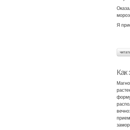
Оказа
мороз
Я при
читат
Как
Магно
расте
форму
распо
вечно
прием
замор