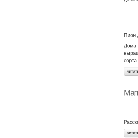
Пион 
Дома 
выращ
сорта
читат
Маг
Расск
читат