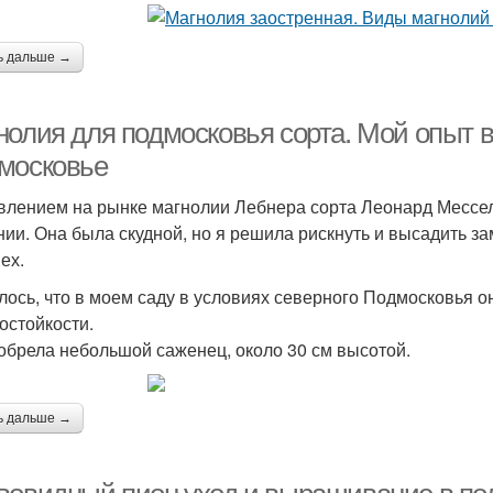
ь дальше →
нолия для подмосковья сорта. Мой опыт
московье
влением на рынке магнолии Лебнера сорта Леонард Мессел
нии. Она была скудной, но я решила рискнуть и высадить з
ех.
лось, что в моем саду в условиях северного Подмосковья о
остойкости.
обрела небольшой саженец, около 30 см высотой.
ь дальше →