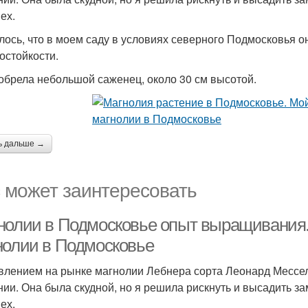
ех.
лось, что в моем саду в условиях северного Подмосковья о
остойкости.
обрела небольшой саженец, около 30 см высотой.
ь дальше →
 может заинтересовать
нолии в Подмосковье опыт выращивания
нолии в Подмосковье
влением на рынке магнолии Лебнера сорта Леонард Мессел
нии. Она была скудной, но я решила рискнуть и высадить з
ех.