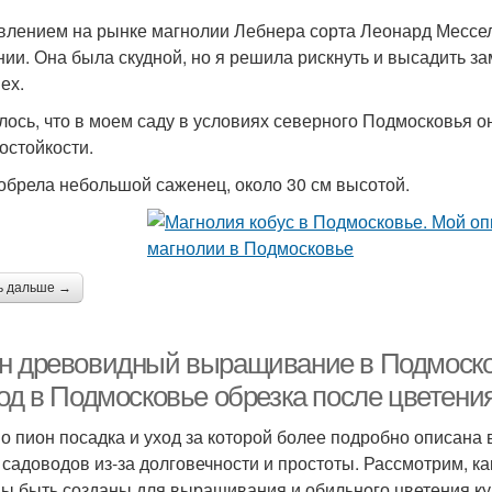
влением на рынке магнолии Лебнера сорта Леонард Мессел
нии. Она была скудной, но я решила рискнуть и высадить з
ех.
лось, что в моем саду в условиях северного Подмосковья о
остойкости.
обрела небольшой саженец, около 30 см высотой.
ь дальше →
н древовидный выращивание в Подмоско
ход в Подмосковье обрезка после цветени
о пион посадка и уход за которой более подробно описана 
 садоводов из-за долговечности и простоты. Рассмотрим, ка
ы быть созданы для выращивания и обильного цветения ку