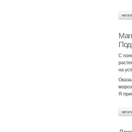
читат
Маг
Под
С поя
расте
на усп
Оказа
мороз
Я при
читат