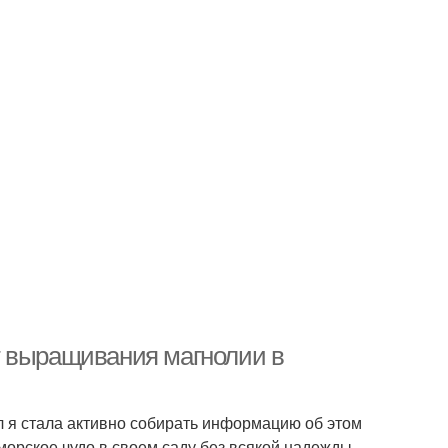
т выращивания магнолии в
 я стала активно собирать информацию об этом
аморское чудо в своем саду без всякой надежды