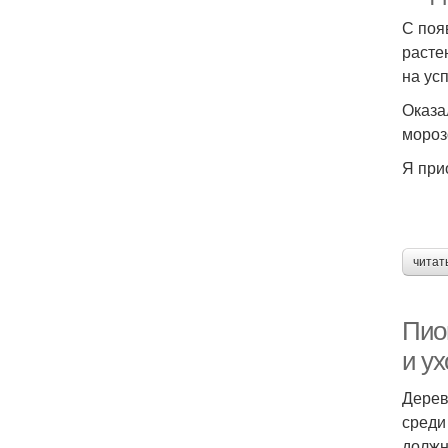
С поя
расте
на усп
Оказа
мороз
Я при
читат
Пио
и у
Дерев
среди
должн