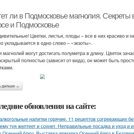
тет ли в Подмосковье магнолия. Секреты
осе и Подмосковье
дивительные! Цветки, листья, плоды – все в них красиво и 
о укладывается в одно слово – «экзоты».
я магнолий могут достигать полуметра в длину. Цветок зач
аскрытый полностью (зависит от вида), он может быть прос
тками.
ь дальше →
ледние обновления на сайте:
алкогольные напитки горячие. 11 рецептов согревающих бе
ему туя желтеет и сохнет. Неправильные посадка и уход и 
к Осенний блюз. Выставка-ярмарка Осенний блюз в Екатери