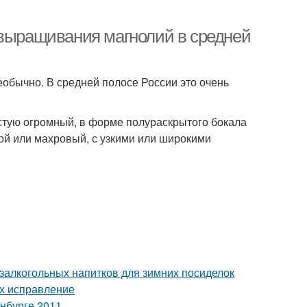
 выращивания магнолий в средней
необычно. В средней полосе России это очень
астую огромный, в форме полураскрытого бокала
той или махровый, с узкими или широкими
залкогольных напитков для зимних посиделок
их исправление
нбурге 2011