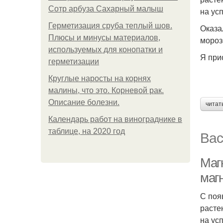
Сотр арбуза Сахарный малыш
на усп
Герметизация сруба теплый шов.
Оказа
Плюсы и минусы материалов,
мороз
используемых для конопатки и
Я при
герметизации
Круглые наросты на корнях
малины, что это. Корневой рак.
Описание болезни.
читат
Календарь работ на винограднике в
таблице, на 2020 год
Вас
Маг
маг
С поя
расте
на усп