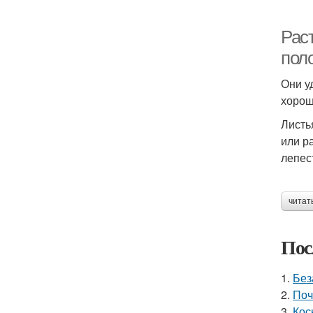
Рас
пол
Они у
хорош
Листь
или р
лепес
читат
Пос
1.
Без
2.
Поч
3.
Кос