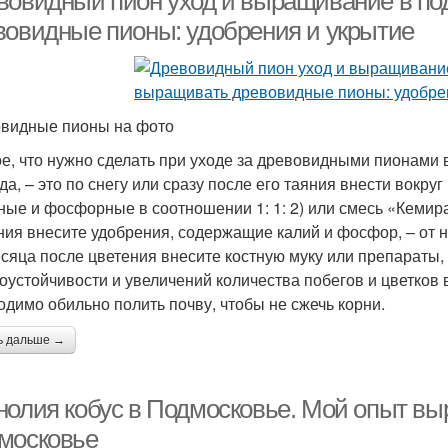
вовидный пион уход и выращивание в по
вовидные пионы: удобрения и укрытие
видные пионы на фото
е, что нужно сделать при уходе за древовидными пионами 
да, – это по снегу или сразу после его таяния внести вокру
ные и фосфорные в соотношении 1: 1: 2) или смесь «Кемир
ния внесите удобрения, содержащие калий и фосфор, – от н
сяца после цветения внесите костную муку или препараты
оустойчивости и увеличений количества побегов и цветков
одимо обильно полить почву, чтобы не сжечь корни.
ь дальше →
нолия кобус в Подмосковье. Мой опыт в
московье