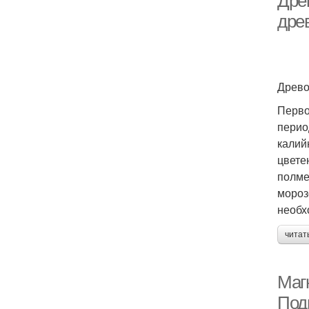
Дре
дре
Древо
Перво
перио
калий
цвете
полме
мороз
необх
читат
Маг
Под