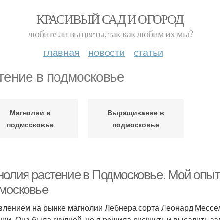
КРАСИВЫЙ САД И ОГОРОД
любите ли вы цветы, так как любим их мы?
главная
новости
статьи
тение в подмосковье
Магнолии в
Выращивание в
подмосковье
подмосковье
нолия растение в Подмосковье. Мой опы
московье
влением на рынке магнолии Лебнера сорта Леонард Мессел
нии. Она была скудной, но я решила рискнуть и высадить з