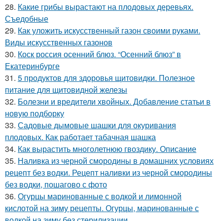
28.
Какие грибы вырастают на плодовых деревьях.
Съедобные
29.
Как уложить искусственный газон своими руками.
Виды искусственных газонов
30.
Коск россия осенний блюз. “Осенний блюз” в
Екатеринбурге
31.
5 продуктов для здоровья щитовидки. Полезное
питание для щитовидной железы
32.
Болезни и вредители хвойных. Добавление статьи в
новую подборку
33.
Садовые дымовые шашки для окуривания
плодовых. Как работает табачная шашка
34.
Как вырастить многолетнюю гвоздику. Описание
35.
Наливка из черной смородины в домашних условиях
рецепт без водки. Рецепт наливки из черной смородины
без водки, пошагово с фото
36.
Огурцы маринованные с водкой и лимонной
кислотой на зиму рецепты. Огурцы, маринованные с
водкой на зиму без стерилизации