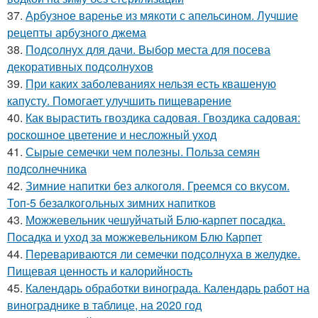
37.
Арбузное варенье из мякоти с апельсином. Лучшие
рецепты арбузного джема
38.
Подсолнух для дачи. Выбор места для посева
декоративных подсолнухов
39.
При каких заболеваниях нельзя есть квашеную
капусту. Помогает улучшить пищеварение
40.
Как вырастить гвоздика садовая. Гвоздика садовая:
роскошное цветение и несложный уход
41.
Сырые семечки чем полезны. Польза семян
подсолнечника
42.
Зимние напитки без алкоголя. Греемся со вкусом.
Топ-5 безалкогольных зимних напитков
43.
Можжевельник чешуйчатый Блю-карпет посадка.
Посадка и уход за можжевельником Блю Карпет
44.
Перевариваются ли семечки подсолнуха в желудке.
Пищевая ценность и калорийность
45.
Календарь обработки винограда. Календарь работ на
винограднике в таблице, на 2020 год