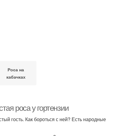
Роса на
кабачках
тая роса у гортензии
стый гость. Как бороться с ней? Есть народные