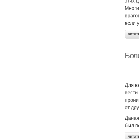
этих 
Многи
враго
если 
читат
Бол
Для в
вести
прони
от дру
Даная
был п
читат