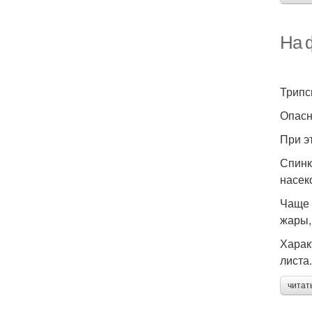
На 
Трипс
Опасн
При э
Спинк
насек
Чаще 
жары,
Харак
листа.
читат