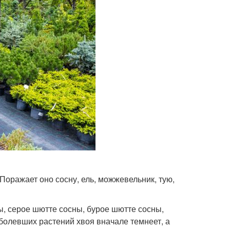
оражает оно сосну, ель, можжевельник, тую,
, серое шютте сосны, бурое шютте сосны,
болевших растений хвоя вначале темнеет, а