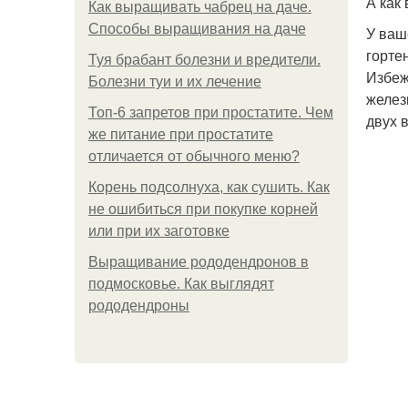
А как
Как выращивать чабрец на даче.
Способы выращивания на даче
У ваш
горте
Туя брабант болезни и вредители.
Избеж
Болезни туи и их лечение
желез
Топ-6 запретов при простатите. Чем
двух 
же питание при простатите
отличается от обычного меню?
Корень подсолнуха, как сушить. Как
не ошибиться при покупке корней
или при их заготовке
Выращивание рододендронов в
подмосковье. Как выглядят
рододендроны