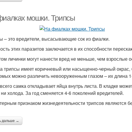
фиалках мошки. Трипсы
ы – это вредители, высасывающие сок из фиалки.
ость этих паразитов заключается в их способности перескак
том личинки могут нанести вред не меньше, чем взрослые о
а трипсы имеет коричневый или насыщенно-черный окрас, 
омых можно различить невооруженным глазом – их длина 1
всего самка откладывает яйца внутрь листа. В кладке может
 ни холода. За год сменяется 4-6 поколений вредителей.
терным признаком жизнедеятельности трипсов являются бел
ь дальше →