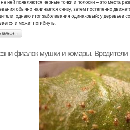
 на ней появляются черные точки и полоски – это места ра
евания обычно начинается снизу, затем постепенно движет
дители, однако итог заболевания одинаковый: у деревьев со
вается и может погибнуть.
ь дальше →
езни фиалок мушки и комары. Вредители