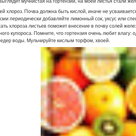
 выглядит мучнистая на гортензии, на моей листья стали же
ей хлороз. Почва должна быть кислой, иначе не усваиваетс
нзии периодически добавляйте лимонный сок, уксус или спе
ать хлороза листьев поможет внесение в почву солей желе
ного купороса. Помните, что гортензия очень любит влагу: 
ведер воды. Мульчируйте кислым торфом, хвоей.