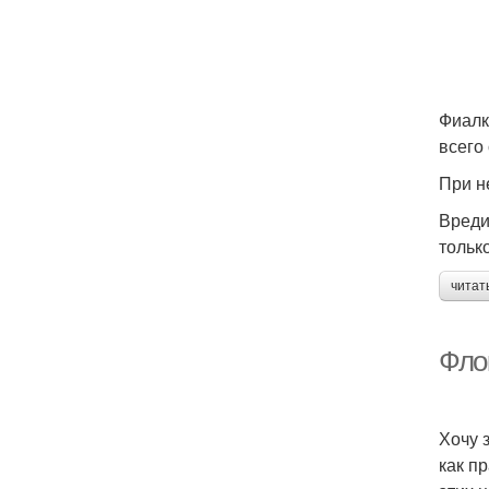
Фиалк
всего
При н
Вреди
тольк
читат
Флок
Хочу 
как п