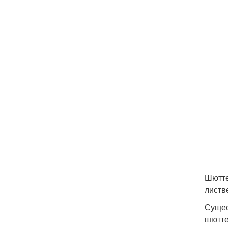
Шютте
листв
Сущес
шютте