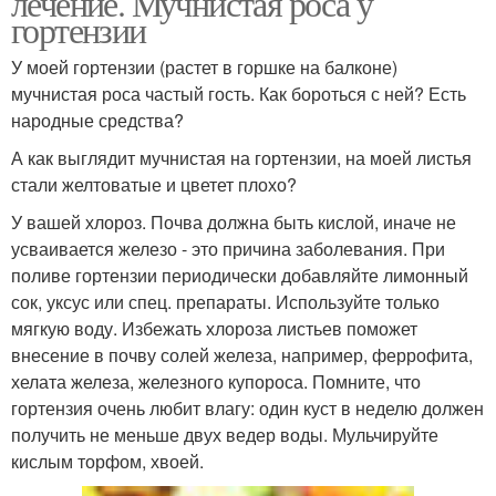
лечение. Мучнистая роса у
гортензии
У моей гортензии (растет в горшке на балконе)
мучнистая роса частый гость. Как бороться с ней? Есть
народные средства?
А как выглядит мучнистая на гортензии, на моей листья
стали желтоватые и цветет плохо?
У вашей хлороз. Почва должна быть кислой, иначе не
усваивается железо - это причина заболевания. При
поливе гортензии периодически добавляйте лимонный
сок, уксус или спец. препараты. Используйте только
мягкую воду. Избежать хлороза листьев поможет
внесение в почву солей железа, например, феррофита,
хелата железа, железного купороса. Помните, что
гортензия очень любит влагу: один куст в неделю должен
получить не меньше двух ведер воды. Мульчируйте
кислым торфом, хвоей.