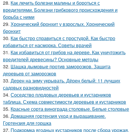
28.
Как лечить болезни малины и бороться с
вредителями. Болезни грибкового происхождения и
борьба с ними
29.
Хронический бронхит у взрослых. Хронический
бронхит
30.
Как быстро справиться с простудой. Как быстро
избавиться от насморка. Советы врачей
31.
Как избавиться от грибов на дереве. Как уничтожить
вредителей древесины? Основные методы
32.
Шашка дымовые против заморозков. Защита
деревьев от заморозков
33.
Дерен на зиму укрывать. Дёрен белый: 11 лучших
садовых разновидностей
34.
Соседство плодовых деревьев и кустарников
таблица. Схема совместимости деревьев и кустарников
35.
Красные сорта винограда столовые. Белые столовые
36.
Домашняя гортензия уход и выращивание.
Гортензия для горшка
37.
Подкормка ягодных кустарников после сбора урожая.