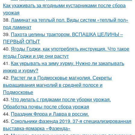
Как ухаживать за ягодными кустарниками после сбора
урожая
38.
Ламинат на теплый пол. Виды систем «теплый пол»
под ламинат
39.
Пахота целины трактором. ВСПАШКА ЦЕЛИНЫ –
ПЕРВЫЙ ОПЫТ
40.
Ягоды Годжи, как употреблять инструкция. Что такое
ягоды Годжи и где они растут
41.
Как укрывать на зиму хурму. Нужно ли закапывать
инжир и хурму?
42.
Растет ли в Подмосковье магнолия. Секреты
выращивания магнолий в средней полосе и
Подмосковье
43.
Что делать с грядками после уборки урожая.
Обработка почвы после сбора урожая
44.
Праздник Флора и Лавра в россии.
45.
Сокольники фазенда 2019. 37-я специализированная
выставка-ярмарка «Фазенда»