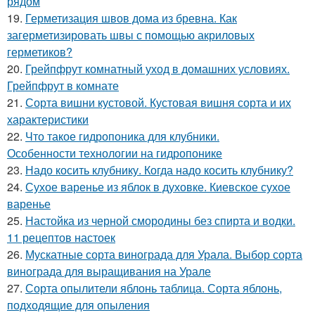
рядом
19.
Герметизация швов дома из бревна. Как
загерметизировать швы с помощью акриловых
герметиков?
20.
Грейпфрут комнатный уход в домашних условиях.
Грейпфрут в комнате
21.
Сорта вишни кустовой. Кустовая вишня сорта и их
характеристики
22.
Что такое гидропоника для клубники.
Особенности технологии на гидропонике
23.
Надо косить клубнику. Когда надо косить клубнику?
24.
Сухое варенье из яблок в духовке. Киевское сухое
варенье
25.
Настойка из черной смородины без спирта и водки.
11 рецептов настоек
26.
Мускатные сорта винограда для Урала. Выбор сорта
винограда для выращивания на Урале
27.
Сорта опылители яблонь таблица. Сорта яблонь,
подходящие для опыления