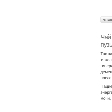
читат
Чай
пуз
Так н
тяжел
гипер
демен
после
Пацие
энерг
мочи,