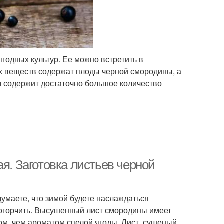
годных культур. Ее можно встретить в
х веществ содержат плоды черной смородины, а
ом содержит достаточно большое количество
я. Заготовка листьев черной
умаете, что зимой будете наслаждаться
огорчить. Высушенный лист смородины имеет
ом, чем ароматом спелой ягоды. Лист, сушеный