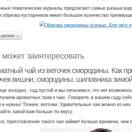
чные тематические журналы предлагают самые разные вари
я обрезка кустарников имеет большое количество преимуще
ь дальше →
 может заинтересовать
матный чай из веточек смородины. Как пр
очек вишни, смородины, шиповника зимо
ице холодно, сад пустой и мы печалимся, что нет возможно
 пучком ароматных трав к чаю. Говорите, в вашем саду сейч
м и нужны! Точнее, веточки. Удивительные чаи можно из них
айте, какой вам больше по вкусу.
но, приготовление такого чая займет больше времени, чем о