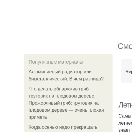
Смо
Популярные материалы
Че
Алюминиевый радиатор или
биметаллический. В чем разница?
Что делать обнаружив гриб
трутовик на плодовом дереве.
Прожорливый гриб: трутовик на
Летн
плодовом дереве — очень плохая
Самым
примета
летне
Когда осенью надо прекращать
знает