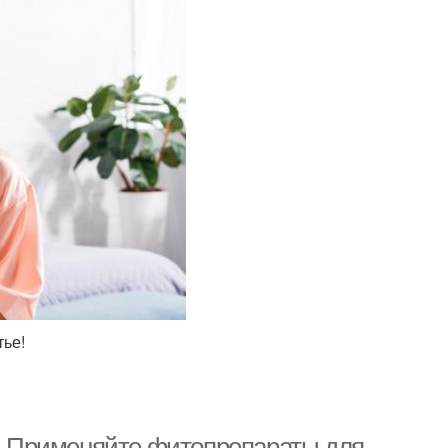
тье!
е. Применяйте фитопрепараты для