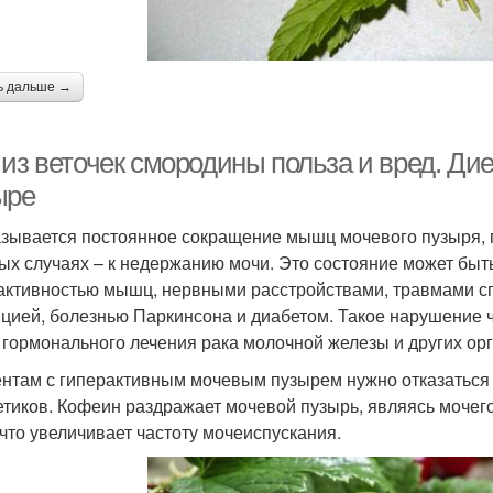
ь дальше →
 из веточек смородины польза и вред. Ди
ыре
азывается постоянное сокращение мышц мочевого пузыря, 
ых случаях – к недержанию мочи. Это состояние может бы
активностью мышц, нервными расстройствами, травмами сп
цией, болезнью Паркинсона и диабетом. Такое нарушение ч
 гормонального лечения рака молочной железы и других орг
нтам с гиперактивным мочевым пузырем нужно отказаться о
етиков. Кофеин раздражает мочевой пузырь, являясь мочег
 что увеличивает частоту мочеиспускания.