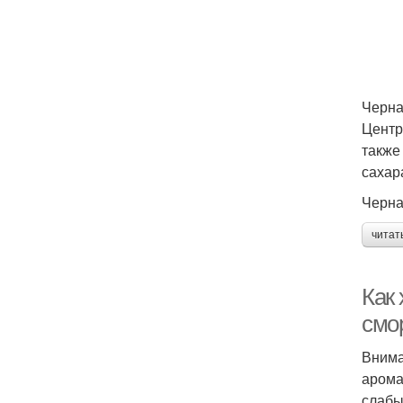
Черна
Центр
также
сахар
Черна
читат
Как 
смо
Внима
арома
слабы