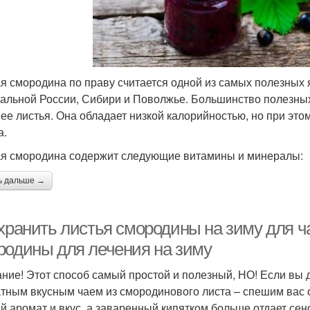
я смородина по праву считается одной из самых полезных я
альной России, Сибири и Поволжье. Большинство полезны
 ее листья. Она обладает низкой калорийностью, но при эт
а.
я смородина содержит следующие витамины и минералы:
ь дальше →
хранить листья смородины на зиму для ча
родины для лечения на зиму
ние! Этот способ самый простой и полезный, НО! Если вы д
тным вкусным чаем из смородинового листа – спешим вас 
й аромат и вкус, а заваренный кипятком больше отдает сен