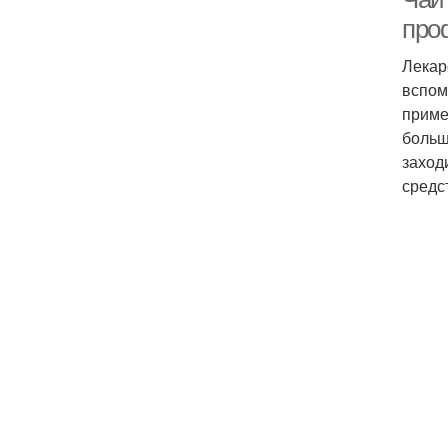
про
Лекар
вспом
приме
больш
заход
средс