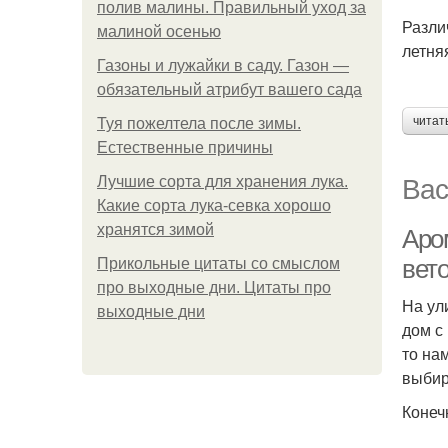
полив малины. Правильный уход за
Разли
малиной осенью
летня
Газоны и лужайки в саду. Газон —
обязательный атрибут вашего сада
читат
Туя пожелтела после зимы.
Естественные причины
Вас
Лучшие сорта для хранения лука.
Какие сорта лука-севка хорошо
хранятся зимой
Аро
вет
Прикольные цитаты со смыслом
про выходные дни. Цитаты про
На ул
выходные дни
дом с
то на
выбир
Конеч