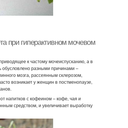
ета при гиперактивном мочевом
приводящее к частому мочеиспусканию, а в
ть обусловлено разными причинами –
инного мозга, рассеянным склерозом,
асто возникает у женщин в постменопаузе,
анов.
т напитков с кофеином – кофе, чая и
онным средством, и увеличивает выработку