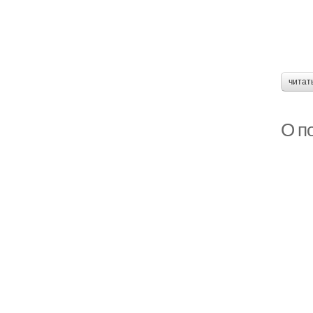
читат
О п