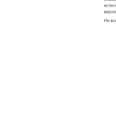
естес
вкусн
Но вс