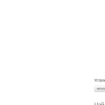
Устрои
читат
Чай