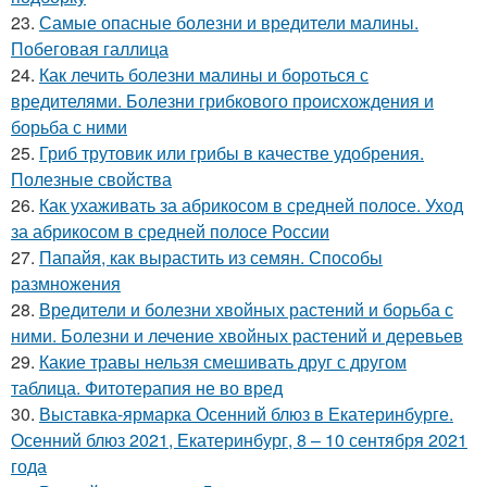
23.
Самые опасные болезни и вредители малины.
Побеговая галлица
24.
Как лечить болезни малины и бороться с
вредителями. Болезни грибкового происхождения и
борьба с ними
25.
Гриб трутовик или грибы в качестве удобрения.
Полезные свойства
26.
Как ухаживать за абрикосом в средней полосе. Уход
за абрикосом в средней полосе России
27.
Папайя, как вырастить из семян. Способы
размножения
28.
Вредители и болезни хвойных растений и борьба с
ними. Болезни и лечение хвойных растений и деревьев
29.
Какие травы нельзя смешивать друг с другом
таблица. Фитотерапия не во вред
30.
Выставка-ярмарка Осенний блюз в Екатеринбурге.
Осенний блюз 2021, Екатеринбург, 8 – 10 сентября 2021
года