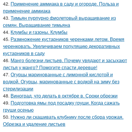
42.
Применение аммиака в саду и огороде. Польза и
применение аммиака
43.
Тимьян пурпурно фиолетовый выращивание из
семян. Выращивание тимьяна
44.
Клумбы и газоны. Клумбы
45.
Размножение кустарников черенками летом. Время
черенковать. Увеличиваем популяцию декоративных
кустарников в саду
46.
Манго болезни листьев. Почему увядают и засыхают
листья у манго? Помогите спасти деревце!
47.
Огурцы маринованные с лимонной кислотой и
водкой. Огурцы, маринованные с водкой на зиму без
стерилизации
48.
Виноград, что делать в октябре в. Сроки обрезки
49.
Подготовка ямы под посадку груши. Когда сажать
груши осенью
50.
Нужно ли скашивать клубнику после сбора урожая.
Обрезка и удаление листьев