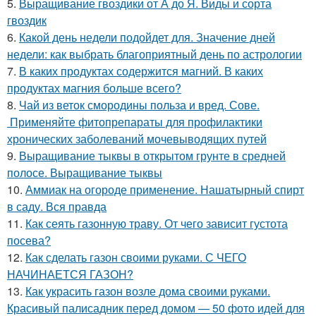
5.
Выращивание гвоздики от А до Я. Виды и сорта
гвоздик
6.
Какой день недели подойдет для. Значение дней
недели: как выбрать благоприятный день по астрологии
7.
В каких продуктах содержится магний. В каких
продуктах магния больше всего?
8.
Чай из веток смородины польза и вред. Сове.
Применяйте фитопрепараты для профилактики
хронических заболеваний мочевыводящих путей
9.
Выращивание тыквы в открытом грунте в средней
полосе. Выращивание тыквы
10.
Аммиак на огороде применение. Нашатырный спирт
в саду. Вся правда
11.
Как сеять газонную траву. От чего зависит густота
посева?
12.
Как сделать газон своими руками. С ЧЕГО
НАЧИНАЕТСЯ ГАЗОН?
13.
Как украсить газон возле дома своими руками.
Красивый палисадник перед домом — 50 фото идей для