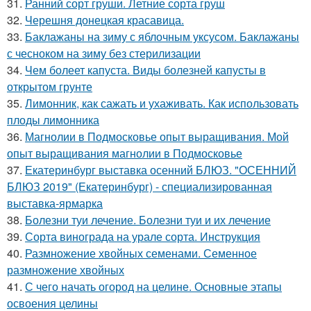
31.
Ранний сорт груши. Летние сорта груш
32.
Черешня донецкая красавица.
33.
Баклажаны на зиму с яблочным уксусом. Баклажаны
с чесноком на зиму без стерилизации
34.
Чем болеет капуста. Виды болезней капусты в
открытом грунте
35.
Лимонник, как сажать и ухаживать. Как использовать
плоды лимонника
36.
Магнолии в Подмосковье опыт выращивания. Мой
опыт выращивания магнолии в Подмосковье
37.
Екатеринбург выставка осенний БЛЮЗ. "ОСЕННИЙ
БЛЮЗ 2019" (Екатеринбург) - специализированная
выставка-ярмарка
38.
Болезни туи лечение. Болезни туи и их лечение
39.
Сорта винограда на урале сорта. Инструкция
40.
Размножение хвойных семенами. Семенное
размножение хвойных
41.
С чего начать огород на целине. Основные этапы
освоения целины