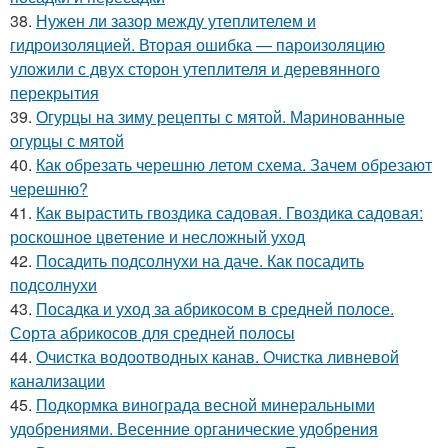
38.
Нужен ли зазор между утеплителем и
гидроизоляцией. Вторая ошибка — пароизоляцию
уложили с двух сторон утеплителя и деревянного
перекрытия
39.
Огурцы на зиму рецепты с мятой. Маринованные
огурцы с мятой
40.
Как обрезать черешню летом схема. Зачем обрезают
черешню?
41.
Как вырастить гвоздика садовая. Гвоздика садовая:
роскошное цветение и несложный уход
42.
Посадить подсолнухи на даче. Как посадить
подсолнухи
43.
Посадка и уход за абрикосом в средней полосе.
Сорта абрикосов для средней полосы
44.
Очистка водоотводных канав. Очистка ливневой
канализации
45.
Подкормка винограда весной минеральными
удобрениями. Весенние органические удобрения