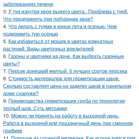
заболеваниях печени
3.
У туи изнутри хвоя рыжего цвета.. Проблема с туей.
Что предпринять при побурении хвои?
4.
Что делать с туями в конце лета и осенью. Чем
подкормить тую осенью
5.
Как избавиться от мошек в цветах комнатных
растений. Виды цветочных вредителей
6.
Газоны и цветники на даче. Как выбрать газонные
цветы?
7.
Персик донецкий желтый. 5 лучших сортов персика
8.
Стоимость материалов для герметизации швов.
Сколько составляет цена на заделку швов в панельном
доме снаружи?
9.
Преимущества герметизации сруба по технологии
теплый шов. Суть методики
10.
Можно ли принять на работу в выходной день.
Работа в выходной или праздничный день при сменном
графике
11.
Порошок из сушеной медведки. Как используется при