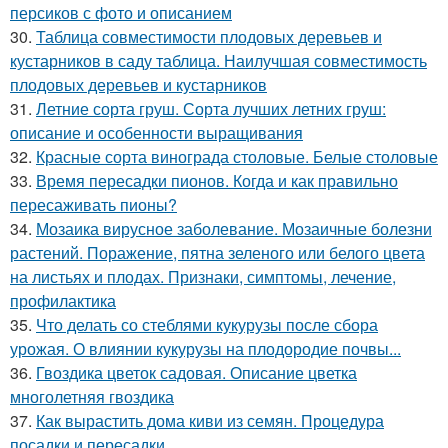
персиков с фото и описанием
30.
Таблица совместимости плодовых деревьев и
кустарников в саду таблица. Наилучшая совместимость
плодовых деревьев и кустарников
31.
Летние сорта груш. Сорта лучших летних груш:
описание и особенности выращивания
32.
Красные сорта винограда столовые. Белые столовые
33.
Время пересадки пионов. Когда и как правильно
пересаживать пионы?
34.
Мозаика вирусное заболевание. Мозаичные болезни
растений. Поражение, пятна зеленого или белого цвета
на листьях и плодах. Признаки, симптомы, лечение,
профилактика
35.
Что делать со стеблями кукурузы после сбора
урожая. О влиянии кукурузы на плодородие почвы...
36.
Гвоздика цветок садовая. Описание цветка
многолетняя гвоздика
37.
Как вырастить дома киви из семян. Процедура
посадки и пересадки