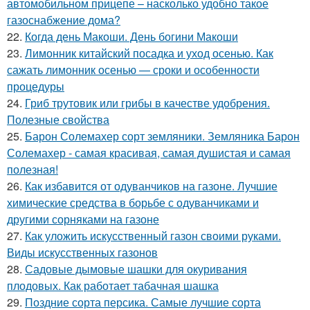
автомобильном прицепе – насколько удобно такое
газоснабжение дома?
22.
Когда день Макоши. День богини Макоши
23.
Лимонник китайский посадка и уход осенью. Как
сажать лимонник осенью — сроки и особенности
процедуры
24.
Гриб трутовик или грибы в качестве удобрения.
Полезные свойства
25.
Барон Солемахер сорт земляники. Земляника Барон
Солемахер - самая красивая, самая душистая и самая
полезная!
26.
Как избавится от одуванчиков на газоне. Лучшие
химические средства в борьбе с одуванчиками и
другими сорняками на газоне
27.
Как уложить искусственный газон своими руками.
Виды искусственных газонов
28.
Садовые дымовые шашки для окуривания
плодовых. Как работает табачная шашка
29.
Поздние сорта персика. Самые лучшие сорта