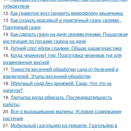
туберкулезе
12.
Как грамотно восстановить микрофлору кишечника.
13.
Как создать красивый и практичный газон своими..
Партерный газон
14.
Как сделать газон на даче своими руками. Пошаговая
инструкция по посадке газона на даче
15.
Летний сорт яблок сладкие. Общая характеристика
16.
Когда черенкуют тую. Подготовка черенков туи для
размножения весной
17.
Тонкости весенней обработки сада от болезней и
вредителей. Этапы весенней обработки
18.
Яблочный сидр без дрожжей. Сидр. Что это за
напиток?
19.
Лапчатка когда обрезать. Последовательность
работы:
20.
Все о выращивании малины. Условия содержания
растения
21.
Мобильный газгольдер на прицепе. Газгольдер в