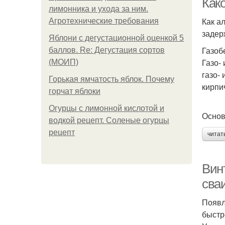
Как
лимонника и ухода за ним.
Как а
Агротехнические требования
задер
Яблони с дегустационной оценкой 5
Газоб
баллов. Re: Дегустация сортов
Газо-
(МОИП)
газо-
Горькая ямчатость яблок. Почему
кирпи
горчат яблоки
Огурцы с лимонной кислотой и
Основ
водкой рецепт. Соленые огурцы
рецепт
читат
Вин
сва
Появл
быстр