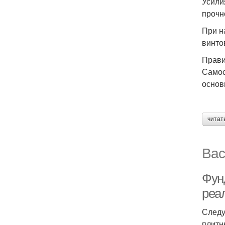
Усили
прочн
При н
винто
Прави
Самос
основ
читат
Вас
Фун
реа
Следу
плитн