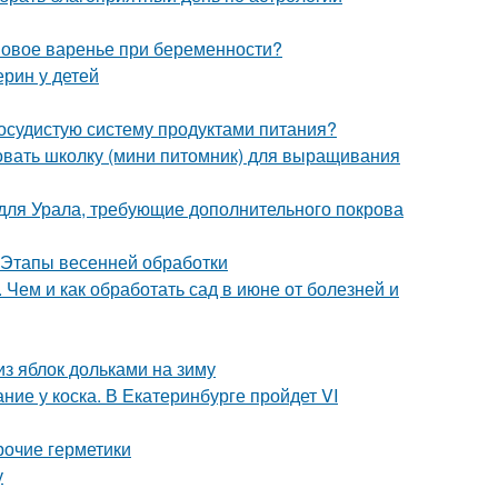
овое варенье при беременности?
ерин у детей
сосудистую систему продуктами питания?
овать школку (мини питомник) для выращивания
 для Урала, требующие дополнительного покрова
. Этапы весенней обработки
 Чем и как обработать сад в июне от болезней и
из яблок дольками на зиму
ие у коска. В Екатеринбурге пройдет VI
рочие герметики
у