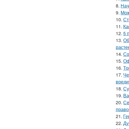
8.
Нач
9.
Мож
10.
Ст
11.
Ка
12.
5 
13.
Об
расте
14.
Со
15.
Оф
16.
То
17.
Че
вреди
18.
Су
19.
Ва
20.
Се
право
21.
Ге
22.
Ду