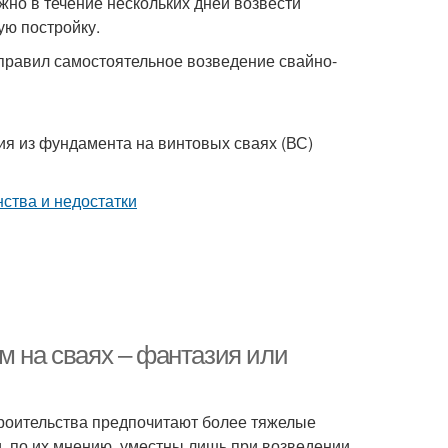
жно в течение нескольких дней возвести
ую постройку.
правил самостоятельное возведение свайно-
ия из фундамента на винтовых сваях (ВС)
м на сваях – фантазия или
строительства предпочитают более тяжелые
, по их мнению, уместны лишь при возведении