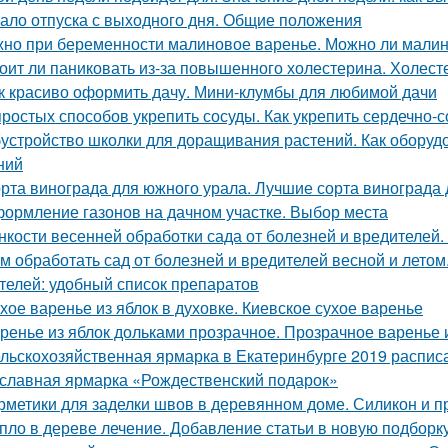
ало отпуска с выходного дня. Общие положения
но при беременности малиновое варенье. Можно ли малин
оит ли паниковать из-за повышенного холестерина. Холест
к красиво оформить дачу. Мини-клумбы для любимой дачи
простых способов укрепить сосуды. Как укрепить сердечно-
устройство школки для доращивания растений. Как оборуд
ний
рта винограда для южного урала. Лучшие сорта винограда
ормление газонов на дачном участке. Выбор места
нкости весенней обработки сада от болезней и вредителей
м обработать сад от болезней и вредителей весной и летом.
телей: удобный список препаратов
хое варенье из яблок в духовке. Киевское сухое варенье
ренье из яблок дольками прозрачное. Прозрачное варенье 
льскохозяйственная ярмарка в Екатеринбурге 2019 расписан
славная ярмарка «Рождественский подарок»
рметики для заделки швов в деревянном доме. Силикон и п
пло в дереве лечение. Добавление статьи в новую подборк