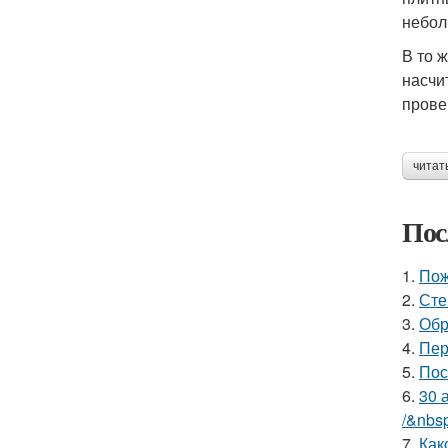
небол
В то 
насчи
прове
читат
Пос
1.
Пож
2.
Сте
3.
Обр
4.
Пер
5.
Пос
6.
30 
/&nbs
7.
Как