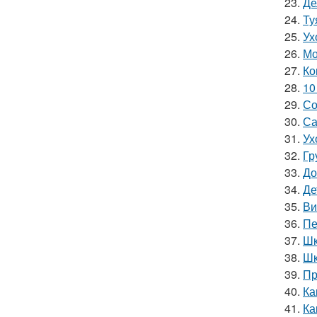
23.
Де
24.
Ту
25.
Ух
26.
Мо
27.
Ко
28.
10
29.
Со
30.
Са
31.
Ух
32.
Гр
33.
До
34.
Де
35.
Ви
36.
Пе
37.
Шк
38.
Шк
39.
Пр
40.
Ка
41.
Ка