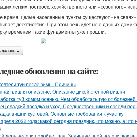
ьших легких построек, хозяйственного или «сезонного» испо
же время, целые населенные пункты существуют «на сваях»,
тывает десятилетия. При этом речь идет не о дачных домика
рку временем такие фундаменты уже прошли.
ь дальше →
ледние обновления на сайте:
елтели туи после зимы. Причины
пная вишня описание. Описание дикой степной вишни
аботка туй хомом осенью. Чем обработать тую от болезней
ец сладкий посадка и уход. Предшественники и соседи пер
адка вишни кустовой. Основные требования к участку
апреля 2022 года: какой сегодня праздник, что можно, а что
p
ой день недели подойдет для. Значение дней недели: как в