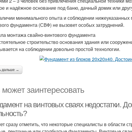
ями 2 – 3 человек без привлечения специальной техники мо
ое и надёжное основание под баню, дачный домик или друг
аличии минимального опыта и соблюдении нижеуказанных 
вого фундамента (СВФ) не вызовет особых затруднений.
ла монтажа свайно-винтового фундамента
тоятельное строительство основания здания или сооружен
ывается на соблюдении довольно простой технологии.
ь дальше →
 может заинтересовать
дамент на винтовых сваях недостатки. До
льность?
ет сразу отметить, что некоторые специалисты в области 
ые, ленточные или столбчатые фундаменты. Винтовые сваи