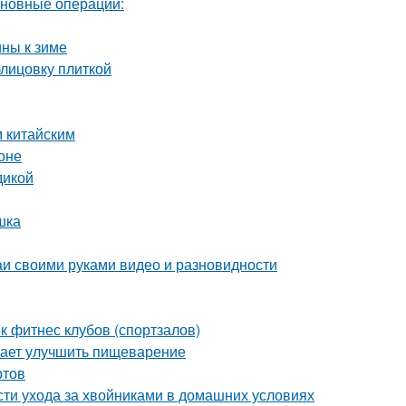
сновные операции:
ины к зиме
блицовку плиткой
м китайским
оне
дикой
шка
и своими руками видео и разновидности
 фитнес клубов (спортзалов)
гает улучшить пищеварение
ртов
сти ухода за хвойниками в домашних условиях