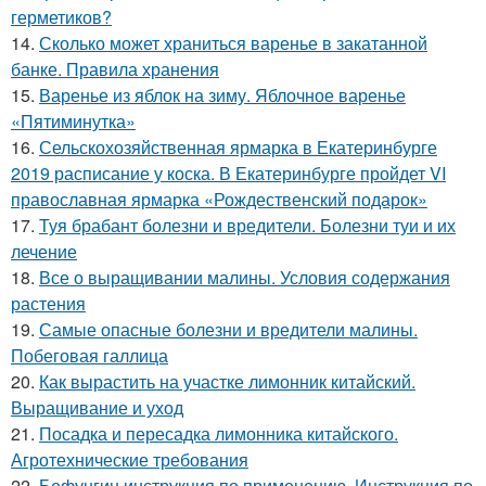
герметиков?
14.
Сколько может храниться варенье в закатанной
банке. Правила хранения
15.
Варенье из яблок на зиму. Яблочное варенье
«Пятиминутка»
16.
Сельскохозяйственная ярмарка в Екатеринбурге
2019 расписание у коска. В Екатеринбурге пройдет VI
православная ярмарка «Рождественский подарок»
17.
Туя брабант болезни и вредители. Болезни туи и их
лечение
18.
Все о выращивании малины. Условия содержания
растения
19.
Самые опасные болезни и вредители малины.
Побеговая галлица
20.
Как вырастить на участке лимонник китайский.
Выращивание и уход
21.
Посадка и пересадка лимонника китайского.
Агротехнические требования
22.
Бефунгин инструкция по применению. Инструкция по