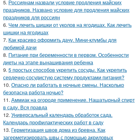
5.
Россиянам назвали условие продления майских
праздников. Названо условие для продления майских
праздников для россиян
6.
Чем лечить шишки от уколов на ягодицах. Как лечить
шишки на ягодицах
7.
Как красиво оформить дачу. Мини-клумбы для
любимой дачи
8.
Питание при беременности в первом. Особенности
диеты на этапе вынашивания ребенка
9.
5 простых способов укрепить сосуды. Как укрепить
сердечно-сосудистую систему продуктами питания?
10.
Опасно ли работать в ночные смены. Насколько
безопасна работа ночью?
11.
Аммиак на огороде применение. Нашатырный спирт
в саду. Вся правда
12.
Универсальный календарь обработок сада.
Календарь профилактических работ в саду
13.
Герметизация швов дома из бревна. Как
загерметизировать швы с помощью акриловых