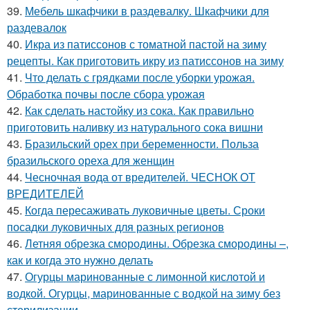
39.
Мебель шкафчики в раздевалку. Шкафчики для
раздевалок
40.
Икра из патиссонов с томатной пастой на зиму
рецепты. Как приготовить икру из патиссонов на зиму
41.
Что делать с грядками после уборки урожая.
Обработка почвы после сбора урожая
42.
Как сделать настойку из сока. Как правильно
приготовить наливку из натурального сока вишни
43.
Бразильский орех при беременности. Польза
бразильского ореха для женщин
44.
Чесночная вода от вредителей. ЧЕСНОК ОТ
ВРЕДИТЕЛЕЙ
45.
Когда пересаживать луковичные цветы. Сроки
посадки луковичных для разных регионов
46.
Летняя обрезка смородины. Обрезка смородины –,
как и когда это нужно делать
47.
Огурцы маринованные с лимонной кислотой и
водкой. Огурцы, маринованные с водкой на зиму без
стерилизации