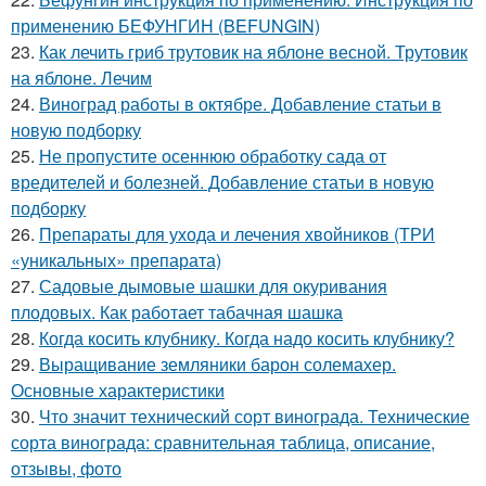
применению БЕФУНГИН (BEFUNGIN)
23.
Как лечить гриб трутовик на яблоне весной. Трутовик
на яблоне. Лечим
24.
Виноград работы в октябре. Добавление статьи в
новую подборку
25.
Не пропустите осеннюю обработку сада от
вредителей и болезней. Добавление статьи в новую
подборку
26.
Препараты для ухода и лечения хвойников (ТРИ
«уникальных» препарата)
27.
Садовые дымовые шашки для окуривания
плодовых. Как работает табачная шашка
28.
Когда косить клубнику. Когда надо косить клубнику?
29.
Выращивание земляники барон солемахер.
Основные характеристики
30.
Что значит технический сорт винограда. Технические
сорта винограда: сравнительная таблица, описание,
отзывы, фото