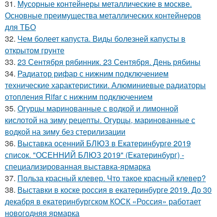
31.
Мусорные контейнеры металлические в москве.
Основные преимущества металлических контейнеров
для ТБО
32.
Чем болеет капуста. Виды болезней капусты в
открытом грунте
33.
23 Сентября рябинник. 23 Сентября. День рябины
34.
Радиатор рифар с нижним подключением
технические характеристики. Алюминиевые радиаторы
отопления Rifar с нижним подключением
35.
Огурцы маринованные с водкой и лимонной
кислотой на зиму рецепты. Огурцы, маринованные с
водкой на зиму без стерилизации
36.
Выставка осенний БЛЮЗ в Екатеринбурге 2019
список. "ОСЕННИЙ БЛЮЗ 2019" (Екатеринбург) -
специализированная выставка-ярмарка
37.
Польза красный клевер. Что такое красный клевер?
38.
Выставки в коске россия в екатеринбурге 2019. До 30
декабря в екатеринбургском КОСК «Россия» работает
новогодняя ярмарка