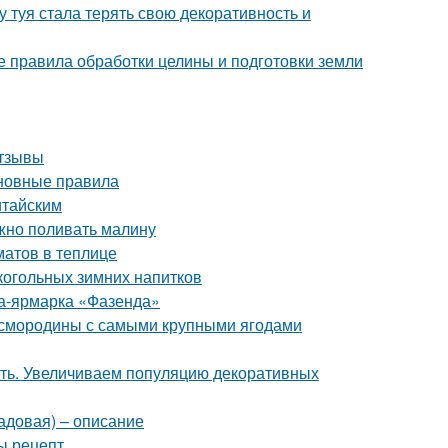
 туя стала терять свою декоративность и
 правила обработки целины и подготовки земли
отзывы
сновные правила
итайским
ужно поливать малину
атов в теплице
лкогольных зимних напитков
ка-ярмарка «Фазенда»
й смородины с самыми крупными ягодами
ать. Увеличиваем популяцию декоративных
садовая) – описание
ы рецепт