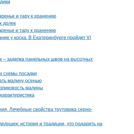
здики
аренье и тару к хранению
х долек
аренье и тару к хранению
ие у коска. В Екатеринбурге пройдет VI
 – заделка панельных швов на высотных
и схемы посадки
ать малину осенью
арликовость малины
характеристика
ия. Лечебные свойства трутовика серно-
едушек: история и традиции, что подарить на