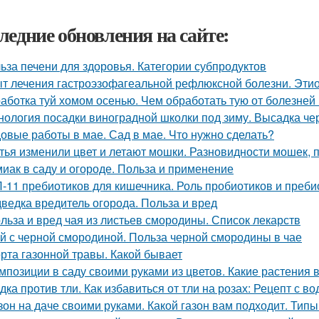
ледние обновления на сайте:
ьза печени для здоровья. Категории субпродуктов
т лечения гастроэзофагеальной рефлюксной болезни. Этио
аботка туй хомом осенью. Чем обработать тую от болезней
нология посадки виноградной школки под зиму. Высадка че
овые работы в мае. Сад в мае. Что нужно сделать?
тья изменили цвет и летают мошки. Разновидности мошек,
иак в саду и огороде. Польза и применение
-11 пребиотиков для кишечника. Роль пробиотиков и пребио
ведка вредитель огорода. Польза и вред
льза и вред чая из листьев смородины. Список лекарств
й с черной смородиной. Польза черной смородины в чае
рта газонной травы. Какой бывает
мпозиции в саду своими руками из цветов. Какие растения 
дка против тли. Как избавиться от тли на розах: Рецепт с во
зон на даче своими руками. Какой газон вам подходит. Типы