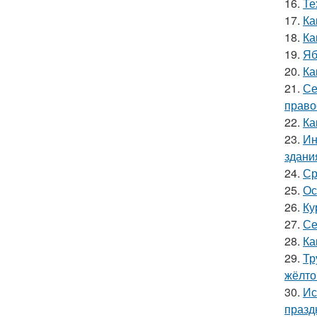
16.
Те
17.
Ка
18.
Ка
19.
Яб
20.
Ка
21.
Се
право
22.
Ка
23.
Ин
здани
24.
Ср
25.
Ос
26.
Ку
27.
Се
28.
Ка
29.
Тр
жёлто
30.
Ис
празд