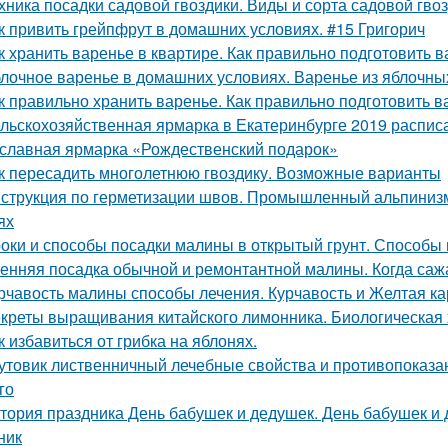
хника посадки садовой гвоздики. Виды и сорта садовой гво
к привить грейпфрут в домашних условиях. #15 Григорич
к хранить варенье в квартире. Как правильно подготовить в
лочное варенье в домашних условиях. Варенье из яблочны
к правильно хранить варенье. Как правильно подготовить в
льскохозяйственная ярмарка в Екатеринбурге 2019 расписан
славная ярмарка «Рождественский подарок»
к пересадить многолетнюю гвоздику. Возможные варианты
струкция по герметизации швов. Промышленный альпинизм
ях
оки и способы посадки малины в открытый грунт. Способы 
енняя посадка обычной и ремонтантной малины. Когда саж
рчавость малины способы лечения. Курчавость и Желтая к
креты выращивания китайского лимонника. Биологическая 
к избавиться от грибка на яблонях.
утовик лиственничный лечебные свойства и противопоказан
го
тория праздника День бабушек и дедушек. День бабушек и д
ник