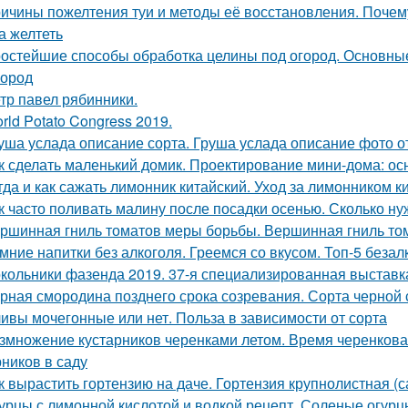
ичины пожелтения туи и методы её восстановления. Почему
а желтеть
остейшие способы обработка целины под огород. Основные
город
тр павел рябинники.
rld Potato Congress 2019.
уша услада описание сорта. Груша услада описание фото 
к сделать маленький домик. Проектирование мини-дома: о
гда и как сажать лимонник китайский. Уход за лимонником к
к часто поливать малину после посадки осенью. Сколько н
ршинная гниль томатов меры борьбы. Вершинная гниль том
мние напитки без алкоголя. Греемся со вкусом. Топ-5 беза
кольники фазенда 2019. 37-я специализированная выстав
рная смородина позднего срока созревания. Сорта черно
ивы мочегонные или нет. Польза в зависимости от сорта
змножение кустарников черенками летом. Время черенков
рников в саду
к вырастить гортензию на даче. Гортензия крупнолистная (
урцы с лимонной кислотой и водкой рецепт. Соленые огурц