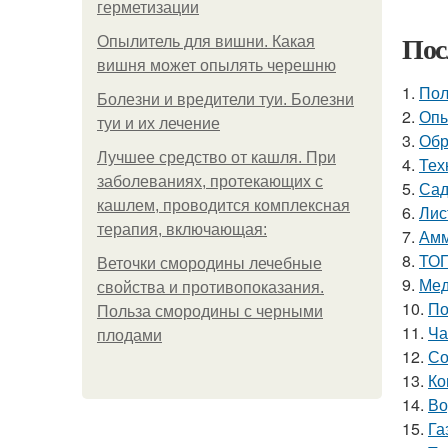
герметизации
Пос
Опылитель для вишни. Какая
вишня может опылять черешню
1.
Пол
Болезни и вредители туи. Болезни
2.
Опы
туи и их лечение
3.
Обр
Лучшее средство от кашля. При
4.
Тех
заболеваниях, протекающих с
5.
Сад
кашлем, проводится комплексная
6.
Лис
терапия, включающая:
7.
Амм
8.
ТОП
Веточки смородины лечебные
9.
Мед
свойства и противопоказания.
10.
По
Польза смородины с черными
11.
Ча
плодами
12.
Со
13.
Ко
14.
Во
15.
Га