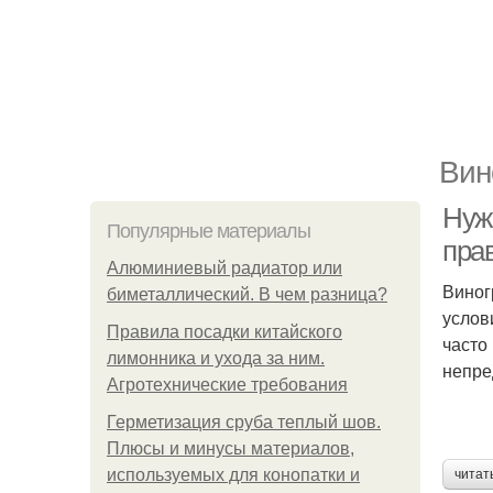
Вин
Нуж
Популярные материалы
пра
Алюминиевый радиатор или
Виног
биметаллический. В чем разница?
услов
Правила посадки китайского
часто
лимонника и ухода за ним.
непре
Агротехнические требования
Герметизация сруба теплый шов.
Плюсы и минусы материалов,
используемых для конопатки и
читат