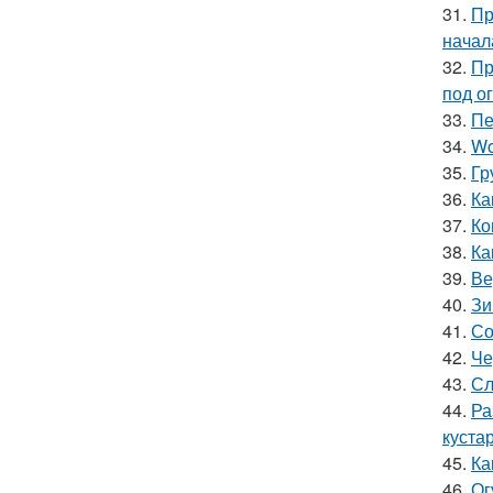
31.
Пр
начал
32.
Пр
под о
33.
Пе
34.
Wo
35.
Гр
36.
Ка
37.
Ко
38.
Ка
39.
Ве
40.
Зи
41.
Со
42.
Че
43.
Сл
44.
Ра
куста
45.
Ка
46.
Ог