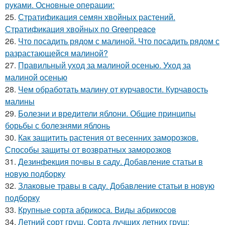
руками. Основные операции:
25.
Стратификация семян хвойных растений.
Стратификация хвойных по Greenpeace
26.
Что посадить рядом с малиной. Что посадить рядом с
разрастающейся малиной?
27.
Правильный уход за малиной осенью. Уход за
малиной осенью
28.
Чем обработать малину от курчавости. Курчавость
малины
29.
Болезни и вредители яблони. Общие принципы
борьбы с болезнями яблонь
30.
Как защитить растения от весенних заморозков.
Способы защиты от возвратных заморозков
31.
Дезинфекция почвы в саду. Добавление статьи в
новую подборку
32.
Злаковые травы в саду. Добавление статьи в новую
подборку
33.
Крупные сорта абрикоса. Виды абрикосов
34.
Летний сорт груш. Сорта лучших летних груш: