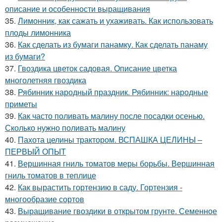
описание и особенности выращивания
35.
Лимонник, как сажать и ухаживать. Как использовать
плоды лимонника
36.
Как сделать из бумаги панамку. Как сделать панаму
из бумаги?
37.
Гвоздика цветок садовая. Описание цветка
многолетняя гвоздика
38.
Рябинник народный праздник. Рябинник: народные
приметы
39.
Как часто поливать малину после посадки осенью.
Сколько нужно поливать малину
40.
Пахота целины трактором. ВСПАШКА ЦЕЛИНЫ –
ПЕРВЫЙ ОПЫТ
41.
Вершинная гниль томатов меры борьбы. Вершинная
гниль томатов в теплице
42.
Как вырастить гортензию в саду. Гортензия -
многообразие сортов
43.
Выращивание гвоздики в открытом грунте. Семенное