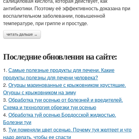
салициловая кислота, которая действует, как
антибиотики. Поэтому её эффективность доказана при
воспалительном заболевании, повышенной
температуре, при гриппе и простуде.
читать дальше →
Последние обновления на сайте:
1.
Самые полезные продукты для печени. Какие
продукты полезны для печени человека?
2.
Огурцы маринованные с крыжовником хрустящие.
Огурцы с крыжовником на зиму
3.
Обработка туи осенью от болезней и вредителей.
Схема и технология обрезки туи осенью
4.
Обработка туй осенью Бордосской жидкостью.
Болезни туи
5.
Туи поменяли цвет осенью. Почему туя желтеет и что
надо делать, чтобы ее спасти