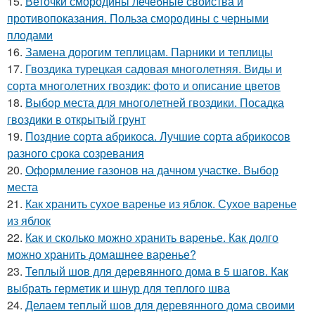
15.
Веточки смородины лечебные свойства и
противопоказания. Польза смородины с черными
плодами
16.
Замена дорогим теплицам. Парники и теплицы
17.
Гвоздика турецкая садовая многолетняя. Виды и
сорта многолетних гвоздик: фото и описание цветов
18.
Выбор места для многолетней гвоздики. Посадка
гвоздики в открытый грунт
19.
Поздние сорта абрикоса. Лучшие сорта абрикосов
разного срока созревания
20.
Оформление газонов на дачном участке. Выбор
места
21.
Как хранить сухое варенье из яблок. Сухое варенье
из яблок
22.
Как и сколько можно хранить варенье. Как долго
можно хранить домашнее варенье?
23.
Теплый шов для деревянного дома в 5 шагов. Как
выбрать герметик и шнур для теплого шва
24.
Делаем теплый шов для деревянного дома своими