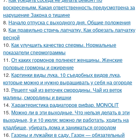
воскресеньям. Какая ответственность предусмотрена за
нарушение Закона о тишине
8.
Начало отпуска с выходного дня. Общие положения
9.
Как правильно стричь лапчатку. Как обрезать лапчатку
весной
10.
Как улучшить качество спермы. Нормальные
показатели спермограммы
11.
От каких гормонов полнеют женщины. Женские
половые гормоны и ожирение
12.
Картинки виды лука. 10 съедобных видов лука,
которые можно и нужно выращивать у себя на огороде
13.
Рецепт чай из веточек смородины. Чай из веток
малины, смородины и вишни
14.
Характеристика радиаторов рифар. MONOLIT
15.
Можно ли в эти выходные. Что нельзя делать в эти
выходные, 9 и 10 июля: можно ли работать, ходить на
кладбище, убирать дома и заниматься огородом
16.
Газоны и лужайки в саду. Газон — обязательный