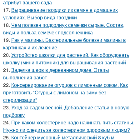
атрибут вашего сада
17.
Выращивание гвоздики из семян в домашних
условиях. Выбор вида гвоздики
18.
Чем полезен подсолнух семечки сырые. Состав,
виды и польза семечек подсолнечника
19.
Рак у малины. Бактериальные болезни малины в
картинках и их лечение
20.
Устройство школки для растений. Как оборудовать
школку (мини питомник) для выращивания растений
21.
Заделка швов в деревянном доме. Этапы
выполнения работ
22.
Консервирование огурцов с лимонным соком. Как
приготовить "Огурцы с лимоном на зиму без
стерилизации"
23.
Уход за садом весной. Добавление статьи в новую
подборку
24.
При каком холестерине надо начинать пить статины.
Нужно ли следить за холестерином здоровым людям?
25.
Контейнер мусорный металлический 8 куб м.