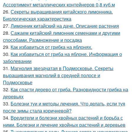
Ассортимент металлических контейнеров 0,8 куб.м
26.
Секреты выращивания китайского лимонника.
Биологическая характеристика
27.
Лимонник китайский на даче. Описание растения
28.
Сажаем китайский лимонник семенами и другими
способами. Размножение и посадка
29.
Как избавиться от грибка на яблонях.
30.
Как избавиться от гриба на яблоне. Информация о
заболевании
31.
Магнолия звездчатая в Подмосковье. Секреты
выращивания магнолий в средней полосе и
Подмосковье
32.
Как спасти дерево от гриба. Разновидности грибка на
деревьях
33.
Болезни туи и методы лечения. Что делать, если туя
после зимы стала коричневой?
34.
Вредители и болезни хвойных растений и борьба с
ними. Болезни и лечение хвойных растений и деревьев
35.
Тысячелистник в саду. Лучшие сорта тысячелистника