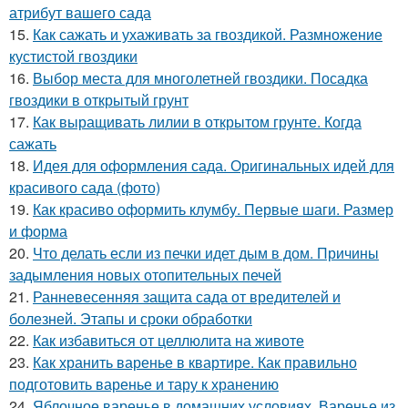
атрибут вашего сада
15.
Как сажать и ухаживать за гвоздикой. Размножение
кустистой гвоздики
16.
Выбор места для многолетней гвоздики. Посадка
гвоздики в открытый грунт
17.
Как выращивать лилии в открытом грунте. Когда
сажать
18.
Идея для оформления сада. Оригинальных идей для
красивого сада (фото)
19.
Как красиво оформить клумбу. Первые шаги. Размер
и форма
20.
Что делать если из печки идет дым в дом. Причины
задымления новых отопительных печей
21.
Ранневесенняя защита сада от вредителей и
болезней. Этапы и сроки обработки
22.
Как избавиться от целлюлита на животе
23.
Как хранить варенье в квартире. Как правильно
подготовить варенье и тару к хранению
24.
Яблочное варенье в домашних условиях. Варенье из