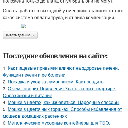
положена только доплата, отгул брать они не могут.
Оплата работы в выходной у сменщиков зависит от того,
какая система оплаты труда, и от вида компенсации.
читать дальше →
Последние обновления на сайте:
1.
Как пищевые привычки влияют на здоровье печени.
Функции печени и ее болезни
2.
Посадка и уход за лимонником. Как посадить
3.
О чем Говорит Появления Златоглазки в квартире.
Образ жизни и питание
4.
Мошки в цветах, как избавиться. Народные способы
5.
Мошки в цветочных горшках. Способы избавления от
мошек в домашних растениях
6.
Металлические мусорные контейнеры для ТБО.