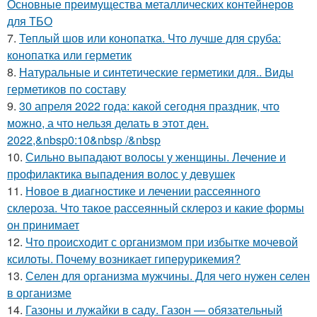
Основные преимущества металлических контейнеров
для ТБО
7.
Теплый шов или конопатка. Что лучше для сруба:
конопатка или герметик
8.
Натуральные и синтетические герметики для.. Виды
герметиков по составу
9.
30 апреля 2022 года: какой сегодня праздник, что
можно, а что нельзя делать в этот ден.
2022,&nbsp0:10&nbsp /&nbsp
10.
Сильно выпадают волосы у женщины. Лечение и
профилактика выпадения волос у девушек
11.
Новое в диагностике и лечении рассеянного
склероза. Что такое рассеянный склероз и какие формы
он принимает
12.
Что происходит с организмом при избытке мочевой
ксилоты. Почему возникает гиперурикемия?
13.
Селен для организма мужчины. Для чего нужен селен
в организме
14.
Газоны и лужайки в саду. Газон — обязательный