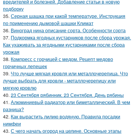
вредителей и болезней. Добавление статьи в новую
подборку
35.
Серная шашка при какой температуре. Инструкция
по применению дымовой шашки Климат
36.
Виноград нина описание сорта. Особенности сорта
37.
Подкормка ягодных кустарников после сбора урожая.
Как ухаживать за ягодными кустарниками после сбора
урожая
38.
Компресс с горчицей с медом. Рецепт медово
горчичных лепешек
39.
Что лучше мягкая кровля или металлочерепица. Что
лучше выбрать для кровли - металлочерепицу или
мягкую кровлю
40.
23 Сентября рябинник. 23 Сентября. День рябины
41.
Алюминиевый радиатор или биметаллический. В чем
разница?
42.
Как вырастить лилию водяную. Правила посадки
нимфеи
43.
С чего начать огород на целине. Основные этапы