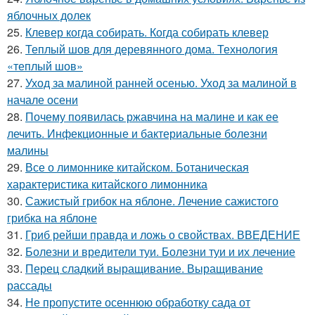
яблочных долек
25.
Клевер когда собирать. Когда собирать клевер
26.
Теплый шов для деревянного дома. Технология
«теплый шов»
27.
Уход за малиной ранней осенью. Уход за малиной в
начале осени
28.
Почему появилась ржавчина на малине и как ее
лечить. Инфекционные и бактериальные болезни
малины
29.
Все о лимоннике китайском. Ботаническая
характеристика китайского лимонника
30.
Сажистый грибок на яблоне. Лечение сажистого
грибка на яблоне
31.
Гриб рейши правда и ложь о свойствах. ВВЕДЕНИЕ
32.
Болезни и вредители туи. Болезни туи и их лечение
33.
Перец сладкий выращивание. Выращивание
рассады
34.
Не пропустите осеннюю обработку сада от