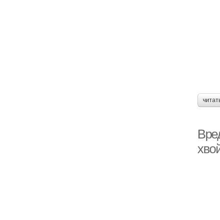
читат
Вре
хво