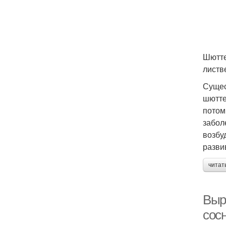
Шютте
листв
Сущес
шютте
потом
забол
возбу
разви
читат
Выр
сос