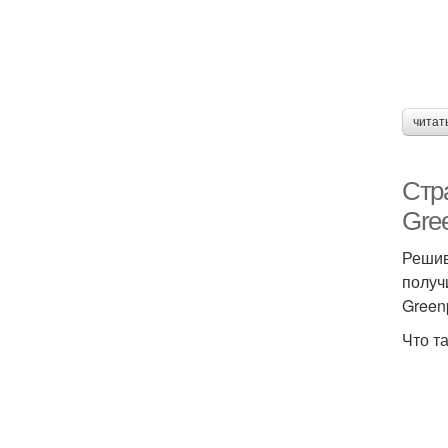
читат
Стр
Gre
Решив
получ
Green
Что т