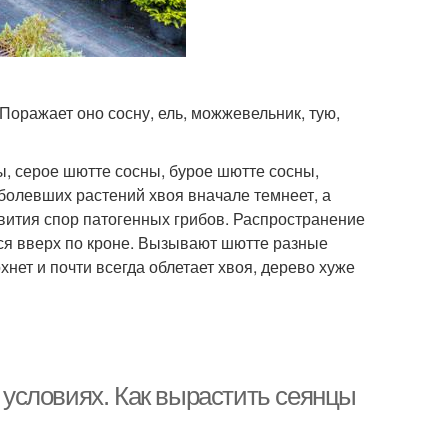
оражает оно сосну, ель, можжевельник, тую,
, серое шютте сосны, бурое шютте сосны,
болевших растений хвоя вначале темнеет, а
звития спор патогенных грибов. Распространение
ся вверх по кроне. Вызывают шютте разные
хнет и почти всегда облетает хвоя, дерево хуже
условиях. Как вырастить сеянцы