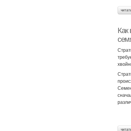
читат
Как
сем
Страт
требу
хвойн
Страт
проис
Семен
снача
разли
читат