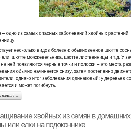
 – одно из самых опасных заболеваний хвойных растений. П
енницу.
твует несколько видов болезни: обыкновенное шютте сосны
 ели, шютте можжевельника, шютте лиственницы и т.д. У за
 на ней появляются черные точки и полоски – это места ра
евания обычно начинается снизу, затем постепенно движет
дители, однако итог заболевания одинаковый: у деревьев со
вается и может погибнуть.
ь дальше →
ащивание хвойных из семян в домашних 
ны или елки на подоконнике