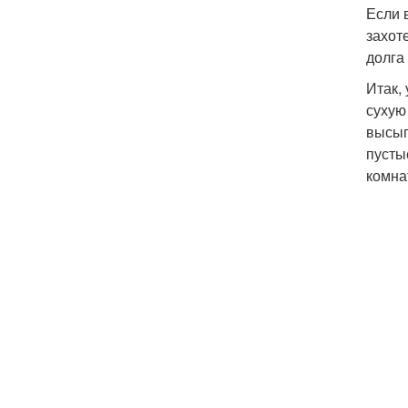
Если 
захот
долга
Итак,
сухую
высып
пусты
комна