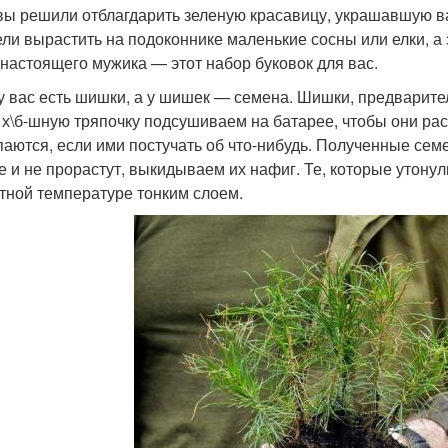
вы решили отблагдарить зеленую красавицу, украшавшую ва
ели вырастить на подоконнике маленькие сосны или елки, а 
 настоящего мужика — этот набор буковок для вас.
 у вас есть шишки, а у шишек — семена. Шишки, предварител
 х\б-шную тряпочку подсушиваем на батарее, чтобы они рас
аются, если ими постучать об что-нибудь. Полученные сем
е и не прорастут, выкидываем их нафиг. Те, которые утону
тной температуре тонким слоем.