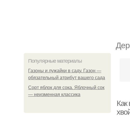
Дер
Популярные материалы
Газоны и лужайки в саду. Газон —
обязательный атрибут вашего сада
Сорт яблок для сока. Яблочный сок
— неизменная классика
Как
хво