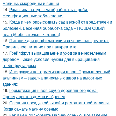
малины, смородины и вишни
14.
Ржавчина на туе чем обработать строби.
Неинфекционные заболевания
15.
Когда и чем опрыскивать сад весной от вредителей и
болезней. Весенняя обработка сада – ПОШАГОВЫЙ
план (6 обязательных этапов)
16.
Питание для профилактики и лечения панкреатита.
Правильное питание при панкреатите
17.
Грейпфрут выращивание и уход за вечнозеленым
деревом. Какие условия нужны для выращивания
грейпфрута дома
18.
Инструкция по герметизации швов. Промышленный
альпинизм – заделка панельных швов на высотных
зданиях
19.
Герметизация швов сруба деревянного дома.
Преимущества домов из бревен
20.
Осенняя посадка обычной и ремонтантной малины.
Когда сажать малину осенью
21.
Как и чем подкормить малину осенью. Добавление