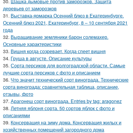
30.
Шашка дымовые против заморозков. Защита
деревьев от заморозков
31.
Выставка-ярмарка Осенний блюз в Екатеринбурге.
Осенний блюз 2021, Екатеринбург, 8 – 10 сентября 2021
года
32.
Выращивание земляники барон солемахер.
Основные характеристики
33.
Вишня когда созревает. Когда спеет вишня
34.
Груша в августе. Описание культуры
35.
Сорта персиков для волгоградской области. Самые
лучшие сорта персиков с фото и описанием
36.
Что значит технический сорт винограда. Технические
сорта винограда: сравнительная таблица, описание,
отзывы, фото
37.
Арагонеш сорт винограда. Entries by tag: aragonez
38.
Летняя яблоня сорта. 50 сортов яблок с фото и
описаниями
39.
Консервация на зиму дома. Консервация жилых и
хозяйственных помещений загородного дома