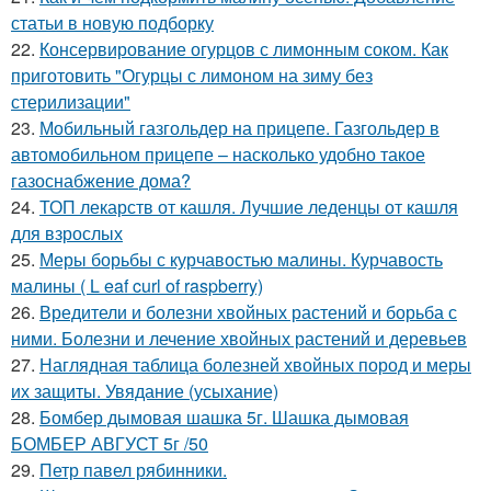
статьи в новую подборку
22.
Консервирование огурцов с лимонным соком. Как
приготовить "Огурцы с лимоном на зиму без
стерилизации"
23.
Мобильный газгольдер на прицепе. Газгольдер в
автомобильном прицепе – насколько удобно такое
газоснабжение дома?
24.
ТОП лекарств от кашля. Лучшие леденцы от кашля
для взрослых
25.
Меры борьбы с курчавостью малины. Курчавость
малины ( L eaf curl of raspberry)
26.
Вредители и болезни хвойных растений и борьба с
ними. Болезни и лечение хвойных растений и деревьев
27.
Наглядная таблица болезней хвойных пород и меры
их защиты. Увядание (усыхание)
28.
Бомбер дымовая шашка 5г. Шашка дымовая
БОМБЕР АВГУСТ 5г /50
29.
Петр павел рябинники.