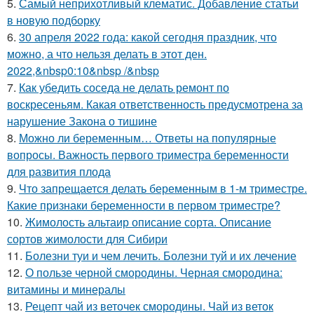
5.
Самый неприхотливый клематис. Добавление статьи
в новую подборку
6.
30 апреля 2022 года: какой сегодня праздник, что
можно, а что нельзя делать в этот ден.
2022,&nbsp0:10&nbsp /&nbsp
7.
Как убедить соседа не делать ремонт по
воскресеньям. Какая ответственность предусмотрена за
нарушение Закона о тишине
8.
Можно ли беременным… Ответы на популярные
вопросы. Важность первого триместра беременности
для развития плода
9.
Что запрещается делать беременным в 1-м триместре.
Какие признаки беременности в первом триместре?
10.
Жимолость альтаир описание сорта. Описание
сортов жимолости для Сибири
11.
Болезни туи и чем лечить. Болезни туй и их лечение
12.
О пользе черной смородины. Черная смородина:
витамины и минералы
13.
Рецепт чай из веточек смородины. Чай из веток