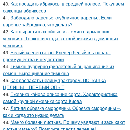
40.
Как посадить абрикосы в средней полосе. Покупаем
саженцы абрикосов
41.
Забродило варенье клубничное варенье. Если
варенье забродило, что делать?
42.
Как вырастить хвойные из семян в домашних
условиях. Тонкости ухода за хвойниками в домашних
условиях
43.
Белый клевер газон. Клевер белый в газонах -
преимущества и недостатки
44.
Тимьян пурпурно фиолетовый выращивание из
семян. Выращивание тимьяна
45.
Как распахать целину трактором. ВСПАШКА
ЦЕЛИНЫ – ПЕРВЫЙ ОПЫТ
46.
Ежевика кайова описание сорта. Характеристика
самой крупной ежевики сорта Киова
47.
Летняя обрезка смородины. Обрезка смородины –,
как и когда это нужно делать
48.
Манго болезни листьев. Почему увядают и засыхают
листья у манго? Помогите спасти деревце!