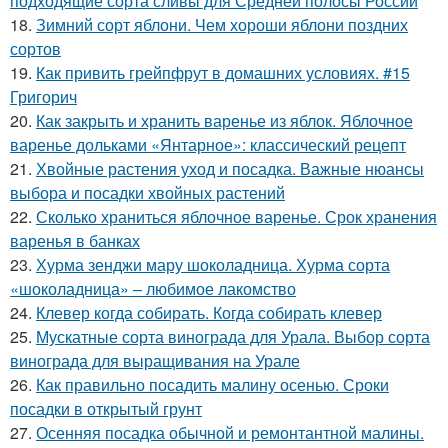
подходящие сорта сливы для Средней полосы России
18.
Зимний сорт яблони. Чем хороши яблони поздних
сортов
19.
Как привить грейпфрут в домашних условиях. #15
Григорич
20.
Как закрыть и хранить варенье из яблок. Яблочное
варенье дольками «Янтарное»: классический рецепт
21.
Хвойные растения уход и посадка. Важные нюансы
выбора и посадки хвойных растений
22.
Сколько храниться яблочное варенье. Срок хранения
варенья в банках
23.
Хурма зенджи мару шоколадница. Хурма сорта
«шоколадница» – любимое лакомство
24.
Клевер когда собирать. Когда собирать клевер
25.
Мускатные сорта винограда для Урала. Выбор сорта
винограда для выращивания на Урале
26.
Как правильно посадить малину осенью. Сроки
посадки в открытый грунт
27.
Осенняя посадка обычной и ремонтантной малины.