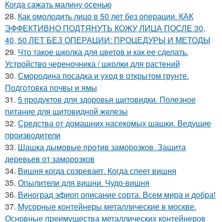
Когда сажать малину осенью
28.
Как омолодить лицо в 50 лет без операции. КАК
ЭФФЕКТИВНО ПОДТЯНУТЬ КОЖУ ЛИЦА ПОСЛЕ 30,
40, 50 ЛЕТ БЕЗ ОПЕРАЦИИ: ПРОЦЕДУРЫ И МЕТОДЫ
29.
Что такое школка для цветов и как ее сделать.
Устройство череночника / школки для растений
30.
Смородина посадка и уход в открытом грунте.
Подготовка почвы и ямы
31.
5 продуктов для здоровья щитовидки. Полезное
питание для щитовидной железы
32.
Средства от домашних насекомых шашки. Ведущие
производители
33.
Шашка дымовые против заморозков. Защита
деревьев от заморозков
34.
Вишня когда созревает. Когда спеет вишня
35.
Опылители для вишни. Чудо-вишня
36.
Виноград эфиоп описание сорта. Всем мира и добра!
37.
Мусорные контейнеры металлические в москве.
Основные преимущества металлических контейнеров