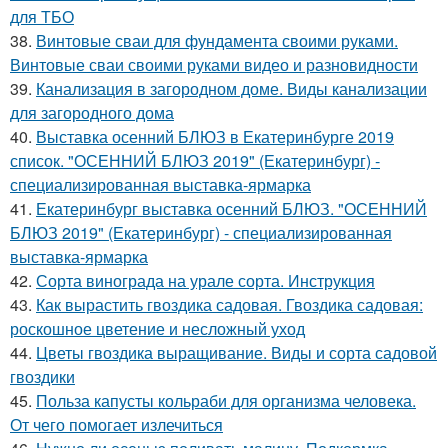
для ТБО
38.
Винтовые сваи для фундамента своими руками.
Винтовые сваи своими руками видео и разновидности
39.
Канализация в загородном доме. Виды канализации
для загородного дома
40.
Выставка осенний БЛЮЗ в Екатеринбурге 2019
список. "ОСЕННИЙ БЛЮЗ 2019" (Екатеринбург) -
специализированная выставка-ярмарка
41.
Екатеринбург выставка осенний БЛЮЗ. "ОСЕННИЙ
БЛЮЗ 2019" (Екатеринбург) - специализированная
выставка-ярмарка
42.
Сорта винограда на урале сорта. Инструкция
43.
Как вырастить гвоздика садовая. Гвоздика садовая:
роскошное цветение и несложный уход
44.
Цветы гвоздика выращивание. Виды и сорта садовой
гвоздики
45.
Польза капусты кольраби для организма человека.
От чего помогает излечиться