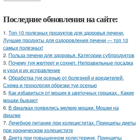
Последние обновления на сайте:
1.
Топ-10 полезных продуктов для здоровья печени.
Лучшие продукты для оздоровления печени — топ 10
самых полезных!
2.
Польза печени для здоровья. Категории субпродуктов
3.
Почему туя желтеет и сохнет. Неправильные посадка
и уход и их исправление
4.
Обработка туи осенью от болезней и вредителей.
Схема и технология обрезки туи осенью
5.
Как избавиться от мошек в цветочных горшках.. Какие
мошки бывают
6.
В фиалках появились мелкие мошки. Мошки на
фиалке
7.
Лечебное питание при холециститах. Принципы диеты
при хроническом холецистите
8.
Диета при повышенном холестерине. Принципы