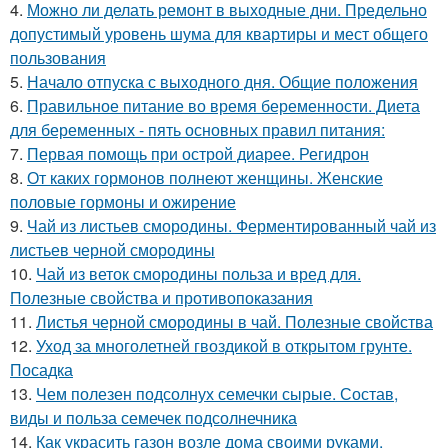
4.
Можно ли делать ремонт в выходные дни. Предельно
допустимый уровень шума для квартиры и мест общего
пользования
5.
Начало отпуска с выходного дня. Общие положения
6.
Правильное питание во время беременности. Диета
для беременных - пять основных правил питания:
7.
Первая помощь при острой диарее. Регидрон
8.
От каких гормонов полнеют женщины. Женские
половые гормоны и ожирение
9.
Чай из листьев смородины. Ферментированный чай из
листьев черной смородины
10.
Чай из веток смородины польза и вред для.
Полезные свойства и противопоказания
11.
Листья черной смородины в чай. Полезные свойства
12.
Уход за многолетней гвоздикой в открытом грунте.
Посадка
13.
Чем полезен подсолнух семечки сырые. Состав,
виды и польза семечек подсолнечника
14.
Как украсить газон возле дома своими руками.