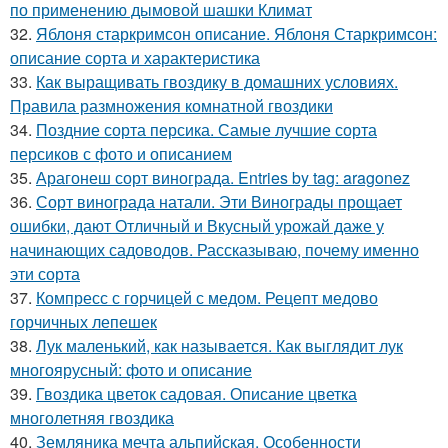
по применению дымовой шашки Климат
32.
Яблоня старкримсон описание. Яблоня Старкримсон:
описание сорта и характеристика
33.
Как выращивать гвоздику в домашних условиях.
Правила размножения комнатной гвоздики
34.
Поздние сорта персика. Самые лучшие сорта
персиков с фото и описанием
35.
Арагонеш сорт винограда. Entries by tag: aragonez
36.
Сорт винограда натали. Эти Винограды прощает
ошибки, дают Отличный и Вкусный урожай даже у
начинающих садоводов. Рассказываю, почему именно
эти сорта
37.
Компресс с горчицей с медом. Рецепт медово
горчичных лепешек
38.
Лук маленький, как называется. Как выглядит лук
многоярусный: фото и описание
39.
Гвоздика цветок садовая. Описание цветка
многолетняя гвоздика
40.
Земляника мечта альпийская. Особенности