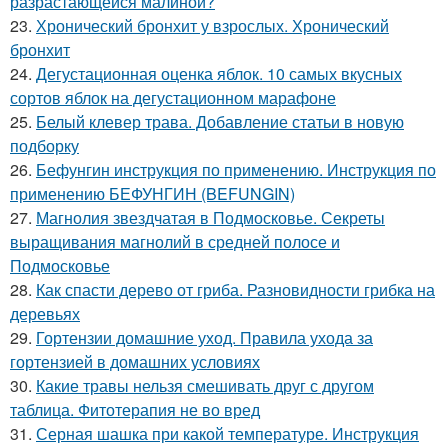
разрастающейся малиной?
23.
Хронический бронхит у взрослых. Хронический
бронхит
24.
Дегустационная оценка яблок. 10 самых вкусных
сортов яблок на дегустационном марафоне
25.
Белый клевер трава. Добавление статьи в новую
подборку
26.
Бефунгин инструкция по применению. Инструкция по
применению БЕФУНГИН (BEFUNGIN)
27.
Магнолия звездчатая в Подмосковье. Секреты
выращивания магнолий в средней полосе и
Подмосковье
28.
Как спасти дерево от гриба. Разновидности грибка на
деревьях
29.
Гортензии домашние уход. Правила ухода за
гортензией в домашних условиях
30.
Какие травы нельзя смешивать друг с другом
таблица. Фитотерапия не во вред
31.
Серная шашка при какой температуре. Инструкция