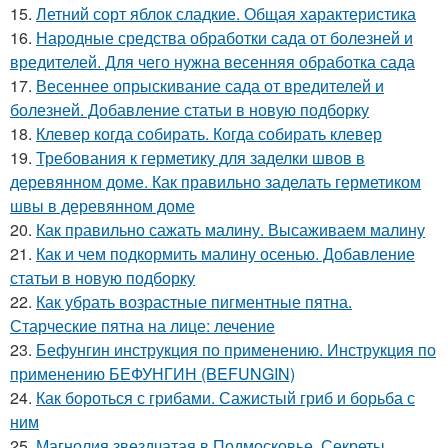
15.
Летний сорт яблок сладкие. Общая характеристика
16.
Народные средства обработки сада от болезней и
вредителей. Для чего нужна весенняя обработка сада
17.
Весеннее опрыскивание сада от вредителей и
болезней. Добавление статьи в новую подборку
18.
Клевер когда собирать. Когда собирать клевер
19.
Требования к герметику для заделки швов в
деревянном доме. Как правильно заделать герметиком
швы в деревянном доме
20.
Как правильно сажать малину. Высаживаем малину
21.
Как и чем подкормить малину осенью. Добавление
статьи в новую подборку
22.
Как убрать возрастные пигментные пятна.
Старческие пятна на лице: лечение
23.
Бефунгин инструкция по применению. Инструкция по
применению БЕФУНГИН (BEFUNGIN)
24.
Как бороться с грибами. Сажистый гриб и борьба с
ним
25.
Магнолия звездчатая в Подмосковье. Секреты