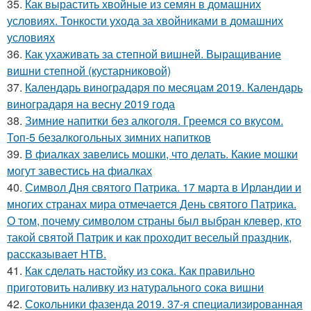
35.
Как вырастить хвойные из семян в домашних
условиях. Тонкости ухода за хвойниками в домашних
условиях
36.
Как ухаживать за степной вишней. Выращивание
вишни степной (кустарниковой)
37.
Календарь виноградаря по месяцам 2019. Календарь
виноградаря на весну 2019 года
38.
Зимние напитки без алкоголя. Греемся со вкусом.
Топ-5 безалкогольных зимних напитков
39.
В фиалках завелись мошки, что делать. Какие мошки
могут завестись на фиалках
40.
Символ Дня святого Патрика. 17 марта в Ирландии и
многих странах мира отмечается День святого Патрика.
О том, почему символом страны был выбран клевер, кто
такой святой Патрик и как проходит веселый праздник,
рассказывает НТВ.
41.
Как сделать настойку из сока. Как правильно
приготовить наливку из натурального сока вишни
42.
Сокольники фазенда 2019. 37-я специализированная