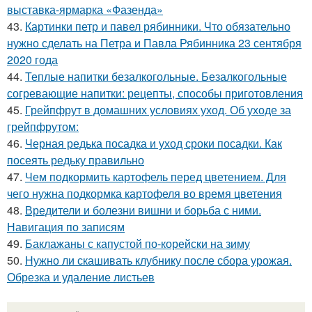
выставка-ярмарка «Фазенда»
43.
Картинки петр и павел рябинники. Что обязательно
нужно сделать на Петра и Павла Рябинника 23 сентября
2020 года
44.
Теплые напитки безалкогольные. Безалкогольные
согревающие напитки: рецепты, способы приготовления
45.
Грейпфрут в домашних условиях уход. Об уходе за
грейпфрутом:
46.
Черная редька посадка и уход сроки посадки. Как
посеять редьку правильно
47.
Чем подкормить картофель перед цветением. Для
чего нужна подкормка картофеля во время цветения
48.
Вредители и болезни вишни и борьба с ними.
Навигация по записям
49.
Баклажаны с капустой по-корейски на зиму
50.
Нужно ли скашивать клубнику после сбора урожая.
Обрезка и удаление листьев