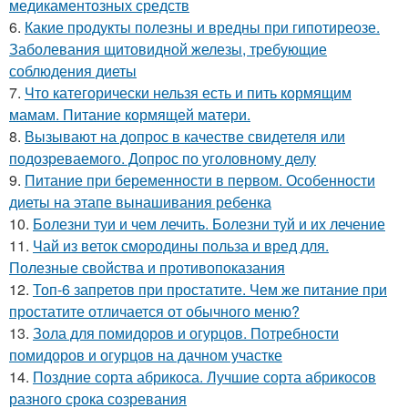
медикаментозных средств
6.
Какие продукты полезны и вредны при гипотиреозе.
Заболевания щитовидной железы, требующие
соблюдения диеты
7.
Что категорически нельзя есть и пить кормящим
мамам. Питание кормящей матери.
8.
Вызывают на допрос в качестве свидетеля или
подозреваемого. Допрос по уголовному делу
9.
Питание при беременности в первом. Особенности
диеты на этапе вынашивания ребенка
10.
Болезни туи и чем лечить. Болезни туй и их лечение
11.
Чай из веток смородины польза и вред для.
Полезные свойства и противопоказания
12.
Топ-6 запретов при простатите. Чем же питание при
простатите отличается от обычного меню?
13.
Зола для помидоров и огурцов. Потребности
помидоров и огурцов на дачном участке
14.
Поздние сорта абрикоса. Лучшие сорта абрикосов
разного срока созревания