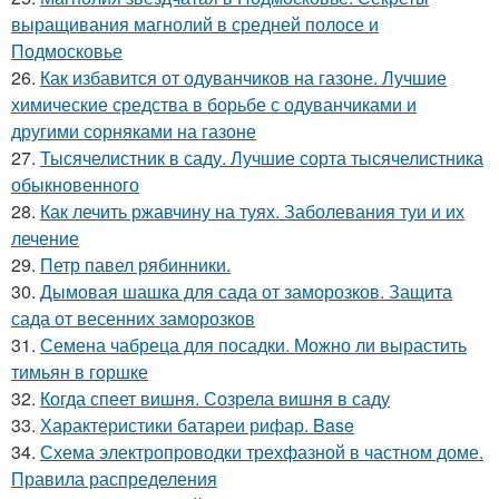
выращивания магнолий в средней полосе и
Подмосковье
26.
Как избавится от одуванчиков на газоне. Лучшие
химические средства в борьбе с одуванчиками и
другими сорняками на газоне
27.
Тысячелистник в саду. Лучшие сорта тысячелистника
обыкновенного
28.
Как лечить ржавчину на туях. Заболевания туи и их
лечение
29.
Петр павел рябинники.
30.
Дымовая шашка для сада от заморозков. Защита
сада от весенних заморозков
31.
Семена чабреца для посадки. Можно ли вырастить
тимьян в горшке
32.
Когда спеет вишня. Созрела вишня в саду
33.
Характеристики батареи рифар. Base
34.
Схема электропроводки трехфазной в частном доме.
Правила распределения