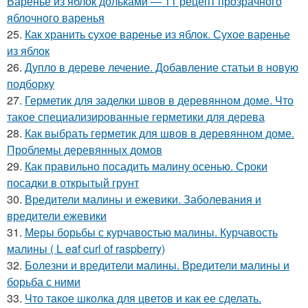
Варенье из яблок дольками — 11 рецепт прозрачного
яблочного варенья
25.
Как хранить сухое варенье из яблок. Сухое варенье
из яблок
26.
Дупло в дереве лечение. Добавление статьи в новую
подборку
27.
Герметик для заделки швов в деревянном доме. Что
такое специализированные герметики для дерева
28.
Как выбрать герметик для швов в деревянном доме.
Проблемы деревянных домов
29.
Как правильно посадить малину осенью. Сроки
посадки в открытый грунт
30.
Вредители малины и ежевики. Заболевания и
вредители ежевики
31.
Меры борьбы с курчавостью малины. Курчавость
малины ( L eaf curl of raspberry)
32.
Болезни и вредители малины. Вредители малины и
борьба с ними
33.
Что такое школка для цветов и как ее сделать.