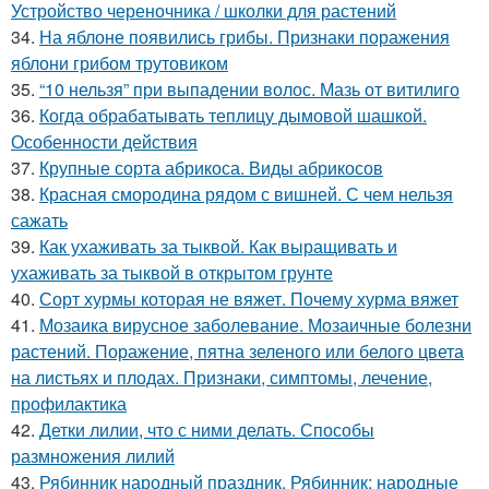
Устройство череночника / школки для растений
34.
На яблоне появились грибы. Признаки поражения
яблони грибом трутовиком
35.
“10 нельзя” при выпадении волос. Мазь от витилиго
36.
Когда обрабатывать теплицу дымовой шашкой.
Особенности действия
37.
Крупные сорта абрикоса. Виды абрикосов
38.
Красная смородина рядом с вишней. С чем нельзя
сажать
39.
Как ухаживать за тыквой. Как выращивать и
ухаживать за тыквой в открытом грунте
40.
Сорт хурмы которая не вяжет. Почему хурма вяжет
41.
Мозаика вирусное заболевание. Мозаичные болезни
растений. Поражение, пятна зеленого или белого цвета
на листьях и плодах. Признаки, симптомы, лечение,
профилактика
42.
Детки лилии, что с ними делать. Способы
размножения лилий
43.
Рябинник народный праздник. Рябинник: народные