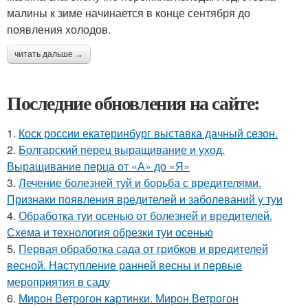
малины к зиме начинается в конце сентября до
появления холодов.
читать дальше →
Последние обновления на сайте:
1.
Коск россии екатеринбург выставка дачный сезон.
2.
Болгарский перец выращивание и уход.
Выращивание перца от «А» до «Я»
3.
Лечение болезней туй и борьба с вредителями.
Признаки появления вредителей и заболеваний у туи
4.
Обработка туи осенью от болезней и вредителей.
Схема и технология обрезки туи осенью
5.
Первая обработка сада от грибков и вредителей
весной. Наступление ранней весны и первые
мероприятия в саду
6.
Мирон Ветрогон картинки. Мирон Ветрогон