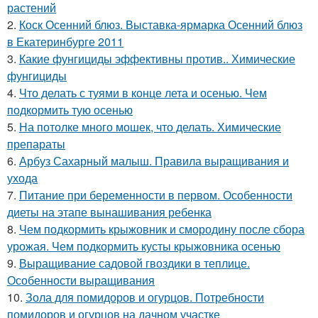
растений
2.
Коск Осенний блюз. Выставка-ярмарка Осенний блюз
в Екатеринбурге 2011
3.
Какие фунгициды эффективны против.. Химические
фунгициды
4.
Что делать с туями в конце лета и осенью. Чем
подкормить тую осенью
5.
На потолке много мошек, что делать. Химические
препараты
6.
Арбуз Сахарный малыш. Правила выращивания и
ухода
7.
Питание при беременности в первом. Особенности
диеты на этапе вынашивания ребенка
8.
Чем подкормить крыжовник и смородину после сбора
урожая. Чем подкормить кусты крыжовника осенью
9.
Выращивание садовой гвоздики в теплице.
Особенности выращивания
10.
Зола для помидоров и огурцов. Потребности
помидоров и огурцов на дачном участке