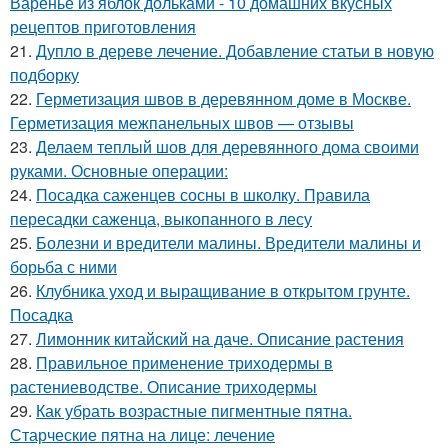
Варенье из яблок дольками - 10 домашних вкусных
рецептов приготовления
21.
Дупло в дереве лечение. Добавление статьи в новую
подборку
22.
Герметизация швов в деревянном доме в Москве.
Герметизация межпанельных швов — отзывы
23.
Делаем теплый шов для деревянного дома своими
руками. Основные операции:
24.
Посадка саженцев сосны в школку. Правила
пересадки саженца, выкопанного в лесу
25.
Болезни и вредители малины. Вредители малины и
борьба с ними
26.
Клубника уход и выращивание в открытом грунте.
Посадка
27.
Лимонник китайский на даче. Описание растения
28.
Правильное применение триходермы в
растениеводстве. Описание триходермы
29.
Как убрать возрастные пигментные пятна.
Старческие пятна на лице: лечение