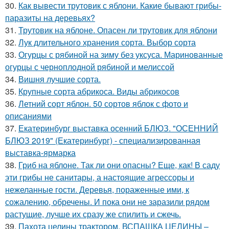
30.
Как вывести трутовик с яблони. Какие бывают грибы-
паразиты на деревьях?
31.
Трутовик на яблоне. Опасен ли трутовик для яблони
32.
Лук длительного хранения сорта. Выбор сорта
33.
Огурцы с рябиной на зиму без уксуса. Маринованные
огурцы с черноплодной рябиной и мелиссой
34.
Вишня лучшие сорта.
35.
Крупные сорта абрикоса. Виды абрикосов
36.
Летний сорт яблон. 50 сортов яблок с фото и
описаниями
37.
Екатеринбург выставка осенний БЛЮЗ. "ОСЕННИЙ
БЛЮЗ 2019" (Екатеринбург) - специализированная
выставка-ярмарка
38.
Гриб на яблоне. Так ли они опасны? Еще, как! В саду
эти грибы не санитары, а настоящие агрессоры и
нежеланные гости. Деревья, пораженные ими, к
сожалению, обречены. И пока они не заразили рядом
растущие, лучше их сразу же спилить и сжечь.
39.
Пахота целины трактором. ВСПАШКА ЦЕЛИНЫ –