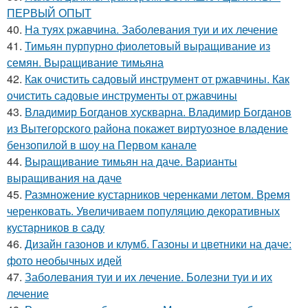
ПЕРВЫЙ ОПЫТ
40.
На туях ржавчина. Заболевания туи и их лечение
41.
Тимьян пурпурно фиолетовый выращивание из
семян. Выращивание тимьяна
42.
Как очистить садовый инструмент от ржавчины. Как
очистить садовые инструменты от ржавчины
43.
Владимир Богданов хускварна. Владимир Богданов
из Вытегорского района покажет виртуозное владение
бензопилой в шоу на Первом канале
44.
Выращивание тимьян на даче. Варианты
выращивания на даче
45.
Размножение кустарников черенками летом. Время
черенковать. Увеличиваем популяцию декоративных
кустарников в саду
46.
Дизайн газонов и клумб. Газоны и цветники на даче:
фото необычных идей
47.
Заболевания туи и их лечение. Болезни туи и их
лечение