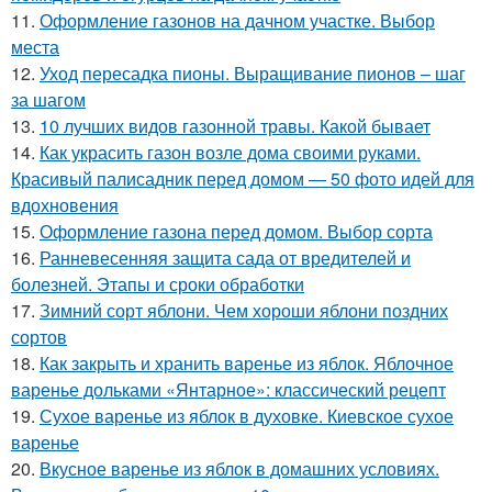
11.
Оформление газонов на дачном участке. Выбор
места
12.
Уход пересадка пионы. Выращивание пионов – шаг
за шагом
13.
10 лучших видов газонной травы. Какой бывает
14.
Как украсить газон возле дома своими руками.
Красивый палисадник перед домом — 50 фото идей для
вдохновения
15.
Оформление газона перед домом. Выбор сорта
16.
Ранневесенняя защита сада от вредителей и
болезней. Этапы и сроки обработки
17.
Зимний сорт яблони. Чем хороши яблони поздних
сортов
18.
Как закрыть и хранить варенье из яблок. Яблочное
варенье дольками «Янтарное»: классический рецепт
19.
Сухое варенье из яблок в духовке. Киевское сухое
варенье
20.
Вкусное варенье из яблок в домашних условиях.