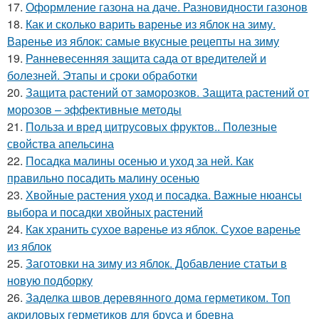
17.
Оформление газона на даче. Разновидности газонов
18.
Как и сколько варить варенье из яблок на зиму.
Варенье из яблок: самые вкусные рецепты на зиму
19.
Ранневесенняя защита сада от вредителей и
болезней. Этапы и сроки обработки
20.
Защита растений от заморозков. Защита растений от
морозов – эффективные методы
21.
Польза и вред цитрусовых фруктов.. Полезные
свойства апельсина
22.
Посадка малины осенью и уход за ней. Как
правильно посадить малину осенью
23.
Хвойные растения уход и посадка. Важные нюансы
выбора и посадки хвойных растений
24.
Как хранить сухое варенье из яблок. Сухое варенье
из яблок
25.
Заготовки на зиму из яблок. Добавление статьи в
новую подборку
26.
Заделка швов деревянного дома герметиком. Топ
акриловых герметиков для бруса и бревна