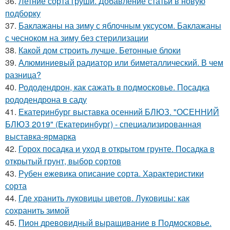
36.
Летние сорта груши. Добавление статьи в новую
подборку
37.
Баклажаны на зиму с яблочным уксусом. Баклажаны
с чесноком на зиму без стерилизации
38.
Какой дом строить лучше. Бетонные блоки
39.
Алюминиевый радиатор или биметаллический. В чем
разница?
40.
Рододендрон, как сажать в подмосковье. Посадка
рододендрона в саду
41.
Екатеринбург выставка осенний БЛЮЗ. "ОСЕННИЙ
БЛЮЗ 2019" (Екатеринбург) - специализированная
выставка-ярмарка
42.
Горох посадка и уход в открытом грунте. Посадка в
открытый грунт, выбор сортов
43.
Рубен ежевика описание сорта. Характеристики
сорта
44.
Где хранить луковицы цветов. Луковицы: как
сохранить зимой
45.
Пион древовидный выращивание в Подмосковье.