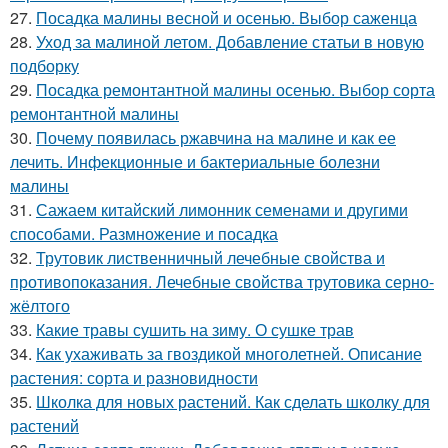
27.
Посадка малины весной и осенью. Выбор саженца
28.
Уход за малиной летом. Добавление статьи в новую
подборку
29.
Посадка ремонтантной малины осенью. Выбор сорта
ремонтантной малины
30.
Почему появилась ржавчина на малине и как ее
лечить. Инфекционные и бактериальные болезни
малины
31.
Сажаем китайский лимонник семенами и другими
способами. Размножение и посадка
32.
Трутовик лиственничный лечебные свойства и
противопоказания. Лечебные свойства трутовика серно-
жёлтого
33.
Какие травы сушить на зиму. О сушке трав
34.
Как ухаживать за гвоздикой многолетней. Описание
растения: сорта и разновидности
35.
Школка для новых растений. Как сделать школку для
растений