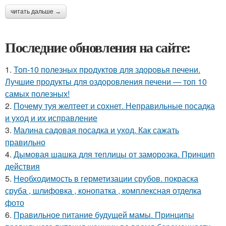
читать дальше →
Последние обновления на сайте:
1.
Топ-10 полезных продуктов для здоровья печени.
Лучшие продукты для оздоровления печени — топ 10
самых полезных!
2.
Почему туя желтеет и сохнет. Неправильные посадка
и уход и их исправление
3.
Малина садовая посадка и уход. Как сажать
правильно
4.
Дымовая шашка для теплицы от заморозка. Принцип
действия
5.
Необходимость в герметизации срубов. покраска
сруба , шлифовка , конопатка , комплексная отделка
фото
6.
Правильное питание будущей мамы. Принципы