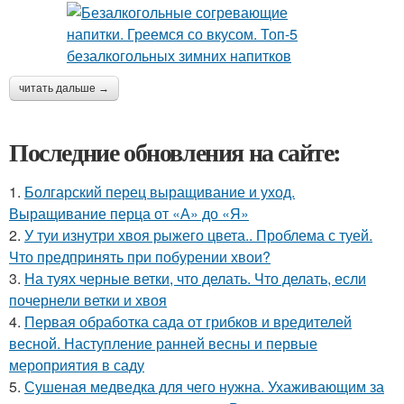
читать дальше →
Последние обновления на сайте:
1.
Болгарский перец выращивание и уход.
Выращивание перца от «А» до «Я»
2.
У туи изнутри хвоя рыжего цвета.. Проблема с туей.
Что предпринять при побурении хвои?
3.
На туях черные ветки, что делать. Что делать, если
почернели ветки и хвоя
4.
Первая обработка сада от грибков и вредителей
весной. Наступление ранней весны и первые
мероприятия в саду
5.
Сушеная медведка для чего нужна. Ухаживающим за