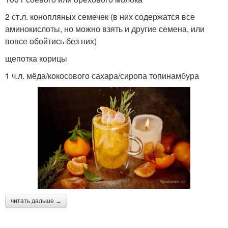
2 ст.л. конопляных семечек (в них содержатся все
аминокислоты, но можно взять и другие семена, или
вовсе обойтись без них)
щепотка корицы
1 ч.л. мёда/кокосового сахара/сиропа топинамбура
читать дальше →