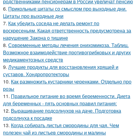
родственниками пенсионерам в России увеличат пенсию
6.
Прикольные цитаты со смыслом про выходные дни.
Цитаты про выходные дни
7.
Как убедить соседа не делать ремонт по
воскресеньям. Какая ответственность предусмотрена за
нарушение Закона о тишине
8.
Современные методы лечения онихомикоза. Таблиц.
Возможное взаимодействие противогрибковых и других
медикаментозных средств
9.
Лучшие продукты для восстановления хрящей и
суставов. Хондропротекторы
10.
Как размножить кустарники черенками. Отдельно про
розы
11.
Правильное питание во время беременности. Диета
для беременных - пять основных правил питания:
12.
Выращивание подсолнухов на даче. Подготовка
подсолнуха к посадке
13.
Когда собирать листья смородины для чая. Чем
полезен чай из листьев смородины и малины