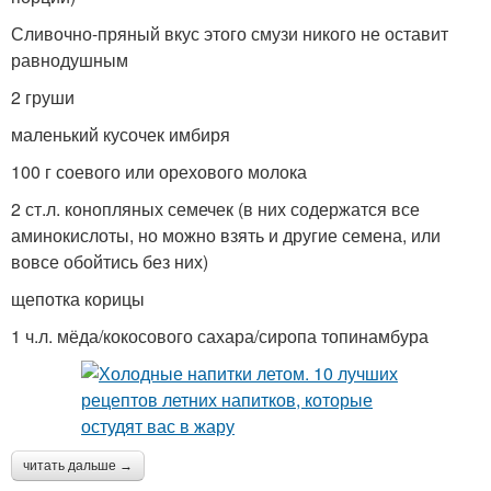
Сливочно-пряный вкус этого смузи никого не оставит
равнодушным
2 груши
маленький кусочек имбиря
100 г соевого или орехового молока
2 ст.л. конопляных семечек (в них содержатся все
аминокислоты, но можно взять и другие семена, или
вовсе обойтись без них)
щепотка корицы
1 ч.л. мёда/кокосового сахара/сиропа топинамбура
читать дальше →