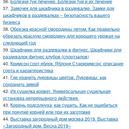
36.
Болезни туи лечение. Болезни туи и их лечение
37.
Замочек для шкафчика в раздевалке. Замки для
шкафчиков в раздевалках – безопасность вашего
бизнеса
38.
Обрезка красной смородины летом. Как правильно
обрезать красную смородину для хорошего урожая на
следующий год
39.
Шкафчики для раздевалки в фитнес. Шкафчики для
раздевалок фитнес клубов (спортзалов)
40.
Кримсон сорт яблок. Яблоня Старкримсон: описание
сорта и характеристика
41.
Где хранить луковицы цветов. Луковицы: как
сохранить зимой
42.
Ик сушилка корвет. Универсальная сушильная
установка непрерывного действия.
43.
Корень подсолнуха, как сушить. Как не ошибиться
при покупке корней или при их заготовке
44.
Выставка загородный дом москва 2019. Выставка
«Загородный дом. Весна 2019»