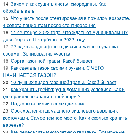
14.
Зачем и как сушить листья смородины. Как
обрабатывать
15.
Что учесть после стентирования в пожилом возрасте.
4 совета пациентам после стентирования
16.
11 сентября 2022 года. Что ждать от муниципальных
довыборов в Петербурге в 2022 году
17.
72 идеи ландшафтного дизайна дачного участка
своими.. Зонирование участка
18.
Сорта газонной травы. Какой бывает
19.
Как сделать газон своими руками. С ЧЕГО
НАЧИНАЕТСЯ ГАЗОН?
20.
10 лучших видов газонной травы. Какой бывает
21.
Как хранить грейпфрут в домашних условиях. Как и
где правильно хранить грейпфрут?
22.
Подкормка лилий после цветения
23.
Срок хранения домашнего вишневого варенья с
косточками. Самое темное место. Как и сколько хранить
варенье?
24.
Как пересадить многолетнюю гвоздику. Возможные