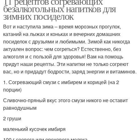
11 рецептов согревающих
безалкогольных напитков для
зимних посиделок
Вот и наступила зима – время морозных прогулок,
Зимние напитки
Алкогольные напитки
катаний на лыжах и коньках и вечерних домашних
посиделок с друзьями и любимыми. Зимой как никогда
актуален вопрос: чем согреться? Естественно, без
алкоголя и с пользой для здоровья! Вам на помощь
придут наши рецепты. Эти напитки не только согреют
вас, но и придадут бодрости, заряд энергии и витаминов.
1. Согревающий смузи с имбирем и корицей (на 2
порции)
Сливочно-пряный вкус этого смузи никого не оставит
равнодушным
2 груши
маленький кусочек имбиря
100 г соевого или орехового молока