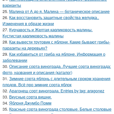
варианты
25.
Малина от А до я. Малина — ботаническое описание
26.
Как восстановить защитные свойства желудка..
Изменения в образе жизни
27.
Курчавость и Желтая карликовость малины.
Кустистая карликовость малины
28.
Как вывести трутовик с яблони. Какие бывают грибы-
паразиты на деревьях?
29.
Как избавиться от гриба на яблоне. Информация о
заболевании
30.
Описание сорта винограда. Лучшие сорта винограда:
фото, названия и описания (каталог)
31.
Зимние сорта яблонь с длительным сроком хранения
плодов. Всё про зимние сорта яблок
32.
Арагонеш сорт винограда. Entries by tag: aragonez
33.
Вкусные сорта вишни.
34.
Яблоня Джумбо Помм
35.
Красные сорта винограда столовые. Белые столовые