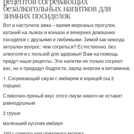
рецептов согревающих
безалкогольных напитков для
зимних посиделок
Вот и наступила зима – время морозных прогулок,
катаний на лыжах и коньках и вечерних домашних
посиделок с друзьями и любимыми. Зимой как никогда
актуален вопрос: чем согреться? Естественно, без
алкоголя и с пользой для здоровья! Вам на помощь
придут наши рецепты. Эти напитки не только согреют
вас, но и придадут бодрости, заряд энергии и витаминов.
1. Согревающий смузи с имбирем и корицей (на 2
порции)
Сливочно-пряный вкус этого смузи никого не оставит
равнодушным
2 груши
маленький кусочек имбиря
100 г соевого или орехового молока