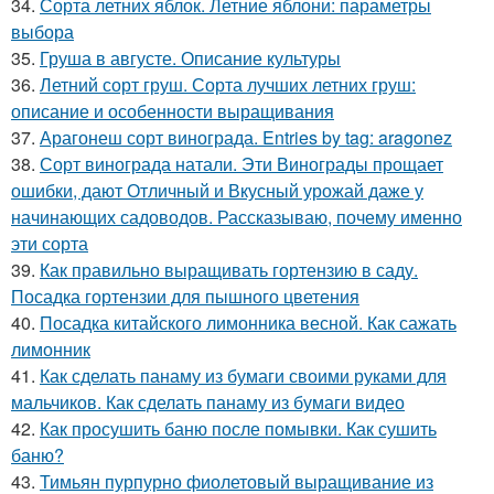
34.
Сорта летних яблок. Летние яблони: параметры
выбора
35.
Груша в августе. Описание культуры
36.
Летний сорт груш. Сорта лучших летних груш:
описание и особенности выращивания
37.
Арагонеш сорт винограда. Entries by tag: aragonez
38.
Сорт винограда натали. Эти Винограды прощает
ошибки, дают Отличный и Вкусный урожай даже у
начинающих садоводов. Рассказываю, почему именно
эти сорта
39.
Как правильно выращивать гортензию в саду.
Посадка гортензии для пышного цветения
40.
Посадка китайского лимонника весной. Как сажать
лимонник
41.
Как сделать панаму из бумаги своими руками для
мальчиков. Как сделать панаму из бумаги видео
42.
Как просушить баню после помывки. Как сушить
баню?
43.
Тимьян пурпурно фиолетовый выращивание из