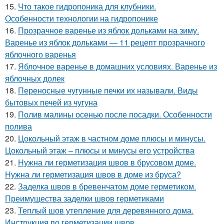
15.
Что такое гидропоника для клубники.
Особенности технологии на гидропонике
16.
Прозрачное варенье из яблок дольками на зиму.
Варенье из яблок дольками — 11 рецепт прозрачного
яблочного варенья
17.
Яблочное варенье в домашних условиях. Варенье из
яблочных долек
18.
Переносные чугунные печки их называли. Виды
бытовых печей из чугуна
19.
Полив малины осенью после посадки. Особенности
полива
20.
Цокольный этаж в частном доме плюсы и минусы.
Цокольный этаж – плюсы и минусы его устройства
21.
Нужна ли герметизация швов в брусовом доме.
Нужна ли герметизация швов в доме из бруса?
22.
Заделка швов в бревенчатом доме герметиком.
Преимущества заделки швов герметиками
23.
Теплый шов утепление для деревянного дома.
Инструкция по герметизации швов