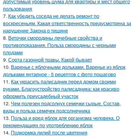
допустимый уровень шума для квартиры и мест общего
пользования
7.
Как убедить соседа не делать ремонт по
воскресеньям. Какая ответственность предусмотрена за
нарушение Закона о тишине
8.
Веточки смородины лечебные свойства и
противопоказания. Польза смородины с черными
плодами
9.
Сорта газонной травы. Какой бывает
10.
Варенье с яблочными дольками. Варенье из яблок
дольками янтарное - 5 рецептов с фото пошагово
11.
Как украсить палисадник перед домом своими
руками. Благоустройство палисадника: как красиво
оформить приусадебный участок
12.
Чем полезен подсолнух семечки сырые. Состав,
виды и польза семечек подсолнечника
13.
Польза и вред яблок для организма человека. О
рекомендациях по употреблению яблок
14.
Подкормка лилий после цветения