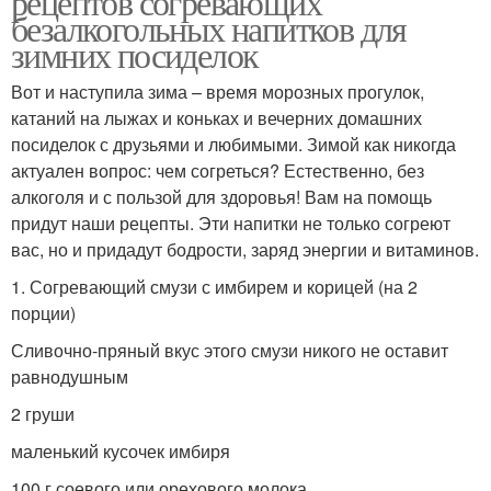
рецептов согревающих
безалкогольных напитков для
зимних посиделок
Вот и наступила зима – время морозных прогулок,
катаний на лыжах и коньках и вечерних домашних
посиделок с друзьями и любимыми. Зимой как никогда
актуален вопрос: чем согреться? Естественно, без
алкоголя и с пользой для здоровья! Вам на помощь
придут наши рецепты. Эти напитки не только согреют
вас, но и придадут бодрости, заряд энергии и витаминов.
1. Согревающий смузи с имбирем и корицей (на 2
порции)
Сливочно-пряный вкус этого смузи никого не оставит
равнодушным
2 груши
маленький кусочек имбиря
100 г соевого или орехового молока