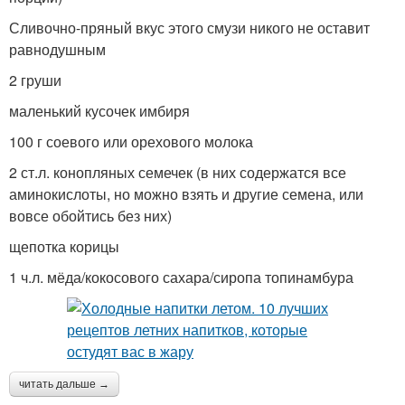
Сливочно-пряный вкус этого смузи никого не оставит
равнодушным
2 груши
маленький кусочек имбиря
100 г соевого или орехового молока
2 ст.л. конопляных семечек (в них содержатся все
аминокислоты, но можно взять и другие семена, или
вовсе обойтись без них)
щепотка корицы
1 ч.л. мёда/кокосового сахара/сиропа топинамбура
читать дальше →