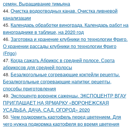
семян. Выращивание тимьяна
44.
Очистка водоотводных канав. Очистка ливневой
канализации
45.
Календарь обработки винограда. Календарь работ на
винограднике в таблице, на 2020 год
46.
Заготовка и хранение клубники по технологии Фриго.
О хранении рассады клубники по технологии Фриго
(Frigo)
47.
Когда сажать Абрикос в средней полосе. Сорта
абрикосов для средней полосы
48.
Безалкогольные согревающие коктейли рецепты.
Безалкогольные согревающие напитки: рецепты,
способы приготовления
49.
Экспоцентр воронеж саженцы. ЭКСПОЦЕНТР ВГАУ
ПРИГЛАШАЕТ НА ЯРМАРКУ «ВОРОНЕЖСКАЯ
УСАДЬБА. ДАЧА. САД. ОГОРОД» 2020
50.
Чем подкормить картофель перед цветением. Для
чего нужна подкормка картофеля во время цветения