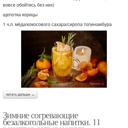
вовсе обойтись без них)
щепотка корицы
1 ч.л. мёда/кокосового сахара/сиропа топинамбура
читать дальше →
Зимние согревающие
безалкогольные напитки. 11