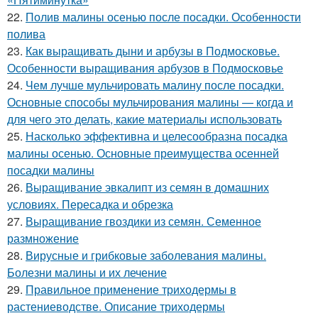
22.
Полив малины осенью после посадки. Особенности
полива
23.
Как выращивать дыни и арбузы в Подмосковье.
Особенности выращивания арбузов в Подмосковье
24.
Чем лучше мульчировать малину после посадки.
Основные способы мульчирования малины — когда и
для чего это делать, какие материалы использовать
25.
Насколько эффективна и целесообразна посадка
малины осенью. Основные преимущества осенней
посадки малины
26.
Выращивание эвкалипт из семян в домашних
условиях. Пересадка и обрезка
27.
Выращивание гвоздики из семян. Семенное
размножение
28.
Вирусные и грибковые заболевания малины.
Болезни малины и их лечение
29.
Правильное применение триходермы в
растениеводстве. Описание триходермы