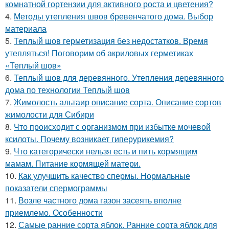
комнатной гортензии для активного роста и цветения?
4.
Методы утепления швов бревенчатого дома. Выбор
материала
5.
Теплый шов герметизация без недостатков. Время
утепляться! Поговорим об акриловых герметиках
«Теплый шов»
6.
Теплый шов для деревянного. Утепления деревянного
дома по технологии Теплый шов
7.
Жимолость альтаир описание сорта. Описание сортов
жимолости для Сибири
8.
Что происходит с организмом при избытке мочевой
ксилоты. Почему возникает гиперурикемия?
9.
Что категорически нельзя есть и пить кормящим
мамам. Питание кормящей матери.
10.
Как улучшить качество спермы. Нормальные
показатели спермограммы
11.
Возле частного дома газон засеять вполне
приемлемо. Особенности
12.
Самые ранние сорта яблок. Ранние сорта яблок для