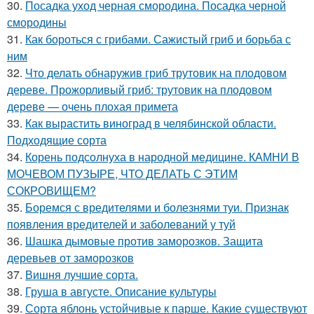
30.
Посадка уход черная смородина. Посадка черной
смородины
31.
Как бороться с грибами. Сажистый гриб и борьба с
ним
32.
Что делать обнаружив гриб трутовик на плодовом
дереве. Прожорливый гриб: трутовик на плодовом
дереве — очень плохая примета
33.
Как вырастить виноград в челябинской области.
Подходящие сорта
34.
Корень подсолнуха в народной медицине. КАМНИ В
МОЧЕВОМ ПУЗЫРЕ, ЧТО ДЕЛАТЬ С ЭТИМ
СОКРОВИЩЕМ?
35.
Боремся с вредителями и болезнями туи. Признак
появления вредителей и заболеваний у туй
36.
Шашка дымовые против заморозков. Защита
деревьев от заморозков
37.
Вишня лучшие сорта.
38.
Груша в августе. Описание культуры
39.
Сорта яблонь устойчивые к парше. Какие существуют