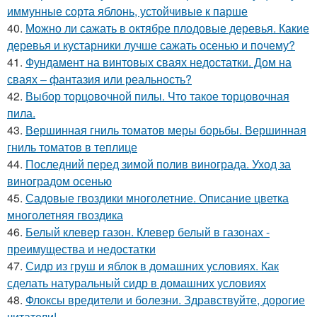
иммунные сорта яблонь, устойчивые к парше
40.
Можно ли сажать в октябре плодовые деревья. Какие
деревья и кустарники лучше сажать осенью и почему?
41.
Фундамент на винтовых сваях недостатки. Дом на
сваях – фантазия или реальность?
42.
Выбор торцовочной пилы. Что такое торцовочная
пила.
43.
Вершинная гниль томатов меры борьбы. Вершинная
гниль томатов в теплице
44.
Последний перед зимой полив винограда. Уход за
виноградом осенью
45.
Садовые гвоздики многолетние. Описание цветка
многолетняя гвоздика
46.
Белый клевер газон. Клевер белый в газонах -
преимущества и недостатки
47.
Сидр из груш и яблок в домашних условиях. Как
сделать натуральный сидр в домашних условиях
48.
Флоксы вредители и болезни. Здравствуйте, дорогие
читатели!