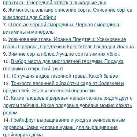
практика : Очередной отпуск в выходные дни
6.
Жимолость альтаир описание сорта. Описание сортов
жимолости для Сибири
7.
О пользе черной смородины. Черная смородина:
витамины и минералы
8.
Усекновение главы Иоанна Предтечи. Усекновение
главы Пророка, Предтечи и Крестителя Господня Иоанна
9.
Зимние сорта яблок. Лучшие сорта зимних яблок
10.
Выбор места для многолетней гвоздики. Посадка
гвоздики в открытый грунт
11.
10 лучших видов газонной травы. Какой бывает
12.
Тонкости весенней обработки сада от болезней и
вредителей. Этапы весенней обработки
13.
Какие плодовые деревья нельзя сажать рядом друг с
другом таблица. Какие плодовые деревья можно сажать
рядом
14.
Грейпфрут выращивание и уход за вечнозеленым
деревом. Какие условия нужны для выращивания
грейпфрута дома