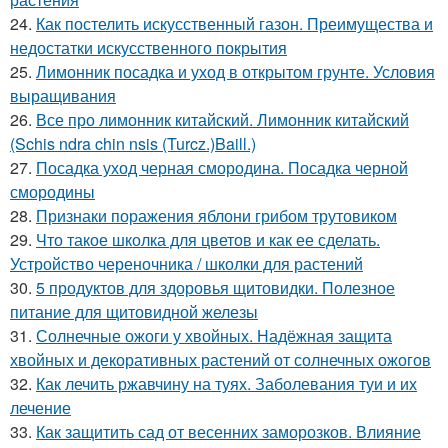
24.
Как постелить искусственный газон. Преимущества и
недостатки искусственного покрытия
25.
Лимонник посадка и уход в открытом грунте. Условия
выращивания
26.
Все про лимонник китайский. Лимонник китайский
(Schis ndra chin nsis (Turcz.)Baill.)
27.
Посадка уход черная смородина. Посадка черной
смородины
28.
Признаки поражения яблони грибом трутовиком
29.
Что такое школка для цветов и как ее сделать.
Устройство череночника / школки для растений
30.
5 продуктов для здоровья щитовидки. Полезное
питание для щитовидной железы
31.
Солнечные ожоги у хвойных. Надёжная защита
хвойных и декоративных растений от солнечных ожогов
32.
Как лечить ржавчину на туях. Заболевания туи и их
лечение
33.
Как защитить сад от весенних заморозков. Влияние