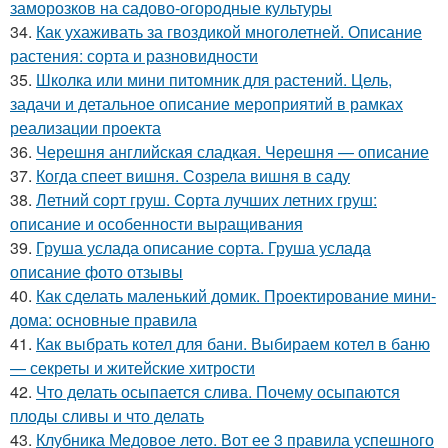
заморозков на садово-огородные культуры
34.
Как ухаживать за гвоздикой многолетней. Описание
растения: сорта и разновидности
35.
Школка или мини питомник для растений. Цель,
задачи и детальное описание мероприятий в рамках
реализации проекта
36.
Черешня английская сладкая. Черешня — описание
37.
Когда спеет вишня. Созрела вишня в саду
38.
Летний сорт груш. Сорта лучших летних груш:
описание и особенности выращивания
39.
Груша услада описание сорта. Груша услада
описание фото отзывы
40.
Как сделать маленький домик. Проектирование мини-
дома: основные правила
41.
Как выбрать котел для бани. Выбираем котел в баню
— секреты и житейские хитрости
42.
Что делать осыпается слива. Почему осыпаются
плоды сливы и что делать
43.
Клубника Медовое лето. Вот ее 3 правила успешного