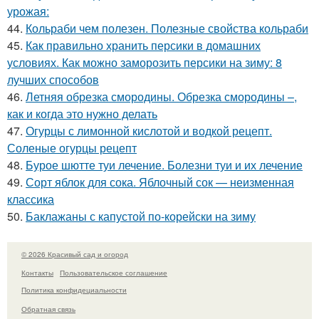
урожая:
44.
Кольраби чем полезен. Полезные свойства кольраби
45.
Как правильно хранить персики в домашних
условиях. Как можно заморозить персики на зиму: 8
лучших способов
46.
Летняя обрезка смородины. Обрезка смородины –,
как и когда это нужно делать
47.
Огурцы с лимонной кислотой и водкой рецепт.
Соленые огурцы рецепт
48.
Бурое шютте туи лечение. Болезни туи и их лечение
49.
Сорт яблок для сока. Яблочный сок — неизменная
классика
50.
Баклажаны с капустой по-корейски на зиму
© 2026 Красивый сад и огород
Контакты
Пользовательское соглашение
Политика конфидециальности
Обратная связь