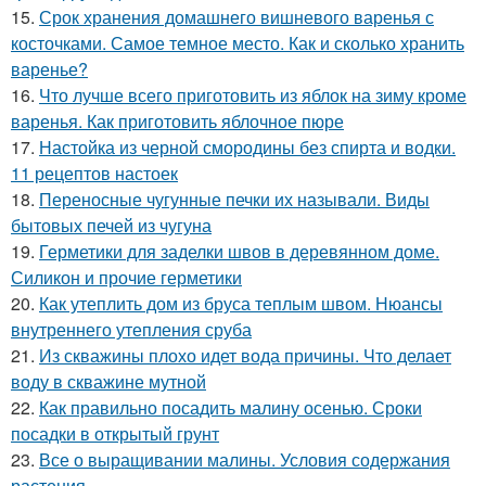
15.
Срок хранения домашнего вишневого варенья с
косточками. Самое темное место. Как и сколько хранить
варенье?
16.
Что лучше всего приготовить из яблок на зиму кроме
варенья. Как приготовить яблочное пюре
17.
Настойка из черной смородины без спирта и водки.
11 рецептов настоек
18.
Переносные чугунные печки их называли. Виды
бытовых печей из чугуна
19.
Герметики для заделки швов в деревянном доме.
Силикон и прочие герметики
20.
Как утеплить дом из бруса теплым швом. Нюансы
внутреннего утепления сруба
21.
Из скважины плохо идет вода причины. Что делает
воду в скважине мутной
22.
Как правильно посадить малину осенью. Сроки
посадки в открытый грунт
23.
Все о выращивании малины. Условия содержания
растения