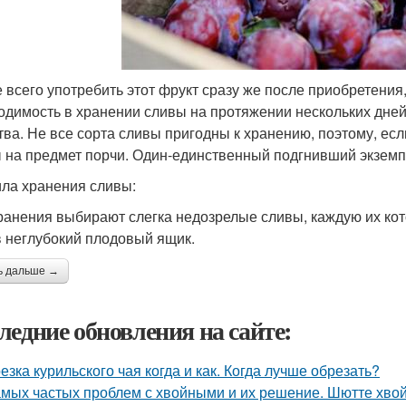
 всего употребить этот фрукт сразу же после приобретения, 
одимость в хранении сливы на протяжении нескольких дней
тва. Не все сорта сливы пригодны к хранению, поэтому, ес
 на предмет порчи. Один-единственный подгнивший экземп
ла хранения сливы:
ранения выбирают слегка недозрелые сливы, каждую их ко
в неглубокий плодовый ящик.
ь дальше →
ледние обновления на сайте:
езка курильского чая когда и как. Когда лучше обрезать?
амых частых проблем с хвойными и их решение. Шютте хво