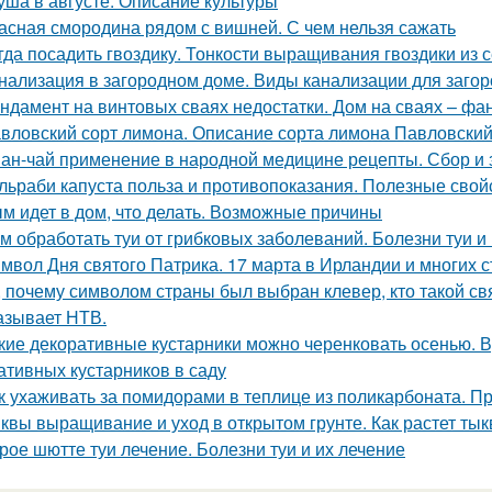
уша в августе. Описание культуры
асная смородина рядом с вишней. С чем нельзя сажать
гда посадить гвоздику. Тонкости выращивания гвоздики из 
нализация в загородном доме. Виды канализации для заго
ндамент на винтовых сваях недостатки. Дом на сваях – фа
вловский сорт лимона. Описание сорта лимона Павловски
ан-чай применение в народной медицине рецепты. Сбор и 
льраби капуста польза и противопоказания. Полезные свой
м идет в дом, что делать. Возможные причины
м обработать туи от грибковых заболеваний. Болезни туи и
мвол Дня святого Патрика. 17 марта в Ирландии и многих с
, почему символом страны был выбран клевер, кто такой св
азывает НТВ.
кие декоративные кустарники можно черенковать осенью. 
ативных кустарников в саду
к ухаживать за помидорами в теплице из поликарбоната. П
квы выращивание и уход в открытом грунте. Как растет ты
рое шютте туи лечение. Болезни туи и их лечение