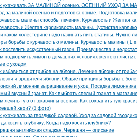
к ухаживать ЗА МАЛИНОЙ осенью. ОСЕННИЙ УХОД ЗА М
од за малиной осенью и подготовка к зиме. Подготовка мал
рчавость малины способы лечения. Курчавость и Желтая к
рчавость и Желтая карликовость малины. Кустистая карлик
и каком холестерине надо начинать пить статины. Нужно л
ры борьбы с курчавостью малины. Курчавость малины ( L eaf 
к постелить искусственный газон. Преимущества и недоста
м подкормить лимон в домашних условиях желтеют листья.
ые с уходом
к избавиться от грибов на яблоне. Лечение яблони от гриба
лезни и вредители яблони. Общие принципы борьбы с боле
онский лимонник выращивание и уход. Посадка лимонника 
мый вкусный гранат. Как выбрать спелый гранат в магазин
м лечить тую от ржавчины осенью. Как сохранить тую краси
евшей хвои? (3 фото)
к ухаживать за гвоздикой садовой. Уход за садовой гвоздик
гда косить клубнику. Когда надо косить клубнику?
решня английская сладкая. Черешня — описание