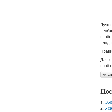
Лучше
необх
свойс
плоды
Прави
Для х
слой 
читат
Пос
1.
Обр
2.
5 с