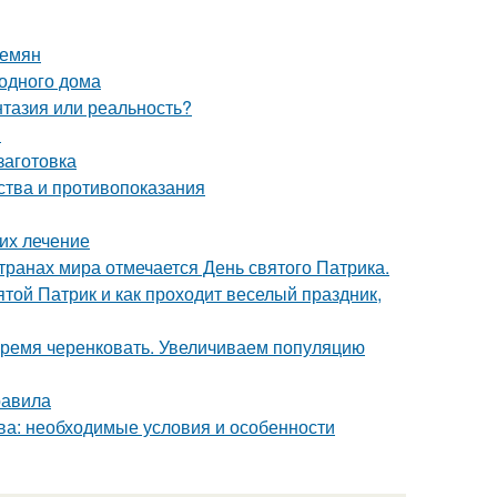
семян
родного дома
нтазия или реальность?
й
заготовка
ства и противопоказания
 их лечение
транах мира отмечается День святого Патрика.
ятой Патрик и как проходит веселый праздник,
Время черенковать. Увеличиваем популяцию
равила
ква: необходимые условия и особенности