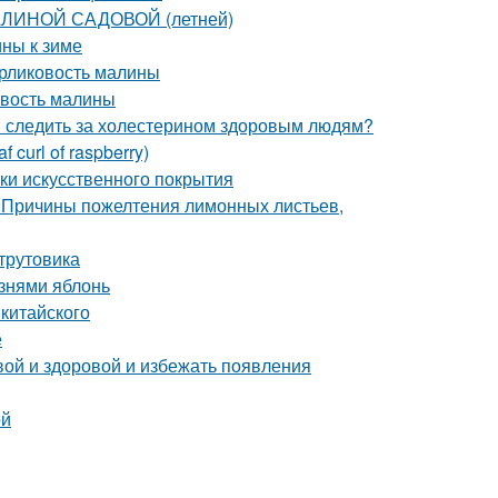
АЛИНОЙ САДОВОЙ (летней)
ины к зиме
арликовость малины
овость малины
и следить за холестерином здоровым людям?
curl of raspberry)
тки искусственного покрытия
 Причины пожелтения лимонных листьев,
-трутовика
знями яблонь
китайского
е
вой и здоровой и избежать появления
ой