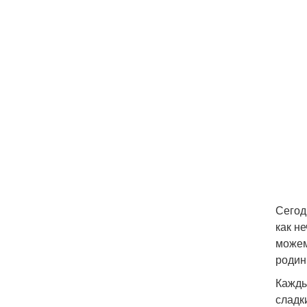
Сегод
как н
можем
родин
Кажды
сладк