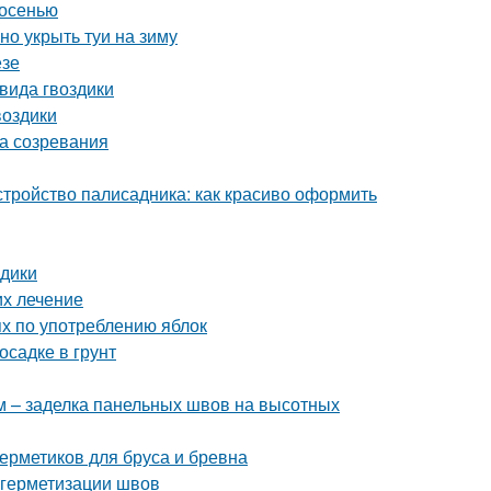
 осенью
но укрыть туи на зиму
езе
вида гвоздики
воздики
ка созревания
стройство палисадника: как красиво оформить
здики
их лечение
ях по употреблению яблок
осадке в грунт
 – заделка панельных швов на высотных
ерметиков для бруса и бревна
 герметизации швов