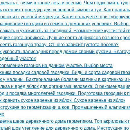
 делать с туями в конце лета и осенью. Чем подкормить тую
ь осенних процедур для успешной зимовки туи. Как правиль
ошок из сушеной медведки. Как используется при туберкул
ащивание гвоздики из семян в домашних условиях. Выбор 
 сажать и ухаживать за гвоздикой. Размножение кустистой г
дние сорта абрикоса. Лучшие сорта абрикосов разного сро
 сеять газонную траву. От чего зависит густота посева?
к украсить палисадник перед домом своими руками. Благоу
адебный участок
ормление газонов на дачном участке. Выбор места
хника посадки садовой гвоздики. Виды и сорта садовой гво
к у малины. Бактериальные болезни малины в картинках и 
льза и вред яблок для организма человека. О рекомендаци
од и посадка многолетней гвоздики. Подготовка гвоздики к п
к хранить сухое варенье из яблок. Сухое варенье из яблок
струкция по герметизации швов. Промышленный альпинизм
ях
делка швов деревянного дома герметиком. Топ акриловых г
плый шов утепление для деревянного дома. Инструкция по