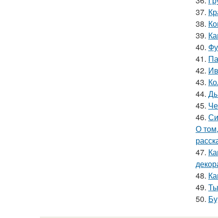
36.
Гр
37.
Кр
38.
Ко
39.
Ка
40.
Фу
41.
Па
42.
Ив
43.
Ко
44.
Ды
45.
Че
46.
Си
О том
расск
47.
Ка
декор
48.
Ка
49.
Ты
50.
Бу