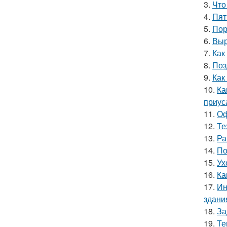
3.
Что
4.
Пят
5.
Пор
6.
Выр
7.
Как
8.
Поз
9.
Как
10.
Ка
приус
11.
Оф
12.
Те
13.
Ра
14.
По
15.
Ух
16.
Ка
17.
Ин
здани
18.
За
19.
Те