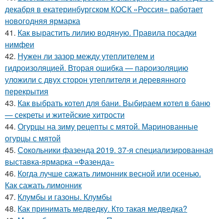
декабря в екатеринбургском КОСК «Россия» работает
новогодняя ярмарка
41.
Как вырастить лилию водяную. Правила посадки
нимфеи
42.
Нужен ли зазор между утеплителем и
гидроизоляцией. Вторая ошибка — пароизоляцию
уложили с двух сторон утеплителя и деревянного
перекрытия
43.
Как выбрать котел для бани. Выбираем котел в баню
— секреты и житейские хитрости
44.
Огурцы на зиму рецепты с мятой. Маринованные
огурцы с мятой
45.
Сокольники фазенда 2019. 37-я специализированная
выставка-ярмарка «Фазенда»
46.
Когда лучше сажать лимонник весной или осенью.
Как сажать лимонник
47.
Клумбы и газоны. Клумбы
48.
Как принимать медведку. Кто такая медведка?