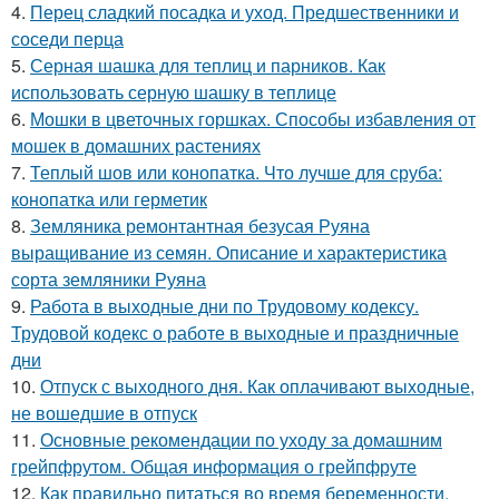
4.
Перец сладкий посадка и уход. Предшественники и
соседи перца
5.
Серная шашка для теплиц и парников. Как
использовать серную шашку в теплице
6.
Мошки в цветочных горшках. Способы избавления от
мошек в домашних растениях
7.
Теплый шов или конопатка. Что лучше для сруба:
конопатка или герметик
8.
Земляника ремонтантная безусая Руяна
выращивание из семян. Описание и характеристика
сорта земляники Руяна
9.
Работа в выходные дни по Трудовому кодексу.
Трудовой кодекс о работе в выходные и праздничные
дни
10.
Отпуск с выходного дня. Как оплачивают выходные,
не вошедшие в отпуск
11.
Основные рекомендации по уходу за домашним
грейпфрутом. Общая информация о грейпфруте
12.
Как правильно питаться во время беременности.