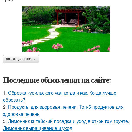
читать дальше →
Последние обновления на сайте:
1.
Обрезка курильского чая когда и как. Когда лучше
обрезать?
2.
Продукты для здоровья печени. Топ-5 продуктов для
здоровья печени
3.
Лимонник китайский посадка и уход в открытом грунте.
Лимонник выращивание и уход