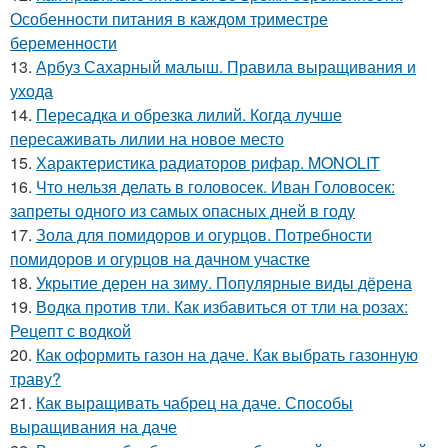
Особенности питания в каждом триместре
беременности
13.
Арбуз Сахарный малыш. Правила выращивания и
ухода
14.
Пересадка и обрезка лилий. Когда лучше
пересаживать лилии на новое место
15.
Характеристика радиаторов рифар. MONOLIT
16.
Что нельзя делать в головосек. Иван Головосек:
запреты одного из самых опасных дней в году
17.
Зола для помидоров и огурцов. Потребности
помидоров и огурцов на дачном участке
18.
Укрытие дерен на зиму. Популярные виды дёрена
19.
Водка против тли. Как избавиться от тли на розах:
Рецепт с водкой
20.
Как оформить газон на даче. Как выбрать газонную
траву?
21.
Как выращивать чабрец на даче. Способы
выращивания на даче