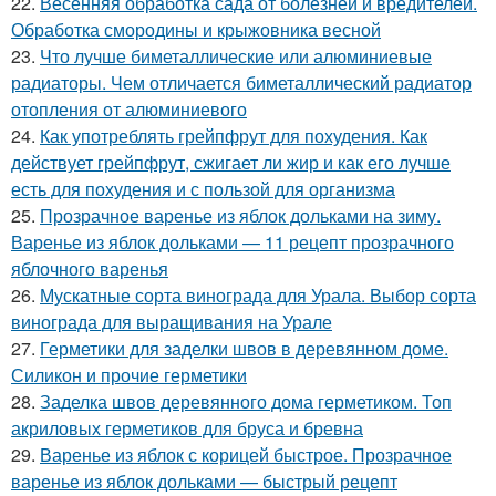
22.
Весенняя обработка сада от болезней и вредителей.
Обработка смородины и крыжовника весной
23.
Что лучше биметаллические или алюминиевые
радиаторы. Чем отличается биметаллический радиатор
отопления от алюминиевого
24.
Как употреблять грейпфрут для похудения. Как
действует грейпфрут, сжигает ли жир и как его лучше
есть для похудения и с пользой для организма
25.
Прозрачное варенье из яблок дольками на зиму.
Варенье из яблок дольками — 11 рецепт прозрачного
яблочного варенья
26.
Мускатные сорта винограда для Урала. Выбор сорта
винограда для выращивания на Урале
27.
Герметики для заделки швов в деревянном доме.
Силикон и прочие герметики
28.
Заделка швов деревянного дома герметиком. Топ
акриловых герметиков для бруса и бревна
29.
Варенье из яблок с корицей быстрое. Прозрачное
варенье из яблок дольками — быстрый рецепт