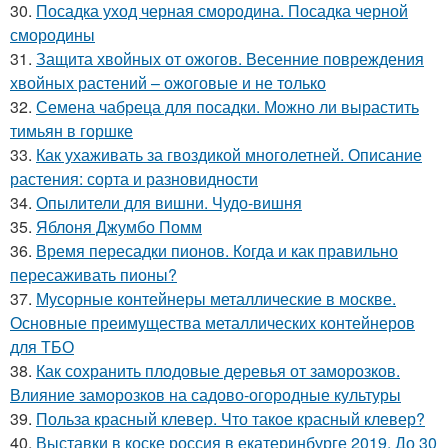
30.
Посадка уход черная смородина. Посадка черной
смородины
31.
Защита хвойных от ожогов. Весенние повреждения
хвойных растений – ожоговые и не только
32.
Семена чабреца для посадки. Можно ли вырастить
тимьян в горшке
33.
Как ухаживать за гвоздикой многолетней. Описание
растения: сорта и разновидности
34.
Опылители для вишни. Чудо-вишня
35.
Яблоня Джумбо Помм
36.
Время пересадки пионов. Когда и как правильно
пересаживать пионы?
37.
Мусорные контейнеры металлические в москве.
Основные преимущества металлических контейнеров
для ТБО
38.
Как сохранить плодовые деревья от заморозков.
Влияние заморозков на садово-огородные культуры
39.
Польза красный клевер. Что такое красный клевер?
40.
Выставки в коске россия в екатеринбурге 2019. До 30