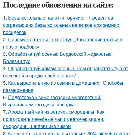
Последние обновления на сайте:
1.
Безалкогольные напитки горячие. 11 рецептов
согревающих безалкогольных напитков для зимних
посиделок
2.
Почему желтеет и сохнет туя. Добавление статьи в
новую подборку
3.
Обработка туй осенью Бордосской жидкостью.
Болезни туи
4.
Обработка туй хомом осенью. Чем обработать тую от
болезней и вредителей осенью?
5.
Как вырастить тую из семян в домашних.. Способы
размножения
6.
Подготовка к зиме гвоздики многолетней.
Выращиваем гвоздики: посадка
7.
Ароматный чай из веточек смородины. Как
приготовить лечебные чаи из веточек вишни,
смородины, шиповника зимой
8.
Как успеть отдохнуть за выходные. 80% людей грустят