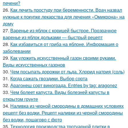
печени?
26.
Как лечить простуду при беременности. Врач назвал
нужные к покупке лекарства для лечения «Омикрона» на
дому
27.
Варенье из яблок с корицей быстрое. Прозрачное
варенье из яблок дольками — быстрый рецепт
28.
Как избавиться от гриба на яблоне. Информация о
заболевании
29.
Как уложить искусственный газон своими руками.
Виды искусственных газонов
30.
Чем посыпать дорожки от льда. Хлорид натрия (соль)
31.
Когда сажать гвоздики. Выбор сорта
32.
Арагонеш сорт винограда. Entries by tag: aragonez
33.
Чем болеет капуста. Виды болезней капусты в
открытом грунте
34.
Наливка из черной смородины в домашних условиях
рецепт без водки. Рецепт наливки из черной смородины
без водки, пошагово с фото
35.
Технология производства тротуарной плитки в