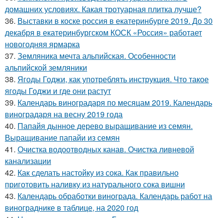
домашних условиях. Какая тротуарная плитка лучше?
36.
Выставки в коске россия в екатеринбурге 2019. До 30
декабря в екатеринбургском КОСК «Россия» работает
новогодняя ярмарка
37.
Земляника мечта альпийская. Особенности
альпийской земляники
38.
Ягоды Годжи, как употреблять инструкция. Что такое
ягоды Годжи и где они растут
39.
Календарь виноградаря по месяцам 2019. Календарь
виноградаря на весну 2019 года
40.
Папайя дынное дерево выращивание из семян.
Выращивание папайи из семян
41.
Очистка водоотводных канав. Очистка ливневой
канализации
42.
Как сделать настойку из сока. Как правильно
приготовить наливку из натурального сока вишни
43.
Календарь обработки винограда. Календарь работ на
винограднике в таблице, на 2020 год