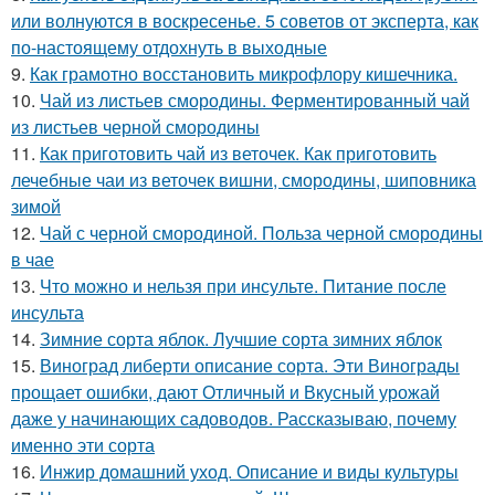
или волнуются в воскресенье. 5 советов от эксперта, как
по-настоящему отдохнуть в выходные
9.
Как грамотно восстановить микрофлору кишечника.
10.
Чай из листьев смородины. Ферментированный чай
из листьев черной смородины
11.
Как приготовить чай из веточек. Как приготовить
лечебные чаи из веточек вишни, смородины, шиповника
зимой
12.
Чай с черной смородиной. Польза черной смородины
в чае
13.
Что можно и нельзя при инсульте. Питание после
инсульта
14.
Зимние сорта яблок. Лучшие сорта зимних яблок
15.
Виноград либерти описание сорта. Эти Винограды
прощает ошибки, дают Отличный и Вкусный урожай
даже у начинающих садоводов. Рассказываю, почему
именно эти сорта
16.
Инжир домашний уход. Описание и виды культуры