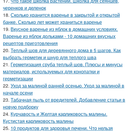
17.
Что такое школка растений. Школка для сеянцев,
черенков и деленок
18.
Сколько хранится варенье в закрытой и открытой
банке. Сколько лет может храниться варенье
19.
Вкусное варенье из яблок в домашних условиях.
Варенье из яблок дольками - 10 домашних вкусных
рецептов приготовления
20.
Теплый шов для деревянного дома в 5 шагов. Как
выбрать герметик и шнур для теплого шва
21.
Герметизация сруба теплый шов. Плюсы и минусы
материалов, используемых для конопатки и
герметизации
22.
Уход за малиной ранней осенью. Уход за малиной в
начале осени
23.
Табачная пыль от вредителей. Добавление статьи в
новую подборку
24.
Курчавость и Желтая карликовость малины.
Кустистая карликовость малины
25.
10 продуктов для здоровья печени. Что нельзя