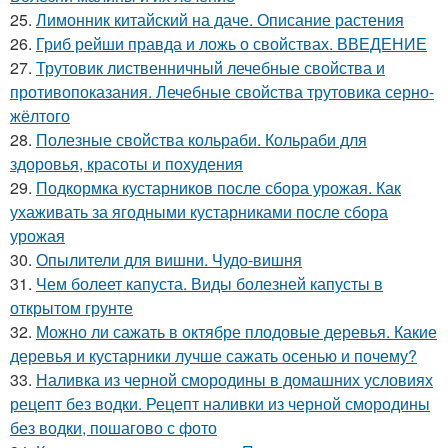
25.
Лимонник китайский на даче. Описание растения
26.
Гриб рейши правда и ложь о свойствах. ВВЕДЕНИЕ
27.
Трутовик лиственничный лечебные свойства и
противопоказания. Лечебные свойства трутовика серно-
жёлтого
28.
Полезные свойства кольраби. Кольраби для
здоровья, красоты и похудения
29.
Подкормка кустарников после сбора урожая. Как
ухаживать за ягодными кустарниками после сбора
урожая
30.
Опылители для вишни. Чудо-вишня
31.
Чем болеет капуста. Виды болезней капусты в
открытом грунте
32.
Можно ли сажать в октябре плодовые деревья. Какие
деревья и кустарники лучше сажать осенью и почему?
33.
Наливка из черной смородины в домашних условиях
рецепт без водки. Рецепт наливки из черной смородины
без водки, пошагово с фото