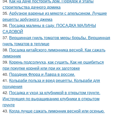
34.
Как на даче построить дом. Порядок и этапы
строительства дачного домика
35.
Арбузное варенье из мякоти с апельсином. Лучшие
рецепты арбузного джема
36.
Посадка малины в саду. ПОСАДКА МАЛИНЫ
САДОВОЙ
37.
Вершинная гниль томатов меры борьбы. Вершинная
гниль томатов в теплице
38.
Посадка китайского лимонника весной. Как сажать
лимонник
39.
Корень подсолнуха, как сушить. Как не ошибиться
при покупке корней или при их заготовке
40.
Праздник Флора и Лавра в россии.
41.
Кольраби польза и вред рецепты. Кольраби для
похудения
42.
Посадка и уход за клубникой в открытом грунте.
Инструкция по выращиванию клубники в открытом
грунте
43.
Когда лучше сажать лимонник весной или осенью.