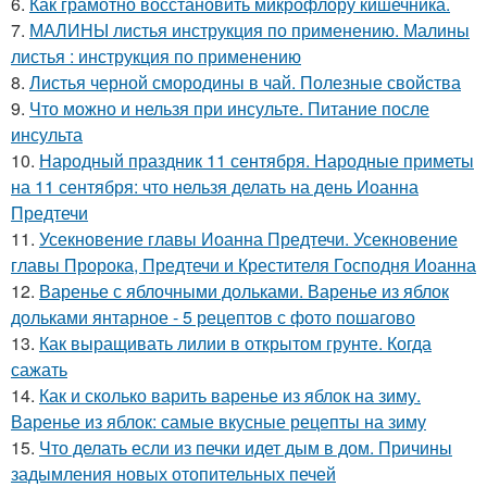
6.
Как грамотно восстановить микрофлору кишечника.
7.
МАЛИНЫ листья инструкция по применению. Малины
листья : инструкция по применению
8.
Листья черной смородины в чай. Полезные свойства
9.
Что можно и нельзя при инсульте. Питание после
инсульта
10.
Народный праздник 11 сентября. Народные приметы
на 11 сентября: что нельзя делать на день Иоанна
Предтечи
11.
Усекновение главы Иоанна Предтечи. Усекновение
главы Пророка, Предтечи и Крестителя Господня Иоанна
12.
Варенье с яблочными дольками. Варенье из яблок
дольками янтарное - 5 рецептов с фото пошагово
13.
Как выращивать лилии в открытом грунте. Когда
сажать
14.
Как и сколько варить варенье из яблок на зиму.
Варенье из яблок: самые вкусные рецепты на зиму
15.
Что делать если из печки идет дым в дом. Причины
задымления новых отопительных печей