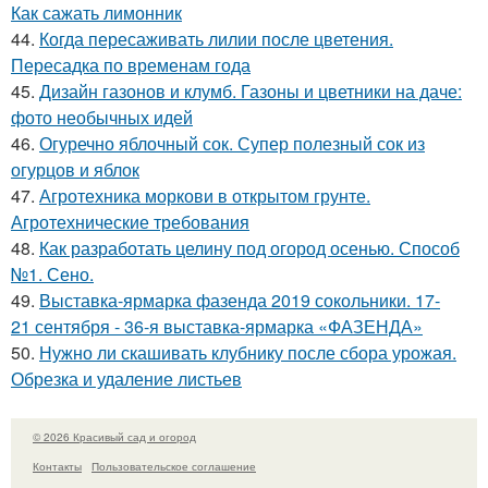
Как сажать лимонник
44.
Когда пересаживать лилии после цветения.
Пересадка по временам года
45.
Дизайн газонов и клумб. Газоны и цветники на даче:
фото необычных идей
46.
Огуречно яблочный сок. Супер полезный сок из
огурцов и яблок
47.
Агротехника моркови в открытом грунте.
Агротехнические требования
48.
Как разработать целину под огород осенью. Способ
№1. Сено.
49.
Выставка-ярмарка фазенда 2019 сокольники. 17-
21 сентября - 36-я выставка-ярмарка «ФАЗЕНДА»
50.
Нужно ли скашивать клубнику после сбора урожая.
Обрезка и удаление листьев
© 2026 Красивый сад и огород
Контакты
Пользовательское соглашение