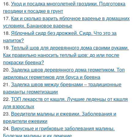
16.
Уход и посадка многолетней гвоздики. Подготовка
гвоздики к посадке в грунт
17.
Как и сколько варить яблочное варенье в домашних
условиях. Банановое варенье
18.
Яблочный сидр без дрожжей. Сидр. Что это за
напиток?
19.
Теплый шов для деревянного дома своими руками.
Как правильно наносить теплый шов: до или после
покраски бревна?
20.
Заделка швов деревянного дома герметиком. Топ
акриловых герметиков для бруса и бревна
21.
Заделка швов между бревнами – традиционные
варианты герметизации
22.
ТОП лекарств от кашля. Лучшие леденцы от кашля
для взрослых
23.
Вредители малины и ежевики. Заболевания и
вредители ежевики
24.
Вирусные и грибковые заболевания малины.
Болезни малины и их лечение