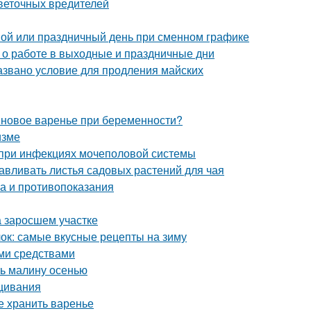
цветочных вредителей
ной или праздничный день при сменном графике
с о работе в выходные и праздничные дни
азвано условие для продления майских
новое варенье при беременности?
изме
 при инфекциях мочеполовой системы
тавливать листья садовых растений для чая
ва и противопоказания
на заросшем участке
блок: самые вкусные рецепты на зиму
ми средствами
ть малину осенью
ащивания
е хранить варенье