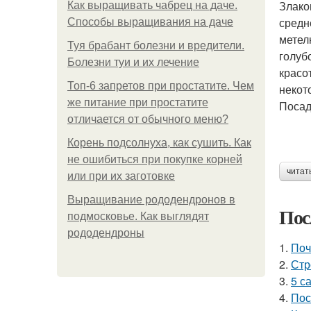
Злако
Как выращивать чабрец на даче.
средн
Способы выращивания на даче
метел
Туя брабант болезни и вредители.
голуб
Болезни туи и их лечение
красо
Топ-6 запретов при простатите. Чем
некот
же питание при простатите
Посад
отличается от обычного меню?
Корень подсолнуха, как сушить. Как
не ошибиться при покупке корней
читат
или при их заготовке
Выращивание рододендронов в
Пос
подмосковье. Как выглядят
рододендроны
1.
Поч
2.
Стр
3.
5 с
4.
Пос