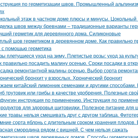
струкция по герметизации швов. Промышленный альпинизм
ях
кольный этаж в частном доме плюсы и минусы. Цокольный 
делка швов между бревнами – традиционные варианты гер
чший герметик для деревянного дома. Силиконовые
плый шов герметиком в деревянном доме. Как правильно 
 с помощью герметика
зы плетущиеся уход на зиму. Плетистые розы: уход за культ
к правильно посадить малину осенью. Сроки посадки в отк
садка ремонтантной малины осенью. Выбор сорта ремонт
онический бронхит у взрослых. Хронический бронхит
жаем китайский лимонник семенами и другими способами.
иб трутовик или грибы в качестве удобрения. Полезные сво
фунгин инструкция по применению. Инструкция по прим
продуктов для здоровья щитовидки. Полезное питание для
кие травы нельзя смешивать друг с другом таблица. Фитоте
мние сорта яблонь с длительным сроком хранения плодов. 
асная смородина рядом с вишней. С чем нельзя сажать
рметизация швов деревянных домов. Способы герметизаци