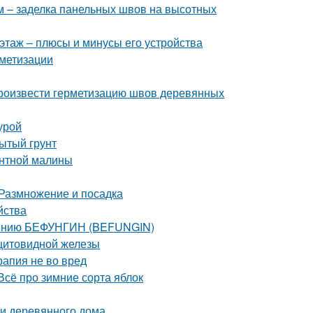
 – заделка панельных швов на высотных
этаж – плюсы и минусы его устройства
метизации
произвести герметизацию швов деревянных
урой
рытый грунт
антной малины
 Размножение и посадка
йства
енению БЕФУНГИН (BEFUNGIN)
 щитовидной железы
рапия не во вред
Всё про зимние сорта яблок
и деревянного дома