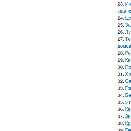
23.
Ин
здани
24.
Цо
25.
За
26.
Лу
27.
Тё
домов
28.
Ро
29.
Ка
30.
По
31.
Хр
32.
Са
33.
Гр
34.
Бе
35.
5 
36.
Ка
37.
Зи
38.
Кр
39.
Ге