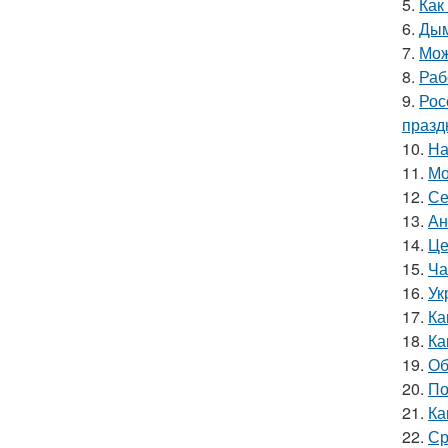
5.
Как
6.
Дым
7.
Мож
8.
Раб
9.
Рос
празд
10.
На
11.
Мо
12.
Се
13.
Ан
14.
Це
15.
Ча
16.
Ук
17.
Ка
18.
Ка
19.
Об
20.
По
21.
Ка
22.
Ср