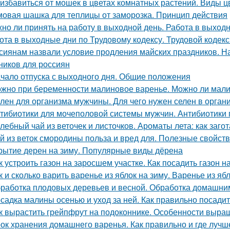
 избавиться от мошек в цветах комнатных растений. Виды 
овая шашка для теплицы от заморозка. Принцип действия
но ли принять на работу в выходной день. Работа в выход
ота в выходные дни по Трудовому кодексу. Трудовой кодек
сиянам назвали условие продления майских праздников. Н
ников для россиян
чало отпуска с выходного дня. Общие положения
жно при беременности малиновое варенье. Можно ли мали
лен для организма мужчины. Для чего нужен селен в орган
тибиотики для мочеполовой системы мужчин. Антибиотики
лебный чай из веточек и листочков. Ароматы лета: как заго
й из веток смородины польза и вред для. Полезные свойст
рытие дерен на зиму. Популярные виды дёрена
к устроить газон на заросшем участке. Как посадить газон 
к и сколько варить варенье из яблок на зиму. Варенье из я
работка плодовых деревьев и весной. Обработка домашни
садка малины осенью и уход за ней. Как правильно посади
к вырастить грейпфрут на подоконнике. Особенности выр
ок хранения домашнего варенья. Как правильно и где лучш