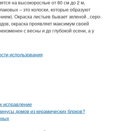
тся на высокорослые от 80 см до 2 м,
злаковых – это колоски, которые образуют
нием). Окраска листьев бывает зеленой , серо-
идов, окраска проявляет максимум своей
неизменен с весны и до глубокой осени, а у
их исправление
минусы домов из керамических блоков?
йных