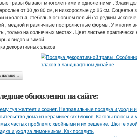
вые травы бывают многолетними и однолетними . Злаки деля
ерослые от 30 до 80 см, и низкорослые до 25 см. Соцветья 
ки и колосья, стебель в основном полый (за редким исключе
ой , медной и различные пестролистные формы. У многих в
ты, только на солнечных местах . Цвет листьев практически 
орых видов и зимой.
ка декоративных злаков
ь дальше →
ледние обновления на сайте:
ему туя желтеет и сохнет. Неправильные посадка и уход и 
оительство дома из керамических блоков. Каковы плюсы и 
амых частых проблем с хвойными и их решение. Шютте хво
адка и уход за лимонником. Как посадить