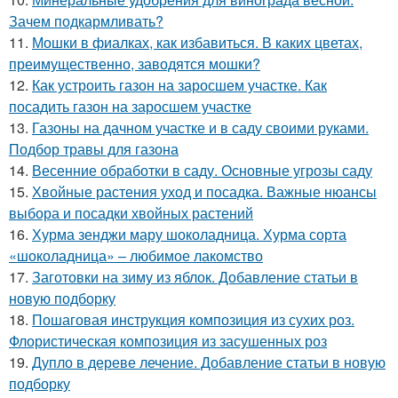
Зачем подкармливать?
11.
Мошки в фиалках, как избавиться. В каких цветах,
преимущественно, заводятся мошки?
12.
Как устроить газон на заросшем участке. Как
посадить газон на заросшем участке
13.
Газоны на дачном участке и в саду своими руками.
Подбор травы для газона
14.
Весенние обработки в саду. Основные угрозы саду
15.
Хвойные растения уход и посадка. Важные нюансы
выбора и посадки хвойных растений
16.
Хурма зенджи мару шоколадница. Хурма сорта
«шоколадница» – любимое лакомство
17.
Заготовки на зиму из яблок. Добавление статьи в
новую подборку
18.
Пошаговая инструкция композиция из сухих роз.
Флористическая композиция из засушенных роз
19.
Дупло в дереве лечение. Добавление статьи в новую
подборку