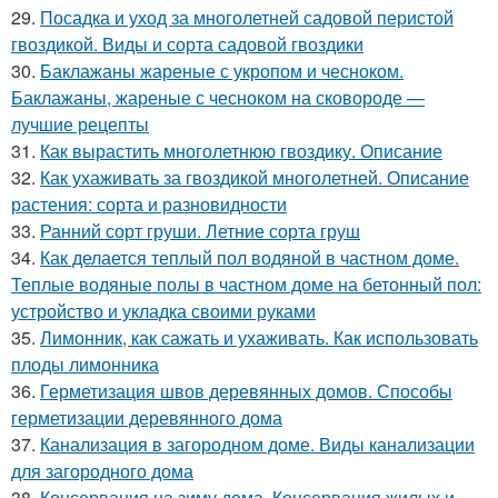
29.
Посадка и уход за многолетней садовой перистой
гвоздикой. Виды и сорта садовой гвоздики
30.
Баклажаны жареные с укропом и чесноком.
Баклажаны, жареные с чесноком на сковороде —
лучшие рецепты
31.
Как вырастить многолетнюю гвоздику. Описание
32.
Как ухаживать за гвоздикой многолетней. Описание
растения: сорта и разновидности
33.
Ранний сорт груши. Летние сорта груш
34.
Как делается теплый пол водяной в частном доме.
Теплые водяные полы в частном доме на бетонный пол:
устройство и укладка своими руками
35.
Лимонник, как сажать и ухаживать. Как использовать
плоды лимонника
36.
Герметизация швов деревянных домов. Способы
герметизации деревянного дома
37.
Канализация в загородном доме. Виды канализации
для загородного дома
38.
Консервация на зиму дома. Консервация жилых и