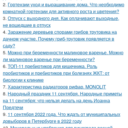
2.
Гортензии уход и выращивание дома. Что необходимо
комнатной гортензии для активного роста и цветения?
3.
Отпуск с выходного дня. Как оплачивают выходные,
не вошедшие в отпуск
4.
Заражение деревьев спорами грибов трутовика на
дачном участке. Почему гриб-трутовик появляется в
саду?
5.
Можно при беременности малиновое варенье. Можно
ли малиновое варенье при беременности?
6.
ТОП-11 пребиотиков для кишечника. Роль
пробиотиков и пребиотиков при болезнях ЖКТ: от
биологии к клинике
7.
Характеристика радиаторов рифар. MONOLIT
8.
Народный праздник 11 сентября. Народные приметы
на 11 сентября: что нельзя делать на день Иоанна
Предтечи
9.
11 сентября 2022 года. Что ждать от муниципальных
довыборов в Петербурге в 2022 году
10.
Минеральные удобрения для винограда весной.