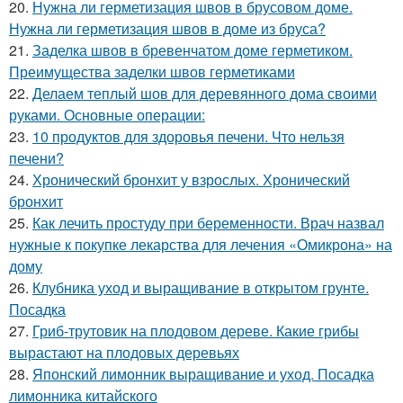
20.
Нужна ли герметизация швов в брусовом доме.
Нужна ли герметизация швов в доме из бруса?
21.
Заделка швов в бревенчатом доме герметиком.
Преимущества заделки швов герметиками
22.
Делаем теплый шов для деревянного дома своими
руками. Основные операции:
23.
10 продуктов для здоровья печени. Что нельзя
печени?
24.
Хронический бронхит у взрослых. Хронический
бронхит
25.
Как лечить простуду при беременности. Врач назвал
нужные к покупке лекарства для лечения «Омикрона» на
дому
26.
Клубника уход и выращивание в открытом грунте.
Посадка
27.
Гриб-трутовик на плодовом дереве. Какие грибы
вырастают на плодовых деревьях
28.
Японский лимонник выращивание и уход. Посадка
лимонника китайского