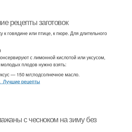
ие рецепты заготовок
 к говядине или птице, к пюре. Для длительного
м
консервируют с лимонной кислотой или уксусом,
г молодых плодов нужно взять:
;уксус — 150 мл;подсолнечное масло.
ажаны с чесноком на зиму без