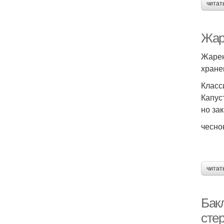
читат
Жар
Жарен
хране
Класс
Капус
но за
чесно
читат
Бак
сте