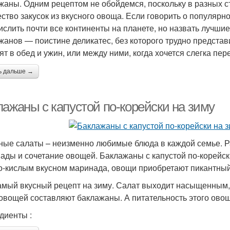
жаны. Одним рецептом не обойдемся, поскольку в разных стр
ство закусок из вкусного овоща. Если говорить о популярно
ислить почти все континенты на планете, но назвать лучши
жанов — поистине деликатес, без которого трудно представи
ят в обед и ужин, или между ними, когда хочется слегка пере
ь дальше →
лажаны с капустой по-корейски на зиму
ые салаты – неизменно любимые блюда в каждой семье. 
ады и сочетание овощей. Баклажаны с капустой по-корейс
о-кислым вкусном маринада, овощи приобретают пикантный 
амый вкусный рецепт на зиму. Салат выходит насыщенным,
овощей составляют баклажаны. А питательность этого овощ
диенты :