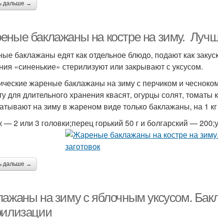
ь дальше →
еные баклажаны на костре на зиму. Лучш
ые баклажаны едят как отдельное блюдо, подают как закуску
ния «синенькие» стерилизуют или закрывают с уксусом.
ические жареные баклажаны на зиму с перчиком и чесноко
ту для длительного хранения квасят, огурцы солят, томаты 
катывают на зиму в жареном виде только баклажаны, на 1 к
к — 2 или 3 головки;перец горький 50 г и болгарский — 200
ь дальше →
лажаны на зиму с яблочным уксусом. Бакл
рилизации