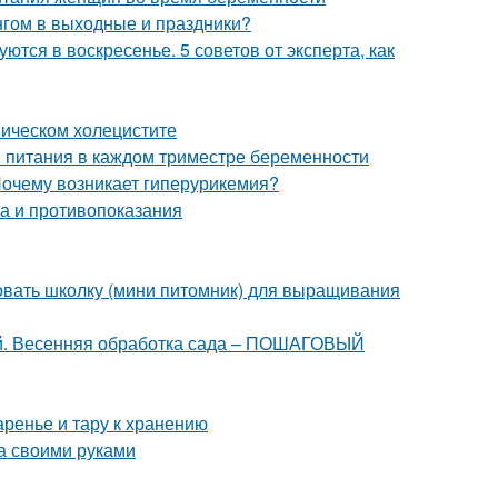
нгом в выходные и праздники?
ются в воскресенье. 5 советов от эксперта, как
ническом холецистите
и питания в каждом триместре беременности
Почему возникает гиперурикемия?
ва и противопоказания
овать школку (мини питомник) для выращивания
ней. Весенняя обработка сада – ПОШАГОВЫЙ
аренье и тару к хранению
а своими руками