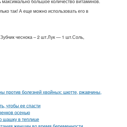
ь максимально большое количество витаминов.
лько так! А еще можно использовать его в
.Зубчик чеснока – 2 шт.Лук — 1 шт.Соль,
ы против болезней хвойных: шютте, ржавчины,
ть, чтобы ее спасти
ренков осенью
ю шашку в теплице
итания женщин во время беременности