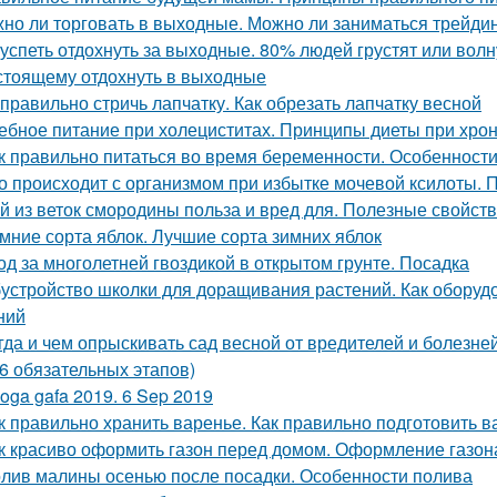
но ли торговать в выходные. Можно ли заниматься трейди
 успеть отдохнуть за выходные. 80% людей грустят или волну
стоящему отдохнуть в выходные
 правильно стричь лапчатку. Как обрезать лапчатку весной
ебное питание при холециститах. Принципы диеты при хро
к правильно питаться во время беременности. Особенност
о происходит с организмом при избытке мочевой ксилоты. 
й из веток смородины польза и вред для. Полезные свойст
мние сорта яблок. Лучшие сорта зимних яблок
од за многолетней гвоздикой в открытом грунте. Посадка
устройство школки для доращивания растений. Как оборуд
ний
гда и чем опрыскивать сад весной от вредителей и болез
(6 обязательных этапов)
oga gafa 2019. 6 Sep 2019
к правильно хранить варенье. Как правильно подготовить в
к красиво оформить газон перед домом. Оформление газон
лив малины осенью после посадки. Особенности полива