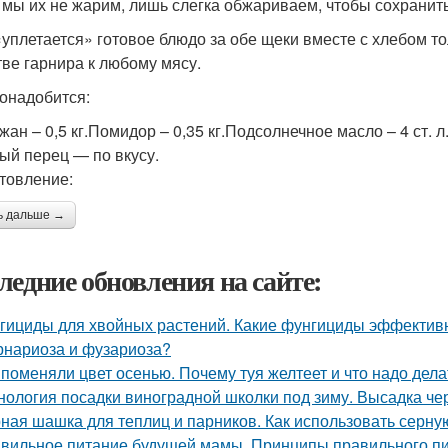
 мы их не жарим, лишь слегка обжариваем, чтобы сохранит
«уплетается» готовое блюдо за обе щеки вместе с хлебом то
тве гарнира к любому мясу.
онадобится:
жан – 0,5 кг.Помидор – 0,35 кг.Подсолнечное масло – 4 ст. л
ый перец — по вкусу.
товление:
ь дальше →
ледние обновления на сайте:
гициды для хвойных растений. Какие фунгициды эффективн
рнариоза и фузариоза?
 поменяли цвет осенью. Почему туя желтеет и что надо дела
нология посадки виноградной школки под зиму. Высадка че
ная шашка для теплиц и парников. Как использовать серну
вильное питание будущей мамы. Принципы правильного п