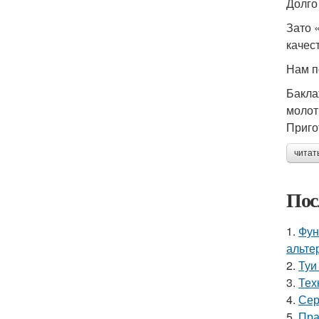
Долго
Зато 
качес
Нам п
Бакла
молот
Приго
читат
Пос
1.
Фун
альте
2.
Туи
3.
Тех
4.
Сер
5.
Пра