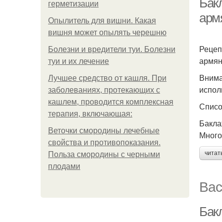
Бак
герметизации
арм
Опылитель для вишни. Какая
вишня может опылять черешню
Рецеп
Болезни и вредители туи. Болезни
армян
туи и их лечение
Внима
Лучшее средство от кашля. При
испол
заболеваниях, протекающих с
кашлем, проводится комплексная
Списо
терапия, включающая:
Бакла
Веточки смородины лечебные
Много
свойства и противопоказания.
читат
Польза смородины с черными
плодами
Вас
Бак