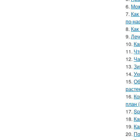
6.
Мож
7.
Как
по-на
8.
Как
9.
Леч
10.
Ка
11.
Чт
12.
Ча
13.
Зи
14.
Ух
15.
Об
расте
16.
Ко
план 
17.
Sp
18.
Ка
19.
Ка
20.
По