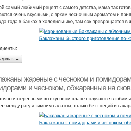
ой самый любимый рецепт с самого детства, мама так гото
аются очень вкусными, с ярким чесночным ароматом и прият
ода-года в банках в холодильнике, там сок превращается в 
диенты:
ь дальше →
лажаны жареные с чесноком и помидорам
идорами и чесноком, обжаренные на ско
точно интересными во вкусовом плане получаются любимые
ее между рагу и зимним салатом, только без специй и сахар