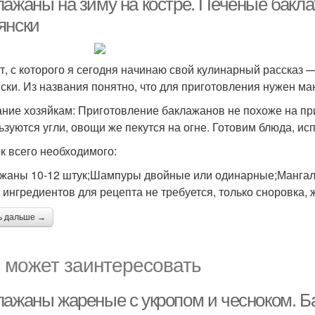
лажаны на зиму на костре. Печеные бакла
янски
т, с которого я сегодня начинаю свой кулинарный рассказ 
ски. Из названия понятно, что для приготовления нужен ман
ние хозяйкам: Приготовление баклажанов не похоже на п
ьзуются угли, овощи же пекутся на огне. Готовим блюда, и
к всего необходимого:
жаны 10-12 штук;Шампуры двойные или одинарные;Мангал
 ингредиентов для рецепта не требуется, только сноровка,
ь дальше →
 может заинтересовать
лажаны жареные с укропом и чесноком. Б