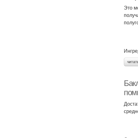
Это м
получ
полуг
Ингре
читат
Бак
пом
Доста
средн