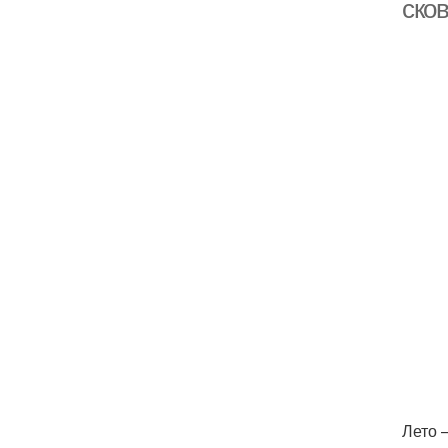
ско
Лето 