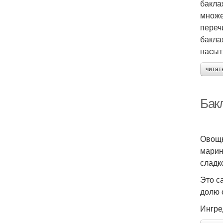
бакла
множе
переч
бакла
насыт
читат
Бак
Овощн
марин
сладк
Это с
долю 
Ингре