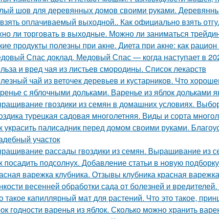
лый шов для деревянных домов своими руками. Деревянный
 взять оплачиваемый выходной.. Как официально взять отгу
но ли торговать в выходные. Можно ли заниматься трейди
кие продукты полезны при акне. Диета при акне: как рацион
довый Спас доклад. Медовый Спас — когда наступает в 202
льза и вред чая из листьев смородины. Список лекарств
лезный чай из веточек деревьев и кустарников. Что хороше
ренье с яблочными дольками. Варенье из яблок дольками я
ращивание гвоздики из семян в домашних условиях. Выбор
оздика турецкая садовая многолетняя. Виды и сорта многол
к украсить палисадник перед домом своими руками. Благоу
адебный участок
ращивание рассады гвоздики из семян. Выращивание из с
к посадить подсолнух. Добавление статьи в новую подборку
асная варежка клубника. Отзывы клубника красная варежк
нкости весенней обработки сада от болезней и вредителей
о такое капиллярный мат для растений. Что это такое, прин
ок годности варенья из яблок. Сколько можно хранить варе