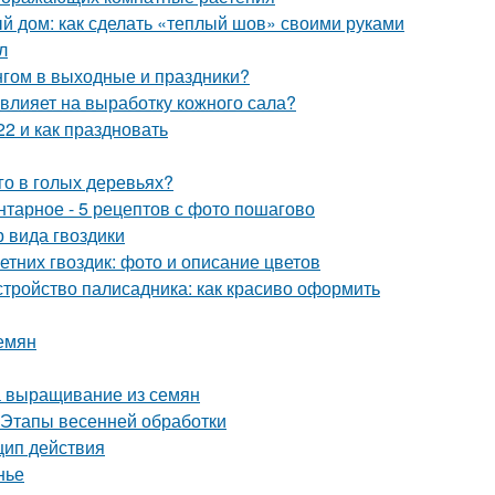
 дом: как сделать «теплый шов» своими руками
л
нгом в выходные и праздники?
 влияет на выработку кожного сала?
2 и как праздновать
го в голых деревьях?
нтарное - 5 рецептов с фото пошагово
 вида гвоздики
етних гвоздик: фото и описание цветов
стройство палисадника: как красиво оформить
емян
а выращивание из семян
. Этапы весенней обработки
цип действия
нье