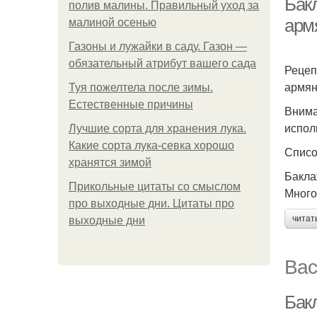
Бак
полив малины. Правильный уход за
арм
малиной осенью
Газоны и лужайки в саду. Газон —
обязательный атрибут вашего сада
Рецеп
армян
Туя пожелтела после зимы.
Естественные причины
Внима
испол
Лучшие сорта для хранения лука.
Какие сорта лука-севка хорошо
Списо
хранятся зимой
Бакла
Прикольные цитаты со смыслом
Много
про выходные дни. Цитаты про
читат
выходные дни
Вас
Бак