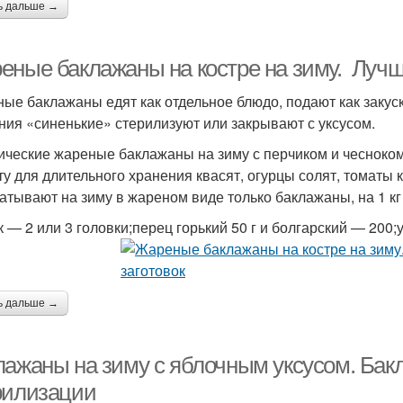
ь дальше →
еные баклажаны на костре на зиму. Лучш
ые баклажаны едят как отдельное блюдо, подают как закуску
ния «синенькие» стерилизуют или закрывают с уксусом.
ические жареные баклажаны на зиму с перчиком и чесноко
ту для длительного хранения квасят, огурцы солят, томаты 
катывают на зиму в жареном виде только баклажаны, на 1 к
к — 2 или 3 головки;перец горький 50 г и болгарский — 200
ь дальше →
лажаны на зиму с яблочным уксусом. Бакл
рилизации