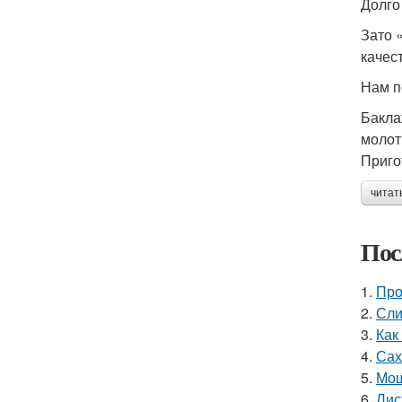
Долго
Зато 
качес
Нам п
Бакла
молот
Приго
читат
Пос
1.
Про
2.
Сли
3.
Как
4.
Сах
5.
Мош
6.
Лис