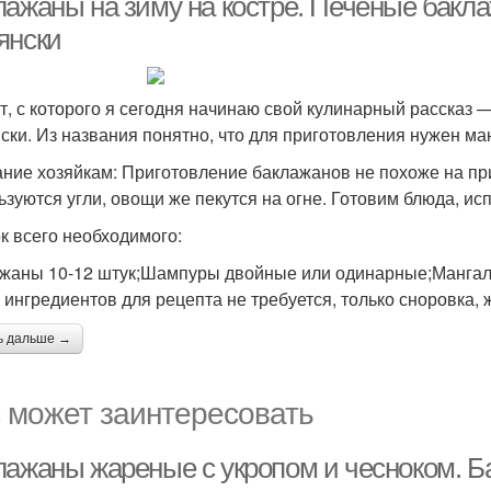
лажаны на зиму на костре. Печеные бакла
янски
т, с которого я сегодня начинаю свой кулинарный рассказ 
ски. Из названия понятно, что для приготовления нужен ман
ние хозяйкам: Приготовление баклажанов не похоже на п
ьзуются угли, овощи же пекутся на огне. Готовим блюда, и
к всего необходимого:
жаны 10-12 штук;Шампуры двойные или одинарные;Мангал
 ингредиентов для рецепта не требуется, только сноровка,
ь дальше →
 может заинтересовать
лажаны жареные с укропом и чесноком. Б