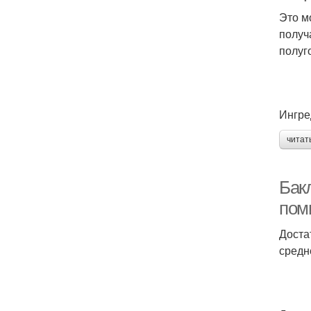
Это м
получ
полуг
Ингре
читат
Бак
пом
Доста
средн