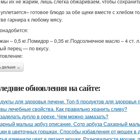
 мы их не жарим, лишь слегка обжариваем, чтобы сохранит
«уплетается» готовое блюдо за обе щеки вместе с хлебом то
тве гарнира к любому мясу.
онадобится:
жан – 0,5 кг.Помидор – 0,35 кг.Подсолнечное масло – 4 ст. л
ый перец — по вкусу.
товление:
ь дальше →
ледние обновления на сайте:
дукты для здоровья печени. Топ-5 продуктов для здоровья 
вы лечебные свойства. Как правильно хранить сливу?
 заделать дупло в орехе. Чем можно замазать?
арный малыш арбуз описание. Сотр арбуза Сахарный ма
ки в цветочных горшках. Способы избавления от мошек в
тья изменили цвет и летают мошки. Разновидности мошек,