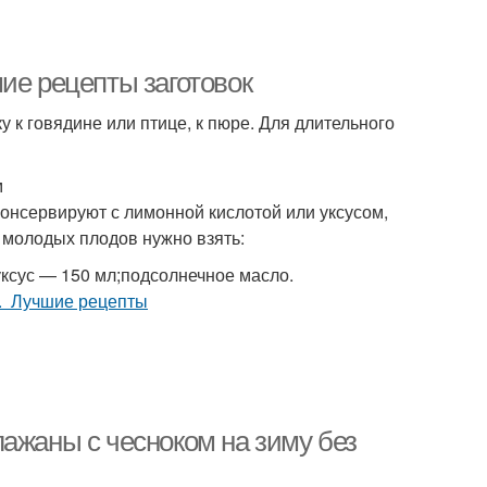
ие рецепты заготовок
 к говядине или птице, к пюре. Для длительного
м
консервируют с лимонной кислотой или уксусом,
г молодых плодов нужно взять:
;уксус — 150 мл;подсолнечное масло.
ажаны с чесноком на зиму без