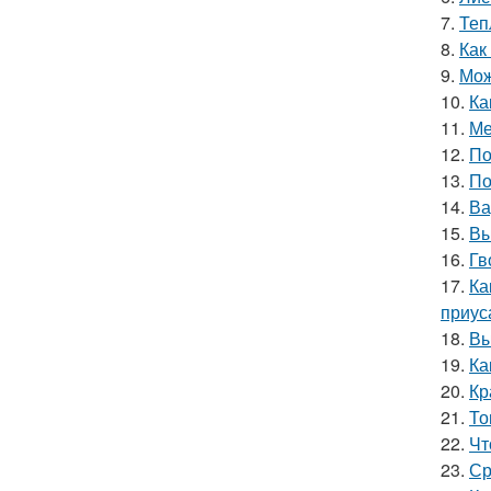
7.
Теп
8.
Как
9.
Мож
10.
Ка
11.
Ме
12.
По
13.
По
14.
Ва
15.
Вы
16.
Гв
17.
Ка
приус
18.
Вы
19.
Ка
20.
Кр
21.
То
22.
Чт
23.
Ср