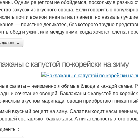
жаны. Одним рецептом не обойдемся, поскольку в разных стр
ство закусок из вкусного овоща. Если говорить о популярно
ислить почти все континенты на планете, но назвать лучши
жанов — поистине деликатес, без которого трудно представи
ят в обед и ужин, или между ними, когда хочется слегка пере
ь дальше →
лажаны с капустой по-корейски на зиму
ые салаты – неизменно любимые блюда в каждой семье. 
ады и сочетание овощей. Баклажаны с капустой по-корейс
о-кислым вкусном маринада, овощи приобретают пикантный 
амый вкусный рецепт на зиму. Салат выходит насыщенным,
овощей составляют баклажаны. А питательность этого овощ
диенты :