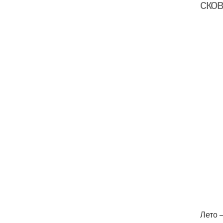
ско
Лето 