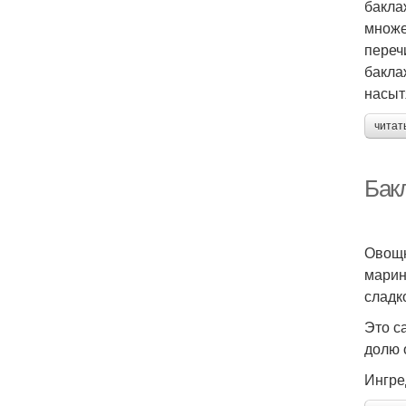
бакла
множе
переч
бакла
насыт
читат
Бак
Овощн
марин
сладк
Это с
долю 
Ингре