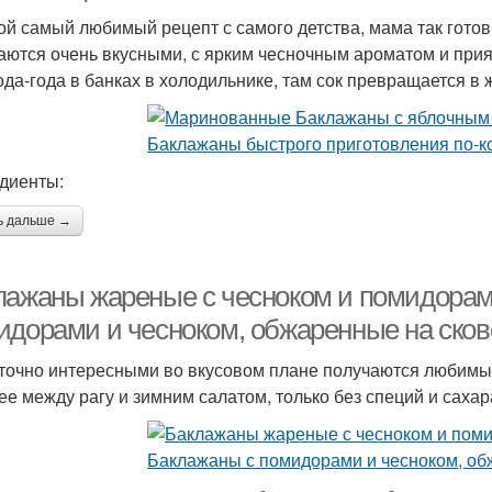
ой самый любимый рецепт с самого детства, мама так гото
аются очень вкусными, с ярким чесночным ароматом и прият
ода-года в банках в холодильнике, там сок превращается в 
диенты:
ь дальше →
лажаны жареные с чесноком и помидорам
идорами и чесноком, обжаренные на ско
точно интересными во вкусовом плане получаются любимые
ее между рагу и зимним салатом, только без специй и сахар