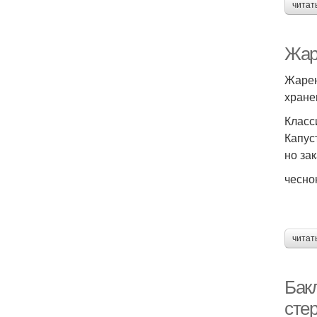
читат
Жар
Жарен
хране
Класс
Капус
но за
чесно
читат
Бак
сте