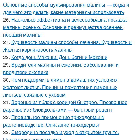
Основные способы мульчирования малины — когда и
для чего это делать, какие материалы использовать
26.
Насколько эффективна и целесообразна посадка
малины осенью. Основные преимущества осенней
посадки малины
27.
Курчавость малины способы лечения. Курчавость и
Желтая карликовость малины
28.
Когда день Макоши. День богини Макоши
29.
Вредители малины и ежевики. Заболевания и
вредители ежевики
30.
Чем подкормить лимон в домашних условиях
желтеют листья. Причины пожелтения лимонных
листьев, связные с уходом
31.
Варенье из яблок с корицей быстрое. Прозрачное
варенье из яблок дольками — быстрый рецепт
32.
Правильное применение триходермы в
растениеводстве. Описание триходермы
33.
Смородина посадка и уход в открытом грунте.
Подготовка почвы и ямы