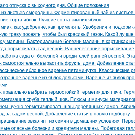
ало отпуска с выходного дня. Общие положения
 из листьев смородины. Ферментированный чай из листьев
ние сорта яблок. Лучшие сорта зимних яблок
миак, как удобрение, как применять. Удобрения и подкормк
кую траву посеять, чтобы был красивый газон. Какой лучше
к у малины. Бактериальные болезни малины в картинках и 
гда опрыскивать сад весной. Ранневесенние опрыскивание
работка сада от болезней и вредителей ранней весной. Эт
к самостоятельно вырастить фрукты дома. Добавление стат
ассическое яблочное варенье пятиминутка. Классические 
озрачное варенье из яблок дольками. Варенье из яблок п
ами
к правильно выбрать термостойкий герметик для печи. Герм
рметизация сруба теплый шов. Плюсы и минусы материалов
чем нужно герметизировать швы деревянных домов. Акри
од за садом весной. Добавление статьи в новую подборку
ращивание эвкалипт из семян в домашних условиях. Перес
мые опасные болезни и вредители малины. Побеговая гал