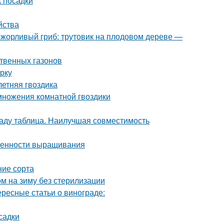
к посадки
йства
ожорливый гриб: трутовик на плодовом дереве —
ственных газонов
рку
летняя гвоздика
множения комнатной гвоздики
саду таблица. Наилучшая совместимость
обенности выращивания
ние сорта
м на зиму без стерилизации
ересные статьи о винограде:
садки