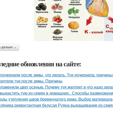
ь дальше →
ледние обновления на сайте:
 почернели после зимы, что делать. Туя почернела: причин
елтели туи после зимы. Причины
 поменяли цвет осенью. Почему туя желтеет и что надо дела
 вырастить тую из семян в домашних.. Способы размножен
оды утепления швов бревенчатого дома. Выбор материала
ляника ремонтантная безусая Руяна выращивание из семян