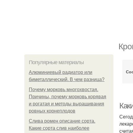
Кро
Популярные материалы
Со
Алюминиевый радиатор или
биметаллический. В чем разница?
Почему морковь многохвостая.
Причины, почему морковь корявая
и рогатая и методы выращивания
Как
ровных корнеплодов
Сегод
Слива ромен описание сорта.
лекар
Какие сорта слив наиболее
счита