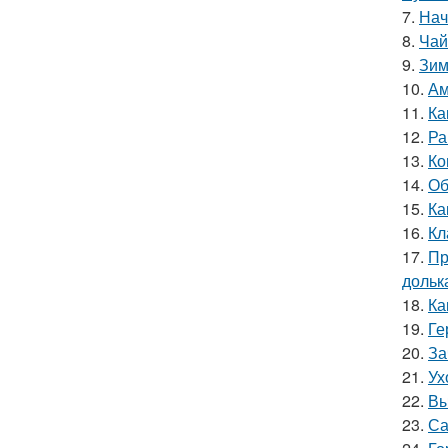
7.
Нач
8.
Чай
9.
Зим
10.
Ам
11.
Ка
12.
Ра
13.
Ко
14.
Об
15.
Ка
16.
Кл
17.
Пр
дольк
18.
Ка
19.
Ге
20.
За
21.
Ух
22.
Вы
23.
Са