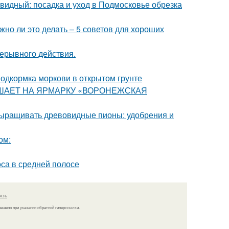
идный: посадка и уход в Подмосковье обрезка
но ли это делать – 5 советов для хороших
рерывного действия.
Подкормка моркови в открытом грунте
ЛАШАЕТ НА ЯРМАРКУ «ВОРОНЕЖСКАЯ
выращивать древовидные пионы: удобрения и
ом:
оса в средней полосе
язь
решено при указании обратной гиперссылки.