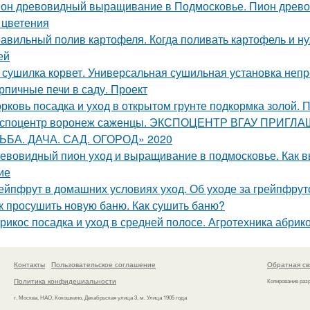
он древовидный выращивание в Подмосковье. Пион древов
 цветения
авильный полив картофеля. Когда поливать картофель и нуж
ей
 сушилка корвет. Универсальная сушильная установка неп
рпичные печи в саду. Проект
рковь посадка и уход в открытом грунте подкормка золой. 
споцентр воронеж саженцы. ЭКСПОЦЕНТР ВГАУ ПРИГ
ЬБА. ДАЧА. САД. ОГОРОД» 2020
евовидный пион уход и выращивание в подмосковье. Как 
ие
ейпфрут в домашних условиях уход. Об уходе за грейпфрут
к просушить новую баню. Как сушить баню?
рикос посадка и уход в средней полосе. Агротехника абрик
Контакты
Пользовательское соглашение
Обратная св
Политика конфидециальности
Копирование раз
г. Москва, НАО, Кокошкино, Декабрьская улица 3, м. Улица 1905 года