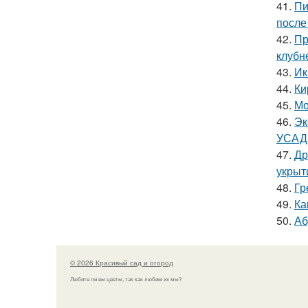
41.
Пи
после
42.
Пр
клубн
43.
Ик
44.
Ки
45.
Мо
46.
Эк
УСАД
47.
Др
укрыт
48.
Гр
49.
Ка
50.
Аб
© 2026 Красивый сад и огород
Любите ли вы цветы, так как любим их мы?