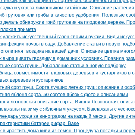
ртензии, как выращивать. Гортензия: особенности и порядо
садка и уход за лимонником китайским. Описание растения
иб трутовик или грибы в качестве удобрения. Полезные сво
о делать обнаружив гриб трутовик на плодовом дереве. Пр
 плохая примета
к уложить искусственный газон своими руками. Виды искус
зинфекция почвы в саду. Добавление статьи в новую подбо
оголетняя гвоздика на вашей даче. Описание цветка много
к выращивать гвоздику в домашних условиях. Правила раз
тние сорта груши. Добавление статьи в новую подборку
блица совместимости плодовых деревьев и кустарников в 
вых деревьев и кустарников
тний сорт груш. Сорта лучших летних груш: описание и ос
тняя яблоня сорта. 50 сортов яблок с фото и описаниями
шня лозновская описание сорта. Вишня Лозновская: описа
клажаны на зиму с яблочным уксусом. Баклажаны с чесноко
лендарь ухода за виноградом на каждый месяц. Другие инт
рактеристики батареи рифар. Base
к вырастить дома киви из семян. Процедура посадки и пере