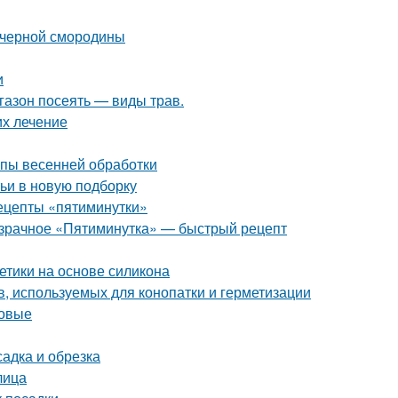
 черной смородины
и
 газон посеять — виды трав.
их лечение
апы весенней обработки
ьи в новую подборку
рецепты «пятиминутки»
розрачное «Пятиминутка» — быстрый рецепт
етики на основе силикона
, используемых для конопатки и герметизации
ловые
адка и обрезка
лица