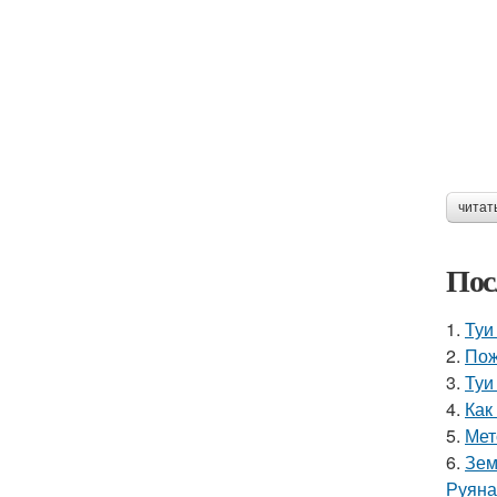
читат
Пос
1.
Туи
2.
Пож
3.
Туи
4.
Как
5.
Мет
6.
Зем
Руяна