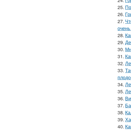
24.
Го
25.
По
26.
Гр
27.
Чт
очень
28.
Ка
29.
Де
30.
Мн
31.
Ка
32.
Ле
33.
Та
плодо
34.
Ле
35.
Ле
36.
Ви
37.
Ба
38.
Ка
39.
Ха
40.
Ка