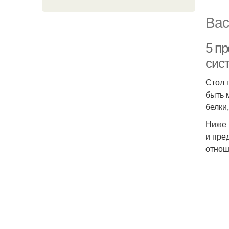
Вас
5 п
сис
Стол 
быть 
белки
Ниже 
и пре
отнош