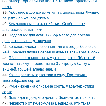
38.
Выбор торцовочной пилы. Что такое торцовочная
пила.
39.
Арбузное варенье из мякоти с апельсином. Лучшие
рецепты арбузного джема
40.
Земляника мечта альпийская. Особенности
альпийской земляники
41.
Подсолнух для дачи. Выбор места для посева
декоративных подсолнухов
42.
Красногалловая яблонная тля и методы борьбы с
ней. Красногалловая серая яблонная тля - враг яблонь
43.
Яблочный компот на зиму с гвоздикой. Яблочный
компот на зиму — рецепты на 3 литровую банку с
вишней, грушей, апельсинами
44.
Как вырастить гортензию в саду. Гортензия -
многообразие сортов
45.
Рубен ежевика описание сорта. Характеристики
сорта
46.
Дым идет в дом, что делать. Возможные причины
47.
Лекарство от туберкулеза медведка. Кто такая