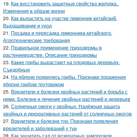
19.
Как восстановить защитные свойства желудка..
Изменения в образе жизни
20.
Как вырастить на участке лимонник китайский.
Выращивание и уход
21.
Посадка и пересадка лимонника китайского.
Агротехнические требования
22.
Правильное применение триходермы в
растениеводстве. Описание триходермы
23.
Какие грибы вырастают на плодовых деревьях.
Съедобные
24.
На яблоне появились грибы. Признаки поражения
яблони грибом трутовиком
25.
Вредители и болезни хвойных растений и борьба с
ними. Болезни и лечение хвойных растений и деревьев
26.
Солнечные ожоги у хвойных. Надёжная защита
хвойных и декоративных растений от солнечных ожогов
27.
Вредители и болезни туи. Признаки появления
вредителей и заболеваний у туи
28.
Как защитить сад от возвратных заморозков.