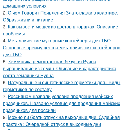
домашних условиях.
2.
О чем Говорит Появления Златоглазки в квартире.
Образ жизни и питание
3.
Как вывести мошек из цветов в горшках. Описание
проблемы
4.
Металлические мусорные контейнеры для ТБО.
Основные преимущества металлических контейнеров
для ТБО
5.
Земляника ремонтантная безусая Руяна
выращивание из семян. Описание и характеристика
сорта земляники Руяна
6.
Натуральные и синтетические герметики для.. Виды
герметиков по составу
7.
Россиянам назвали условие продления майских
праздников. Названо условие для продления майских
праздников для россиян
8.
Можно ли брать отпуск на выходные дни. Судебная
практика : Очередной отпуск в выходные дни