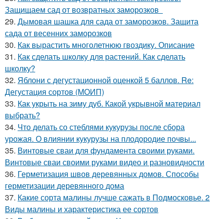
Защищаем сад от возвратных заморозков
29.
Дымовая шашка для сада от заморозков. Защита
сада от весенних заморозков
30.
Как вырастить многолетнюю гвоздику. Описание
31.
Как сделать школку для растений. Как сделать
школку?
32.
Яблони с дегустационной оценкой 5 баллов. Re:
Дегустация сортов (МОИП)
33.
Как укрыть на зиму дуб. Какой укрывной материал
выбрать?
34.
Что делать со стеблями кукурузы после сбора
урожая. О влиянии кукурузы на плодородие почвы...
35.
Винтовые сваи для фундамента своими руками.
Винтовые сваи своими руками видео и разновидности
36.
Герметизация швов деревянных домов. Способы
герметизации деревянного дома
37.
Какие сорта малины лучше сажать в Подмосковье. 2
Виды малины и характеристика ее сортов