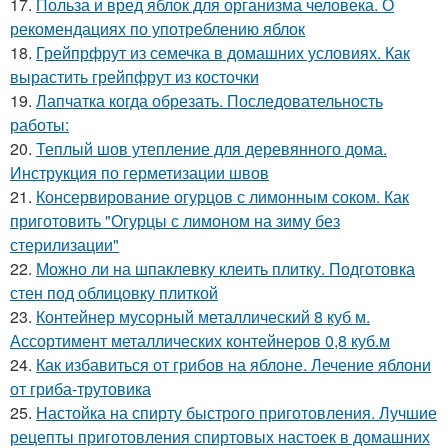
17.
Польза и вред яблок для организма человека. О
рекомендациях по употреблению яблок
18.
Грейпрфрут из семечка в домашних условиях. Как
вырастить грейпфрут из косточки
19.
Лапчатка когда обрезать. Последовательность
работы:
20.
Теплый шов утепление для деревянного дома.
Инструкция по герметизации швов
21.
Консервирование огурцов с лимонным соком. Как
приготовить "Огурцы с лимоном на зиму без
стерилизации"
22.
Можно ли на шпаклевку клеить плитку. Подготовка
стен под облицовку плиткой
23.
Контейнер мусорный металлический 8 куб м.
Ассортимент металлических контейнеров 0,8 куб.м
24.
Как избавиться от грибов на яблоне. Лечение яблони
от гриба-трутовика
25.
Настойка на спирту быстрого приготовления. Лучшие
рецепты приготовления спиртовых настоек в домашних