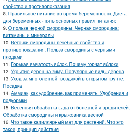
свойства и противопоказания
8.
Правильное питание во время беременности. Диета
для беременных - пять основных правил питания:
9.
О пользе черной смородины. Черная смородина:
витамины и минералы
10.
Веточки смородины лечебные свойства и
противопоказания. Польза смородины с черными
плодами
11.
Горькая ямчатость яблок. Почему горчат яблоки
12.
Укрытие дерен на зиму. Популярные виды дёрена
13.
Уход за многолетней гвоздикой в открытом грунте.
Посадка
14.
Аммиак, как удобрение, как применять. Удобрения и
подкормки
15.
Весенняя обработка сада от болезней и вредителей.
Обработка смородины и крыжовника весной
16.
Что такое капиллярный мат для растений. Что это
такое, принцип действия