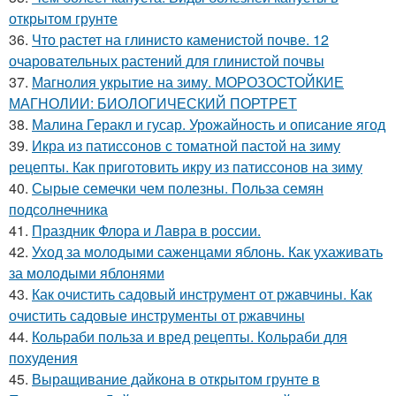
открытом грунте
36.
Что растет на глинисто каменистой почве. 12
очаровательных растений для глинистой почвы
37.
Магнолия укрытие на зиму. МОРОЗОСТОЙКИЕ
МАГНОЛИИ: БИОЛОГИЧЕСКИЙ ПОРТРЕТ
38.
Малина Геракл и гусар. Урожайность и описание ягод
39.
Икра из патиссонов с томатной пастой на зиму
рецепты. Как приготовить икру из патиссонов на зиму
40.
Сырые семечки чем полезны. Польза семян
подсолнечника
41.
Праздник Флора и Лавра в россии.
42.
Уход за молодыми саженцами яблонь. Как ухаживать
за молодыми яблонями
43.
Как очистить садовый инструмент от ржавчины. Как
очистить садовые инструменты от ржавчины
44.
Кольраби польза и вред рецепты. Кольраби для
похудения
45.
Выращивание дайкона в открытом грунте в