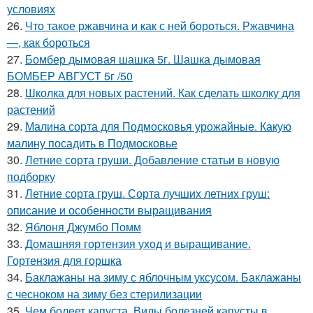
условиях
26.
Что такое ржавчина и как с ней бороться. Ржавчина
—, как бороться
27.
Бомбер дымовая шашка 5г. Шашка дымовая
БОМБЕР АВГУСТ 5г /50
28.
Школка для новых растений. Как сделать школку для
растений
29.
Малина сорта для Подмосковья урожайные. Какую
малину посадить в Подмосковье
30.
Летние сорта груши. Добавление статьи в новую
подборку
31.
Летние сорта груш. Сорта лучших летних груш:
описание и особенности выращивания
32.
Яблоня Джумбо Помм
33.
Домашняя гортензия уход и выращивание.
Гортензия для горшка
34.
Баклажаны на зиму с яблочным уксусом. Баклажаны
с чесноком на зиму без стерилизации
35.
Чем болеет капуста. Виды болезней капусты в